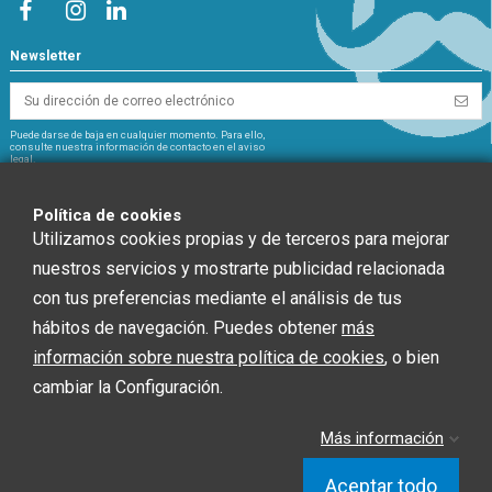
Newsletter
Puede darse de baja en cualquier momento. Para ello,
consulte nuestra información de contacto en el aviso
legal.
NextGeneration
Política de cookies
Utilizamos cookies propias y de terceros para mejorar
nuestros servicios y mostrarte publicidad relacionada
con tus preferencias mediante el análisis de tus
CHEF GLOBAL 2014 SOCIEDAD LIMITADA ha recibido una ayuda de la Unión
hábitos de navegación. Puedes obtener
más
Europea con cargo al Fondo NextGenerationEU, en el marco del Plan de
información sobre nuestra política de cookies
, o bien
Recuperación, Trasformación y Resiliencia, para INSTALACIÓN SOLAR
FOTOVOLTAICA dentro del programa de incentivos ligados al autoconsumo y
cambiar la Configuración.
almacenamiento, con fuentes de Energía renovable, así como la
implantación de sistemas térmicos renovables en el sector residencial del
Ministerio para la Transición Ecológica y el Reto Demográfico, gestionado por
Más información
la Junta de Andalucía, a través de la Agencia Andaluza de la Energía.”
Aceptar todo