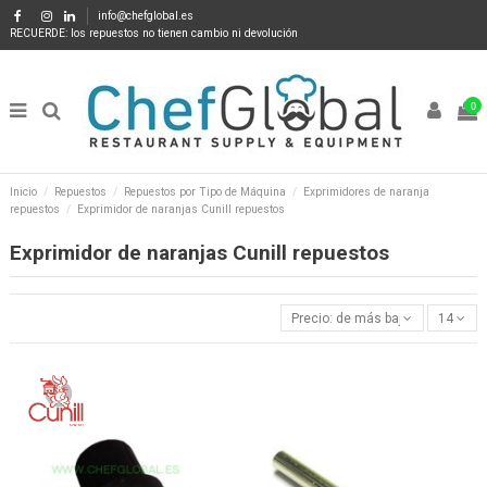
info@chefglobal.es
RECUERDE: los repuestos no tienen cambio ni devolución
0
Inicio
Repuestos
Repuestos por Tipo de Máquina
Exprimidores de naranja
repuestos
Exprimidor de naranjas Cunill repuestos
Exprimidor de naranjas Cunill repuestos
Precio: de más bajo a más alto
14