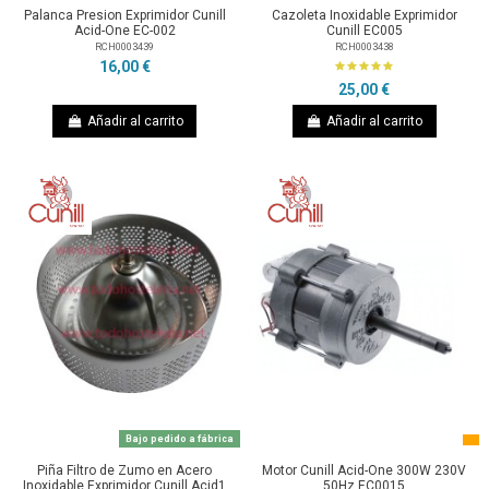
Palanca Presion Exprimidor Cunill
Cazoleta Inoxidable Exprimidor
Acid-One EC-002
Cunill EC005
RCH0003439
RCH0003438
16,00 €
25,00 €
Añadir al carrito
Añadir al carrito
Bajo pedido a fábrica
Piña Filtro de Zumo en Acero
Motor Cunill Acid-One 300W 230V
Inoxidable Exprimidor Cunill Acid1
50Hz EC0015