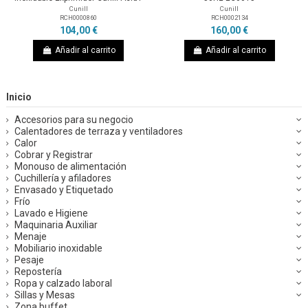
Cunill
Cunill
RCH0000860
RCH0002134
104,00 €
160,00 €
Añadir al carrito
Añadir al carrito
Inicio
Accesorios para su negocio
Calentadores de terraza y ventiladores
Calor
Cobrar y Registrar
Monouso de alimentación
Cuchillería y afiladores
Envasado y Etiquetado
Frío
Lavado e Higiene
Maquinaria Auxiliar
Menaje
Mobiliario inoxidable
Pesaje
Repostería
Ropa y calzado laboral
Sillas y Mesas
Zona buffet