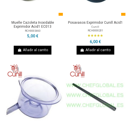
Muelle Cazoleta Inoxidable
Posavasos Exprimidor Cunill Acid1
Exprimidor Acid1 EC013
Cunill
RCH0000201
RCH0003463
5,00 €
6,00 €
Añadir al carrito
Añadir al carrito