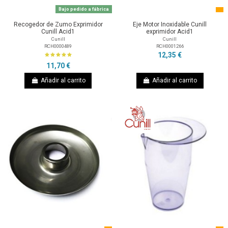
Bajo pedido a fábrica
Recogedor de Zumo Exprimidor
Eje Motor Inoxidable Cunill
Cunill Acid1
exprimidor Acid1
Cunill
Cunill
RCH0000489
RCH0001266
12,35 €
11,70 €
Añadir al carrito
Añadir al carrito