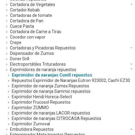
Cortadora de Vegetales
Cortador Kebab
Cortadoras de tomate
Cortadora de Pan
Cuece Pasta
Cortadora de Carne a Tiras
Cocedor con vapor
Crepe
Cortadoras y Picadoras Repuestos
Dispensador de Zumos
Doner Grill
Electroportátiles Trituradores
Exprimidores de naranja repuestos
Exprimidor de naranjas Cunill repuestos
Repuestos Exprimidor de Naranjas Eutron 923002, Casfri EZ30
Exprimidor de naranja Zumex Repuestos
Exprimidor de naranja Sammic repuestos
Exprimidor Hendi Horeca-Select
Exprimidor Frucosol Repuestos
Exprimidor ZUMMO
Exprimidor de naranjas LACOR repuestos
Exprimidor de naranjas CITROCASA Repuestos
Exprimidor Zumoval
Embutidora Repuestos
Exterminador Mata Insectos Repuestos