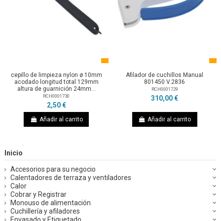
cepillo de limpieza nylon ø 10mm
Afilador de cuchillos Manual
acodado longitud total 129mm
801450 V.2836
altura de guarnición 24mm...
RCH0001729
RCH0001730
310,00 €
2,50 €
Añadir al carrito
Añadir al carrito
Inicio
Accesorios para su negocio
Calentadores de terraza y ventiladores
Calor
Cobrar y Registrar
Monouso de alimentación
Cuchillería y afiladores
Envasado y Etiquetado