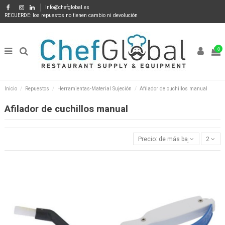
info@chefglobal.es
RECUERDE: los repuestos no tienen cambio ni devolución
0
Inicio
Repuestos
Herramientas-Material Sujeción
Afilador de cuchillos manual
Afilador de cuchillos manual
Precio: de más bajo a más alto
2