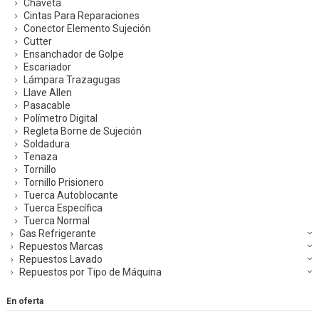
Chaveta
Cintas Para Reparaciones
Conector Elemento Sujeción
Cutter
Ensanchador de Golpe
Escariador
Lámpara Trazagugas
Llave Allen
Pasacable
Polímetro Digital
Regleta Borne de Sujeción
Soldadura
Tenaza
Tornillo
Tornillo Prisionero
Tuerca Autoblocante
Tuerca Específica
Tuerca Normal
Gas Refrigerante
Repuestos Marcas
Repuestos Lavado
Repuestos por Tipo de Máquina
En oferta