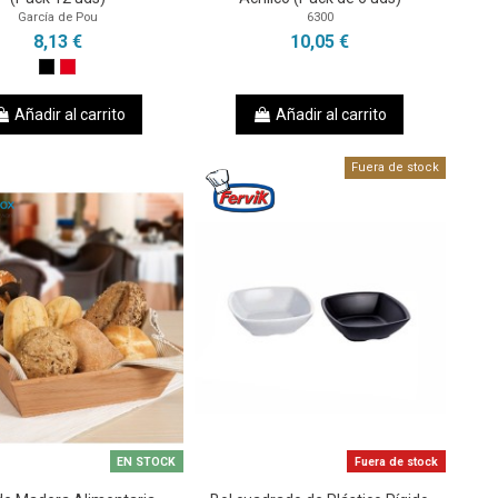
García de Pou
6300
8,13 €
10,05 €
Añadir al carrito
Añadir al carrito
Fuera de stock
EN STOCK
Fuera de stock