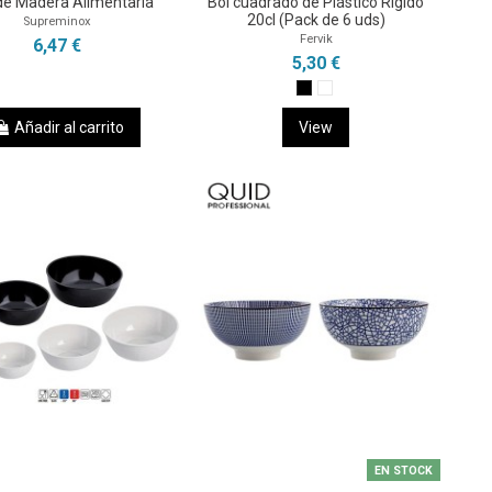
de Madera Alimentaria
Bol cuadrado de Plástico Rígido
20cl (Pack de 6 uds)
Supreminox
Fervik
6,47 €
5,30 €
Añadir al carrito
View
EN STOCK