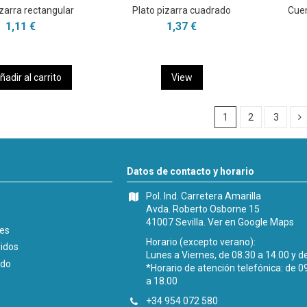
izarra rectangular
Plato pizarra cuadrado
Cuen
1,11 €
1,37 €
ñadir al carrito
View
1
2
3
Datos de contacto y horario
Pol. Ind. Carretera Amarilla
Avda. Roberto Osborne 15
41007 Sevilla.
Ver en Google Maps
les
Horario (excepto verano):
didos
Lunes a Viernes, de 08.30 a 14.00 y d
ido
*Horario de atención telefónica: de 0
a 18.00
+34 954 072 580