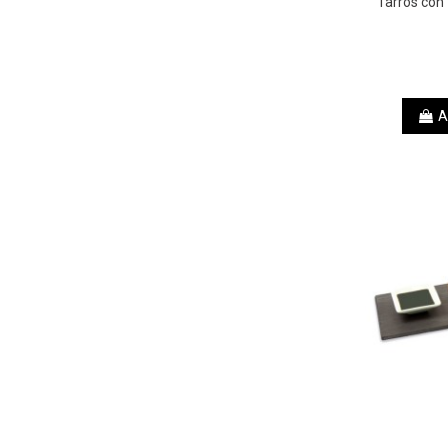
Tarros con
A