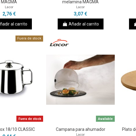
MAGMA
melamina MAGMA
Lacor
Lacor
2,76 €
3,07 €
ñadir al carrito
Añadir al carrito
Fuera de stock
Fuera de stock
Available
nox 18/10 CLASSIC
Campana para ahumador
Plato d
Lacor