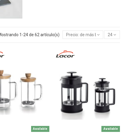
ostrando 1-24 de 62 artículo(s)
Precio: de más bajo a más alto
24
Available
Available