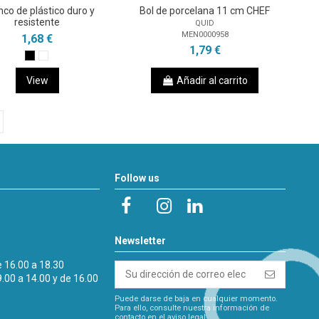
co de plástico duro y
Bol de porcelana 11 cm CHEF
resistente
QUID
MEN0000958
1,68 €
1,79 €
View
Añadir al carrito
Follow us
Newsletter
e 16.00 a 18.30
9.00 a 14.00 y de 16.00
Puede darse de baja en cualquier momento.
Para ello, consulte nuestra información de
contacto en el aviso legal.