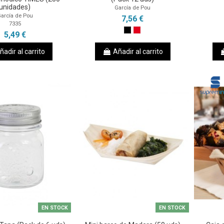
unidades)
García de Pou
arcía de Pou
7,56 €
7335
5,49 €
ñadir al carrito
Añadir al carrito
EN STOCK
EN STOCK