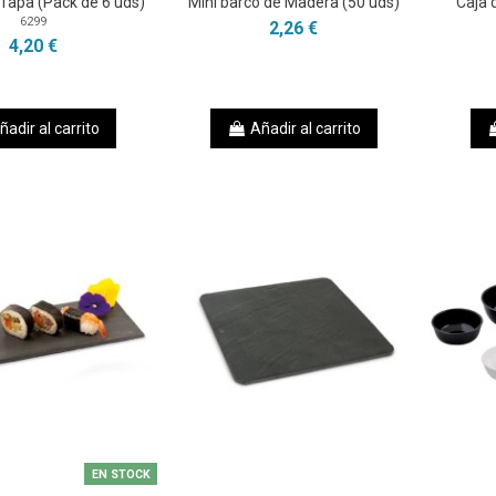
 Tapa (Pack de 6 uds)
Mini barco de Madera (50 uds)
Caja 
6299
2,26 €
4,20 €
ñadir al carrito
Añadir al carrito
EN STOCK