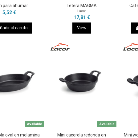
ín para ahumar
Tetera MAGMA
Caf
Lacor
5,52 €
17,81 €
ñadir al carrito
View
Available
Available
ola oval en melamina
Mini cacerola redonda en
Mini w