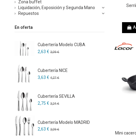
Zona buffet
Serr
Liquidación, Exposición y Segunda Mano
Repuestos
En oferta
A
Cubertería Modelo CUBA
2,63 €
3,09 €
Cubertería NICE
3,63 €
4,27 €
Cubertería SEVILLA
2,75 €
3,24 €
Cubertería Modelo MADRID
2,63 €
3,09 €
Mini cacer