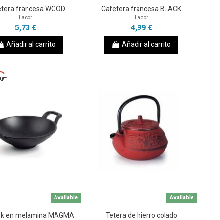
etera francesa WOOD
Cafetera francesa BLACK
Lacor
Lacor
5,73 €
4,99 €
Añadir al carrito
Añadir al carrito
Available
Available
ok en melamina MAGMA
Tetera de hierro colado