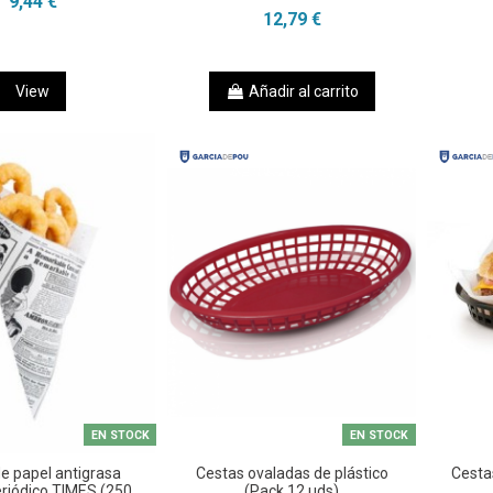
9,44 €
12,79 €
View
Añadir al carrito
EN STOCK
EN STOCK
e papel antigrasa
Cestas ovaladas de plástico
Cesta
riódico TIMES (250
(Pack 12 uds)