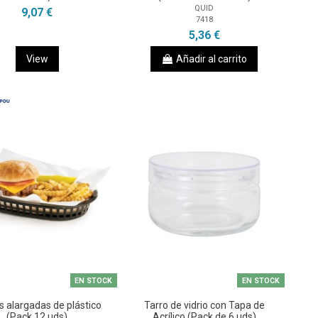
QUID
9,07 €
7418
5,36 €
View
Añadir al carrito
EN STOCK
EN STOCK
s alargadas de plástico
Tarro de vidrio con Tapa de
(Pack 12 uds)
Acrílico (Pack de 6 uds)