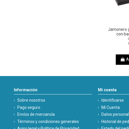
Jamonero gi
con ba
A
Información
Mi cuenta
Sobre nosotros
Identificarse
Pago seguro
Mi Cuenta
Envíos de mercancía
Datos persona
Términos y condiciones generales
Historial de pe
Aviso legal y Política de Privacidad
Estado del ped