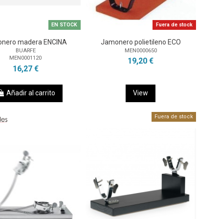
EN STOCK
Fuera de stock
nero madera ENCINA
Jamonero polietileno ECO
BUARFE
MEN0000650
MEN0001120
19,20 €
16,27 €
Añadir al carrito
View
Fuera de stock