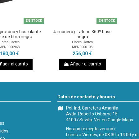
EN STOCK
EN STOCK
ratorio y basculante
Jamonero giratorio 360º base
se de fibra negra
negra
Flores Cortes
Flores Cortes
MEN0000963
MEN0000105
180,00 €
256,00 €
ñadir al carrito
Añadir al carrito
Datos de contacto y horario
Pol. Ind. Carretera Amarilla
Avda. Roberto Osborne 15
41007 Sevilla.
Ver en Google Maps
les
Horario (excepto verano):
didos
Lunes a Viernes, de 08.30 a 14.00 y d
ido