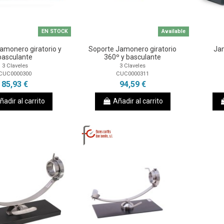
EN STOCK
Available
amonero giratorio y
Soporte Jamonero giratorio
Ja
basculante
360º y basculante
3 Claveles
3 Claveles
CUC0000300
CUC0000311
85,93 €
94,59 €
ñadir al carrito
Añadir al carrito