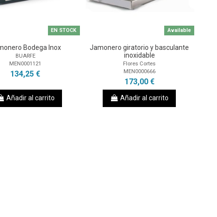
EN STOCK
Available
monero Bodega Inox
Jamonero giratorio y basculante
inoxidable
BUARFE
MEN0001121
Flores Cortes
MEN0000666
134,25 €
173,00 €
Añadir al carrito
Añadir al carrito