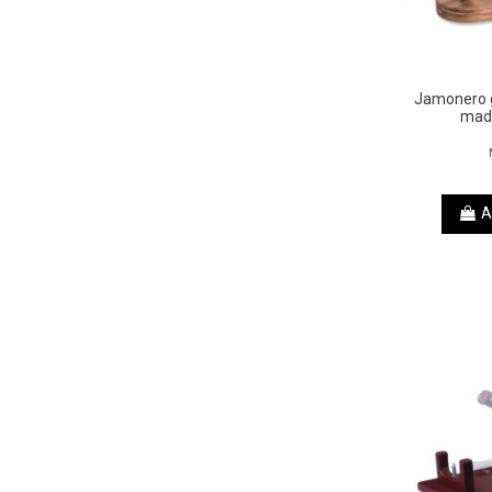
Jamonero g
made
A