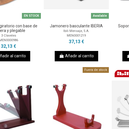
EN STOCK
Available
iratorio con base de
Jamonero basculante IBERIA
Sopor
ra y plegable
Ibili Mensaje, S.A.
MEN0001219
3 Claveles
MEN0000986
37,13 €
32,13 €
ñadir al carrito
Añadir al carrito
Fuera de stock