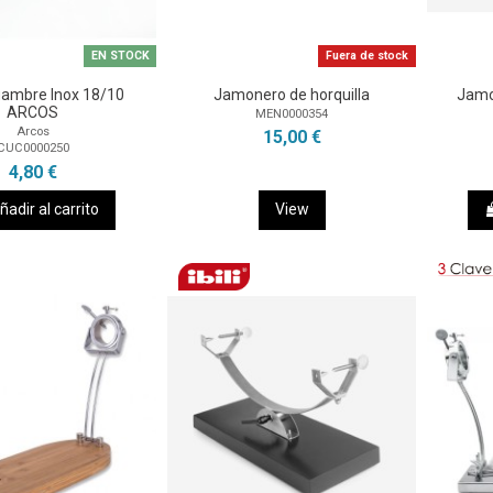
EN STOCK
Fuera de stock
iambre Inox 18/10
Jamonero de horquilla
Jamo
ARCOS
MEN0000354
Arcos
15,00 €
CUC0000250
4,80 €
ñadir al carrito
View