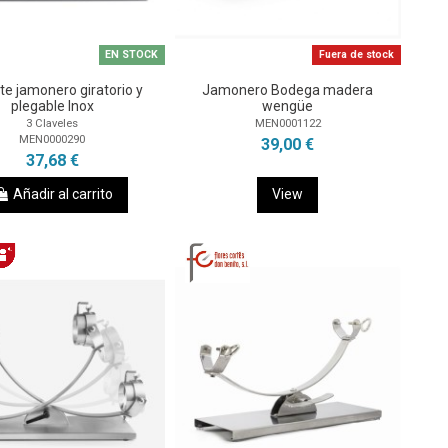
EN STOCK
Fuera de stock
te jamonero giratorio y
Jamonero Bodega madera
plegable Inox
wengüe
3 Claveles
MEN0001122
MEN0000290
39,00 €
37,68 €
Añadir al carrito
View