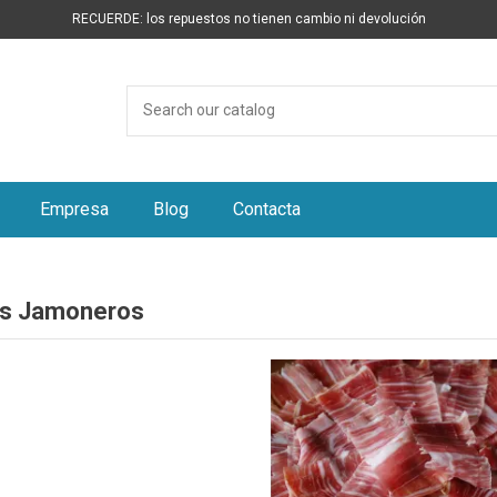
RECUERDE: los repuestos no tienen cambio ni devolución
Empresa
Blog
Contacta
s Jamoneros