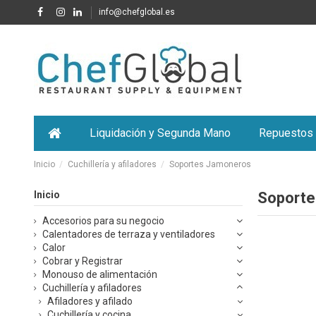
info@chefglobal.es
Liquidación y Segunda Mano
Repuestos
Inicio
Cuchillería y afiladores
Soportes Jamoneros
Inicio
Soporte
Accesorios para su negocio
Calentadores de terraza y ventiladores
Calor
Cobrar y Registrar
Monouso de alimentación
Cuchillería y afiladores
Afiladores y afilado
Cuchillería y cocina