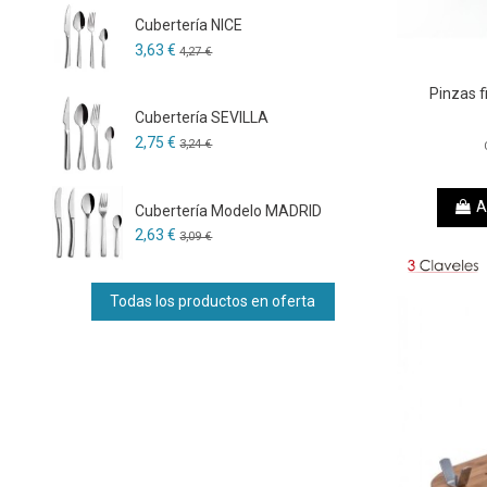
Cubertería NICE
3,63 €
4,27 €
Pinzas f
Cubertería SEVILLA
2,75 €
3,24 €
A
Cubertería Modelo MADRID
2,63 €
3,09 €
Todas los productos en oferta