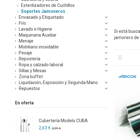
Esterilizadores de Cuchillos
Soportes Jamoneros
Envasado y Etiquetado
Frío
Lavado e Higiene
Si está busca
Maquinaria Auxiliar
jamonero de o
Menaje
Mobiliario inoxidable
Pesaje
Repostería
Ropa y calzado laboral
Sillas y Mesas
Zona buffet
Liquidación, Exposición y Segunda Mano
Repuestos
En oferta
Cubertería Modelo CUBA
2,63 €
3,09 €