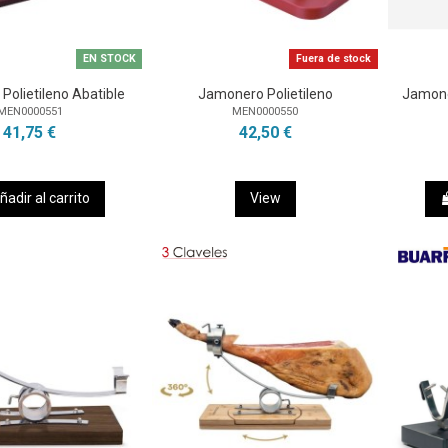
EN STOCK
Fuera de stock
Polietileno Abatible
Jamonero Polietileno
Jamone
MEN0000551
MEN0000550
41,75 €
42,50 €
ñadir al carrito
View