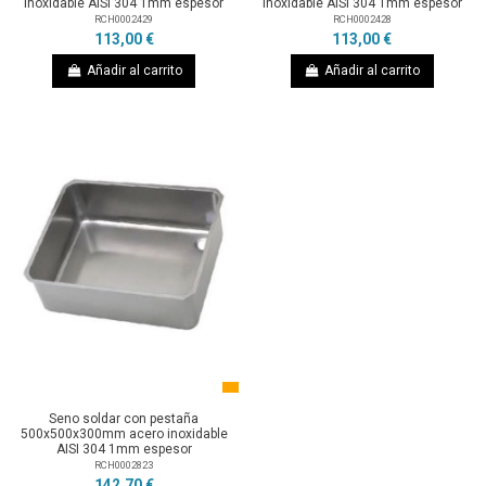
inoxidable AISI 304 1mm espesor
inoxidable AISI 304 1mm espesor
RCH0002429
RCH0002428
113,00 €
113,00 €
Añadir al carrito
Añadir al carrito
Seno soldar con pestaña
500x500x300mm acero inoxidable
AISI 304 1mm espesor
RCH0002823
142,70 €