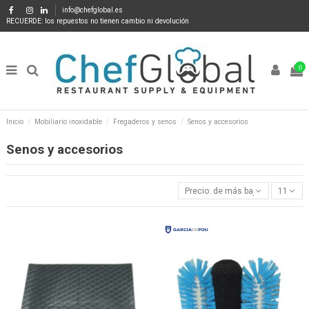
info@chefglobal.es
RECUERDE: los repuestos no tienen cambio ni devolución
0
Inicio
Mobiliario inoxidable
Fregaderos y senos
Senos y accesorios
Senos y accesorios
Precio: de más bajo a más alto
11