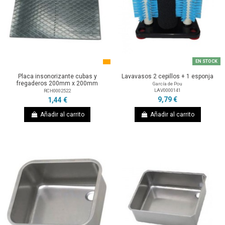
EN STOCK
Placa insonorizante cubas y
Lavavasos 2 cepillos + 1 esponja
fregaderos 200mm x 200mm
García de Pou
LAV0000141
RCH0002522
9,79 €
1,44 €
Añadir al carrito
Añadir al carrito