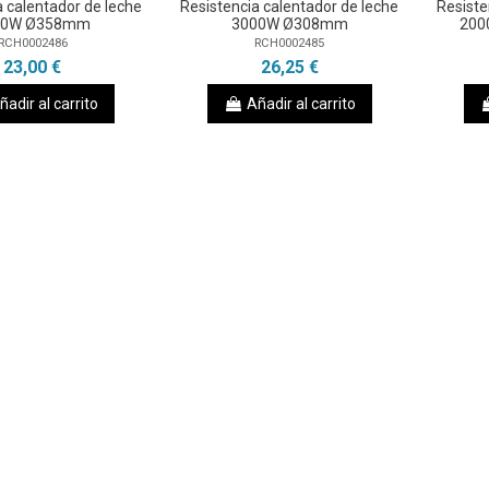
a calentador de leche
Resistencia calentador de leche
Resiste
00W Ø358mm
3000W Ø308mm
200
RCH0002486
RCH0002485
23,00 €
26,25 €
ñadir al carrito
Añadir al carrito