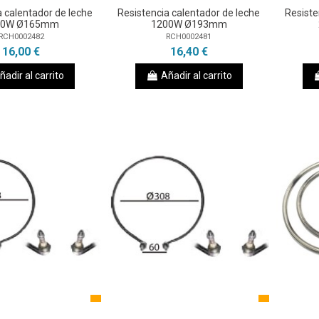
a calentador de leche
Resistencia calentador de leche
Resiste
00W Ø165mm
1200W Ø193mm
RCH0002482
RCH0002481
16,00 €
16,40 €
ñadir al carrito
Añadir al carrito