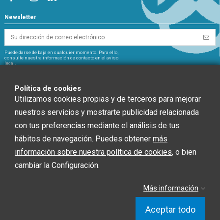
Newsletter
Puede darse de baja en cualquier momento. Para ello,
consulte nuestra información de contacto en el aviso
legal.
NextGeneration
Política de cookies
Utilizamos cookies propias y de terceros para mejorar
nuestros servicios y mostrarte publicidad relacionada
con tus preferencias mediante el análisis de tus
CHEF GLOBAL 2014 SOCIEDAD LIMITADA ha recibido una ayuda de la Unión
hábitos de navegación. Puedes obtener
más
Europea con cargo al Fondo NextGenerationEU, en el marco del Plan de
información sobre nuestra política de cookies
, o bien
Recuperación, Trasformación y Resiliencia, para INSTALACIÓN SOLAR
FOTOVOLTAICA dentro del programa de incentivos ligados al autoconsumo y
cambiar la Configuración.
almacenamiento, con fuentes de Energía renovable, así como la
implantación de sistemas térmicos renovables en el sector residencial del
Ministerio para la Transición Ecológica y el Reto Demográfico, gestionado por
Más información
la Junta de Andalucía, a través de la Agencia Andaluza de la Energía.”
Aceptar todo