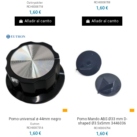
RCH0008708
Öztiryakiler
RCH0008718
1,60 €
1,60 €
Añadir al carrito
Añadir al carrito
Pomo universal ø 44mm negro
Pomo Mando ABS Ø33 mm D-
shaped Ø3.5x5mm 3446036
Eutron
RCH0007314
RCH0006794
1,60 €
1,60 €