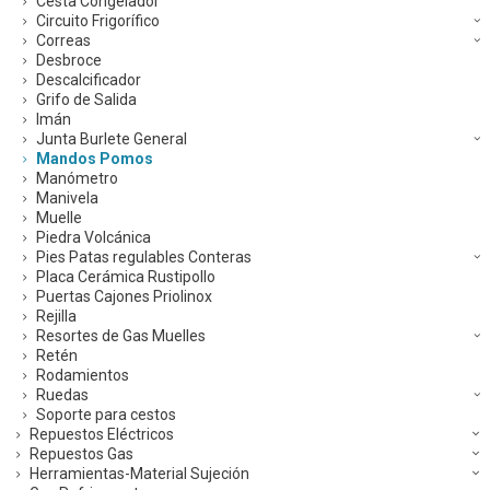
Cesta Congelador
Circuito Frigorífico
Correas
Desbroce
Descalcificador
Grifo de Salida
Imán
Junta Burlete General
Mandos Pomos
Manómetro
Manivela
Muelle
Piedra Volcánica
Pies Patas regulables Conteras
Placa Cerámica Rustipollo
Puertas Cajones Priolinox
Rejilla
Resortes de Gas Muelles
Retén
Rodamientos
Ruedas
Soporte para cestos
Repuestos Eléctricos
Repuestos Gas
Herramientas-Material Sujeción