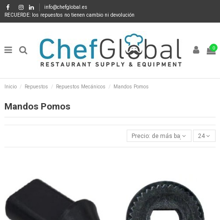
info@chefglobal.es
RECUERDE: los repuestos no tienen cambio ni devolución
0
Inicio
Repuestos
Repuestos Mecánicos
Mandos Pomos
Mandos Pomos
Precio: de más bajo a más alto
24