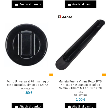
Añadir al carrito
Añadir al carrito
Pomo Universal ø 70 mm negro
Maneta Puerta Vitrina Rotor RTS-
sin adaptador/símbolo 112172
44 RTS-84 Distancia Taladros
92mm Ø10mm M4 1.1.C.C12.20
RCH0008709
Rotor
1,80 €
RCH0007387
2,00 €
Añadir al carrito
Añadir al carrito