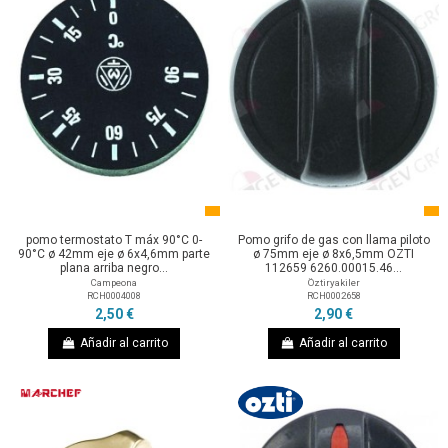
pomo termostato T máx 90°C 0-
Pomo grifo de gas con llama piloto
90°C ø 42mm eje ø 6x4,6mm parte
ø 75mm eje ø 8x6,5mm OZTI
plana arriba negro...
112659 6260.00015.46...
Campeona
Öztiryakiler
RCH0004008
RCH0002658
2,50 €
2,90 €
Añadir al carrito
Añadir al carrito