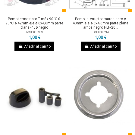
Pomo termostato T máx 90°C 0-
Pomo interruptor marca cero ø
90°C ø 42mm eje ø 6x4,6mm parte
40mm eje ø 6x4,6mm parte plana
plana -45ø negro
arriba negro HLP-20...
RCH0003333
RCH0003214
1,00 €
1,00 €
Añadir al carrito
Añadir al carrito