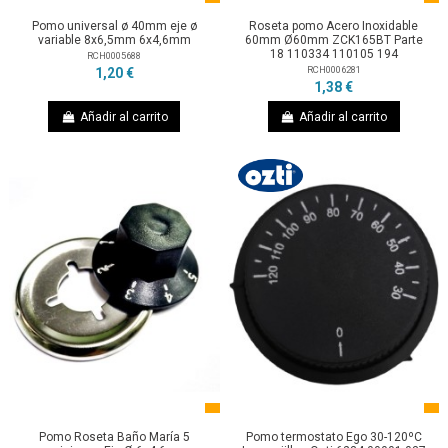
Pomo universal ø 40mm eje ø
Roseta pomo Acero Inoxidable
variable 8x6,5mm 6x4,6mm
60mm Ø60mm ZCK165BT Parte
18 110334 110105 194
RCH0005688
RCH0006281
1,20 €
1,38 €
Añadir al carrito
Añadir al carrito
Pomo Roseta Baño María 5
Pomo termostato Ego 30-120ºC