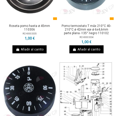
Roseta pomo hasta ø 45mm
Pomo termostato T máx 210°C 40-
110306
210°C ø 42mm eje ø 6x4,6mm
parte plana -135° negro 110102
RCH0003335
RCH0003334
1,00 €
1,00 €
Añadir al carrito
Añadir al carrito