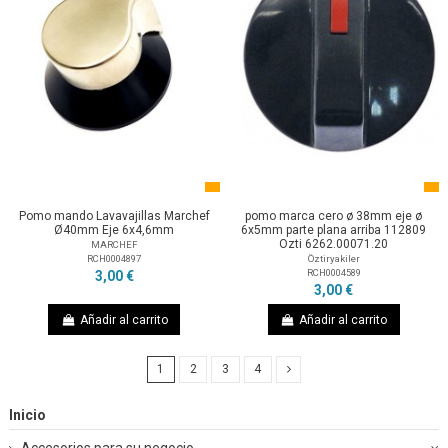
Pomo mando Lavavajillas Marchef
pomo marca cero ø 38mm eje ø
Ø40mm Eje 6x4,6mm
6x5mm parte plana arriba 112809
Ozti 6262.00071.20
MARCHEF
RCH0004897
Öztiryakiler
RCH0004589
3,00 €
3,00 €
Añadir al carrito
Añadir al carrito
1
2
3
4
Inicio
Accesorios para su negocio