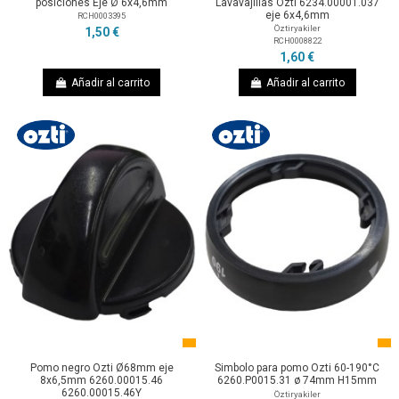
posiciones Eje Ø 6x4,6mm
Lavavajillas Ozti 6234.00001.037
eje 6x4,6mm
RCH0003395
Öztiryakiler
1,50 €
RCH0008822
1,60 €
Añadir al carrito
Añadir al carrito
Pomo negro Ozti Ø68mm eje
Simbolo para pomo Ozti 60-190°C
8x6,5mm 6260.00015.46
6260.P0015.31 ø 74mm H15mm
6260.00015.46Y
Öztiryakiler