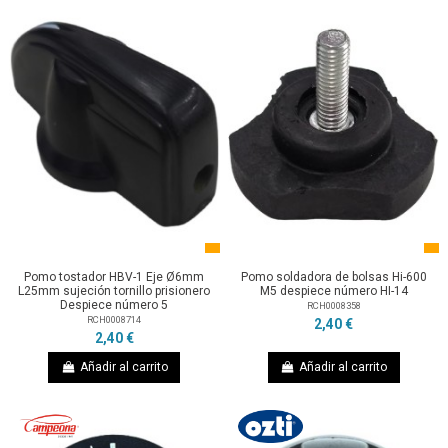
Pomo tostador HBV-1 Eje Ø6mm
Pomo soldadora de bolsas Hi-600
L25mm sujeción tornillo prisionero
M5 despiece número HI-14
Despiece número 5
RCH0008358
RCH0008714
2,40 €
2,40 €
Añadir al carrito
Añadir al carrito