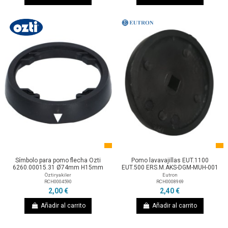
Símbolo para pomo flecha Ozti
Pomo lavavajillas EUT.1100
6260.00015.31 Ø74mm H15mm
EUT.500 ERS.M.AKS-DGM-MUH-001
Öztiryakiler
Eutron
RCH0004590
RCH0008969
2,00 €
2,40 €
Añadir al carrito
Añadir al carrito