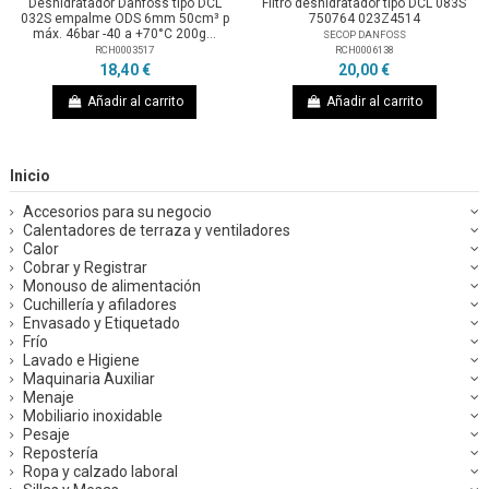
Deshidratador Danfoss tipo DCL
Filtro deshidratador tipo DCL 083S
032S empalme ODS 6mm 50cm³ p
750764 023Z4514
máx. 46bar -40 a +70°C 200g...
SECOP DANFOSS
RCH0006138
RCH0003517
20,00 €
18,40 €
Añadir al carrito
Añadir al carrito
Inicio
Accesorios para su negocio
Calentadores de terraza y ventiladores
Calor
Cobrar y Registrar
Monouso de alimentación
Cuchillería y afiladores
Envasado y Etiquetado
Frío
Lavado e Higiene
Maquinaria Auxiliar
Menaje
Mobiliario inoxidable
Pesaje
Repostería
Ropa y calzado laboral