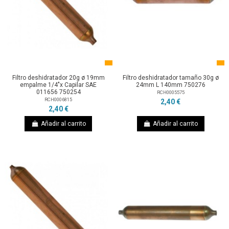
Filtro deshidratador 20g ø 19mm
Filtro deshidratador tamaño 30g ø
empalme 1/4"x Capilar SAE
24mm L 140mm 750276
011656 750254
RCH0005575
RCH0006815
2,40 €
2,40 €
Añadir al carrito
Añadir al carrito