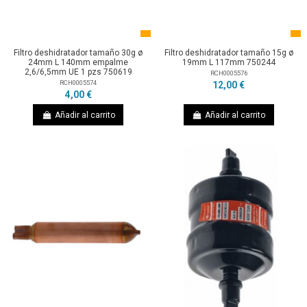
Filtro deshidratador tamaño 30g ø
Filtro deshidratador tamaño 15g ø
24mm L 140mm empalme
19mm L 117mm 750244
2,6/6,5mm UE 1 pzs 750619
RCH0005576
RCH0005574
12,00 €
4,00 €
Añadir al carrito
Añadir al carrito