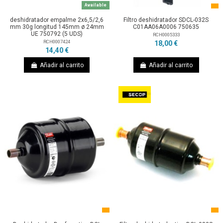
Available
deshidratador empalme 2x6,5/2,6
Filtro deshidratador SDCL-032S
mm 30g longitud 145mm ø 24mm
C01AA06A0006 750635
UE 750792 (5 UDS)
RCH0005333
RCH0007424
18,00 €
14,40 €
Añadir al carrito
Añadir al carrito