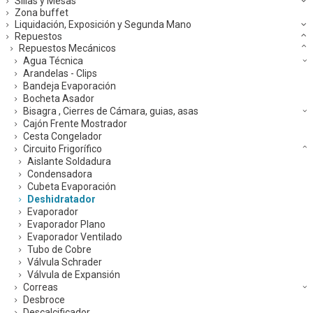
Sillas y Mesas
Zona buffet
Liquidación, Exposición y Segunda Mano
Repuestos
Repuestos Mecánicos
Agua Técnica
Arandelas - Clips
Bandeja Evaporación
Bocheta Asador
Bisagra , Cierres de Cámara, guias, asas
Cajón Frente Mostrador
Cesta Congelador
Circuito Frigorífico
Aislante Soldadura
Condensadora
Cubeta Evaporación
Deshidratador
Evaporador
Evaporador Plano
Evaporador Ventilado
Tubo de Cobre
Válvula Schrader
Válvula de Expansión
Correas
Desbroce
Descalcificador