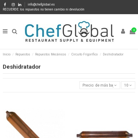
info@chefglobal.es
RECUERDE: los repuestos no tienen cambio ni devolución
0
Inicio
Repuestos
Repuestos Mecánicos
Circuito Frigorífico
Deshidratador
Deshidratador
Precio: de más bajo a más alto
10