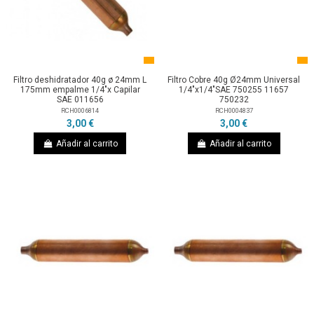
Filtro deshidratador 40g ø 24mm L
Filtro Cobre 40g Ø24mm Universal
175mm empalme 1/4"x Capilar
1/4"x1/4"SAE 750255 11657
SAE 011656
750232
RCH0006814
RCH0004837
3,00 €
3,00 €
Añadir al carrito
Añadir al carrito