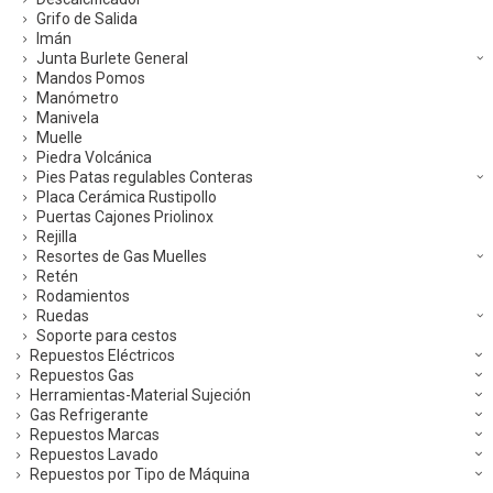
Grifo de Salida
Imán
Junta Burlete General
Mandos Pomos
Manómetro
Manivela
Muelle
Piedra Volcánica
Pies Patas regulables Conteras
Placa Cerámica Rustipollo
Puertas Cajones Priolinox
Rejilla
Resortes de Gas Muelles
Retén
Rodamientos
Ruedas
Soporte para cestos
Repuestos Eléctricos
Repuestos Gas
Herramientas-Material Sujeción
Gas Refrigerante
Repuestos Marcas
Repuestos Lavado
Repuestos por Tipo de Máquina