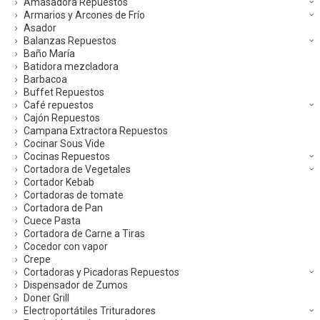
Amasadora Repuestos
Armarios y Arcones de Frío
Asador
Balanzas Repuestos
Baño María
Batidora mezcladora
Barbacoa
Buffet Repuestos
Café repuestos
Cajón Repuestos
Campana Extractora Repuestos
Cocinar Sous Vide
Cocinas Repuestos
Cortadora de Vegetales
Cortador Kebab
Cortadoras de tomate
Cortadora de Pan
Cuece Pasta
Cortadora de Carne a Tiras
Cocedor con vapor
Crepe
Cortadoras y Picadoras Repuestos
Dispensador de Zumos
Doner Grill
Electroportátiles Trituradores