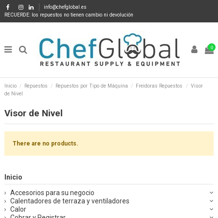
info@chefglobal.es
RECUERDE: los repuestos no tienen cambio ni devolución
0
Inicio
Repuestos
Repuestos por Tipo de Máquina
Freidoras Repuestos
Visor
de Nivel
Visor de Nivel
There are no products.
Inicio
Accesorios para su negocio
Calentadores de terraza y ventiladores
Calor
Cobrar y Registrar