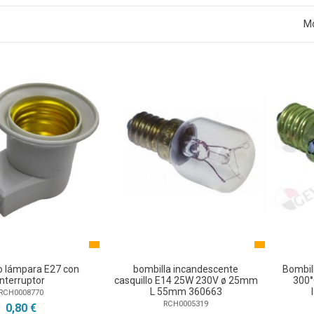
Mo
o lámpara E27 con
bombilla incandescente
Bombil
interruptor
casquillo E14 25W 230V ø 25mm
300°
L 55mm 360663
RCH0008770
RCH0005319
0,80 €