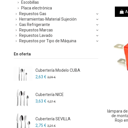
Escobillas
Placa electrónica
A
Repuestos Gas
Herramientas-Material Sujeción
Gas Refrigerante
Repuestos Marcas
Repuestos Lavado
Repuestos por Tipo de Máquina
En oferta
Cubertería Modelo CUBA
2,63 €
3,09 €
Cubertería NICE
3,63 €
4,27 €
lámpara de
de mont
Cubertería SEVILLA
Rojo e
2,75 €
3,24 €