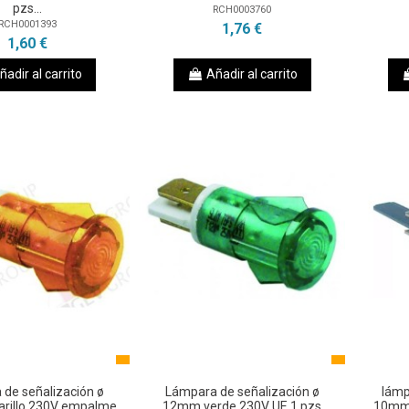
pzs...
RCH0003760
RCH0001393
1,76 €
1,60 €
ñadir al carrito
Añadir al carrito
de señalización ø
Lámpara de señalización ø
lámp
illo 230V empalme
12mm verde 230V UE 1 pzs
10mm 