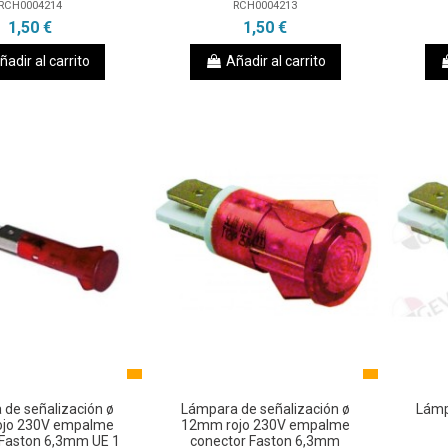
RCH0004214
RCH0004213
1,50 €
1,50 €
ñadir al carrito
Añadir al carrito
de señalización ø
Lámpara de señalización ø
Lámp
jo 230V empalme
12mm rojo 230V empalme
 Faston 6,3mm UE 1
conector Faston 6,3mm