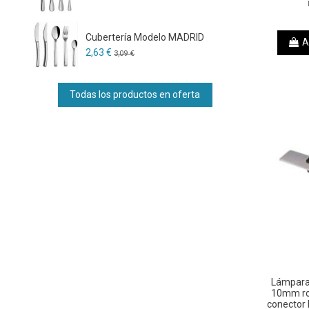
Cubertería Modelo MADRID
A
2,63 €
3,09 €
Todas los productos en oferta
Lámpara 
10mm ro
conector