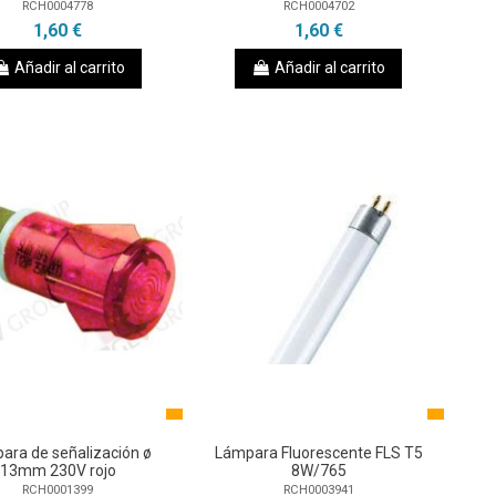
RCH0004778
RCH0004702
1,60 €
1,60 €
Añadir al carrito
Añadir al carrito
ara de señalización ø
Lámpara Fluorescente FLS T5
13mm 230V rojo
8W/765
RCH0001399
RCH0003941