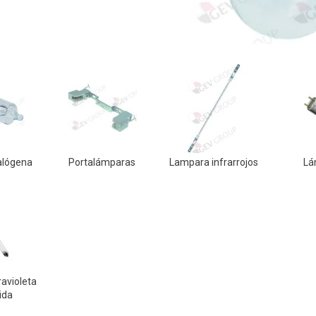
alógena
Portalámparas
Lampara infrarrojos
Lá
avioleta
ida