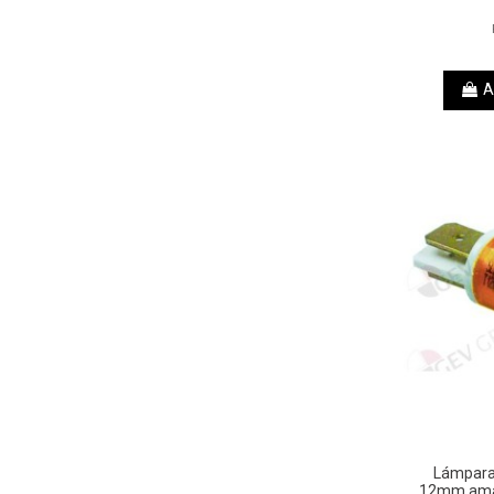
A
Lámpara 
12mm amar