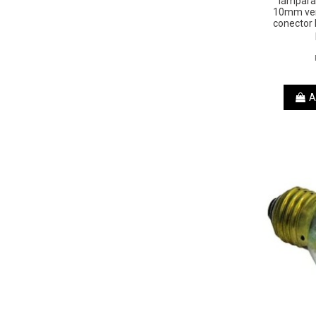
lámpara 
10mm ve
conector
A