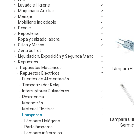
Lavado e Higiene
Maquinaria Auxiliar
Menaje
Mobiliario inoxidable
Pesaje
Repostería
Ropa y calzado laboral
Sillas y Mesas
Zona buffet
Liquidación, Exposición y Segunda Mano
Repuestos
Repuestos Mecánicos
Lámpara H
Repuestos Eléctricos
Fuentes de Alimentación
Temporizador Reloj
Interruptores Pulsadores
Resistencia
Magnetrón
Material Eléctrico
Lamparas
Lámpara Ultr
Lámpara Halógena
Germic
Portalámparas
Lampara infrarrojos