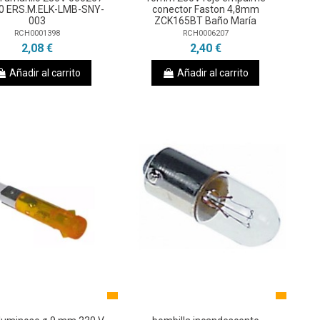
0 ERS.M.ELK-LMB-SNY-
conector Faston 4,8mm
003
ZCK165BT Baño María
RCH0001398
RCH0006207
2,08 €
2,40 €
Añadir al carrito
Añadir al carrito