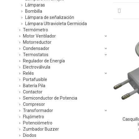
Lámparas
Bombilla
Lámpara de señalización
Lámpara Ultravioleta Germicida
Termómetro
Motor Ventilador
Motorreductor
Condensador
Termostatos
Regulador de Energía
Electroválvula
Relés
Portafusible
Batería Pila
Contactor
Semiconductor de Potencia
Compresor
Transformador
Flujómetro
Casquill
Potenciómetro
Zumbador Buzzer
Diodos