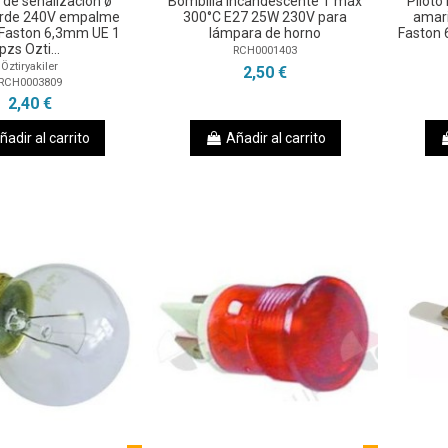
de señalización ø
Bombilla incandescente T máx
Piloto
rde 240V empalme
300°C E27 25W 230V para
amar
 Faston 6,3mm UE 1
lámpara de horno
Faston 
pzs Ozti...
RCH0001403
Öztiryakiler
2,50 €
RCH0003809
2,40 €
ñadir al carrito
Añadir al carrito