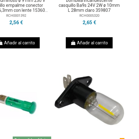
 luminoso ø 9 mm 230 V
bombilla incandescente
illo empalme conector
casquillo Ba9s 24V 2W ø 10mm
6,3mm con lente 15360...
L 28mm claro 359807
RCH0001392
RCH0005320
2,56 €
2,65 €
Añadir al carrito
Añadir al carrito