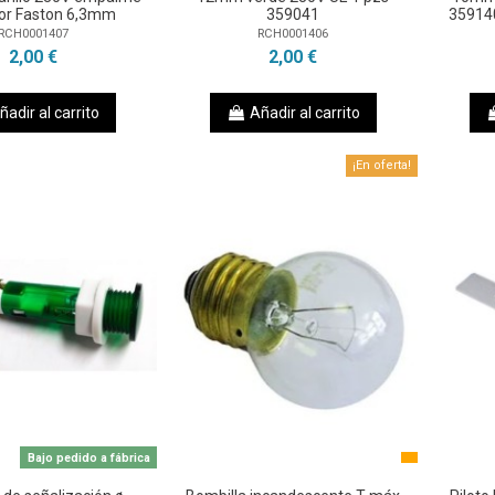
or Faston 6,3mm
359041
35914
RCH0001407
RCH0001406
2,00 €
2,00 €
ñadir al carrito
Añadir al carrito
¡En oferta!
Bajo pedido a fábrica