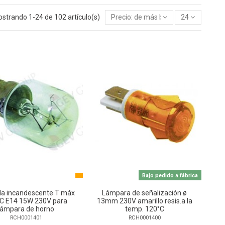
strando 1-24 de 102 artículo(s)
Precio: de más bajo a más alto
24
Bajo pedido a fábrica
la incandescente T máx
Lámpara de señalización ø
C E14 15W 230V para
13mm 230V amarillo resis.a la
lámpara de horno
temp. 120°C
RCH0001401
RCH0001400