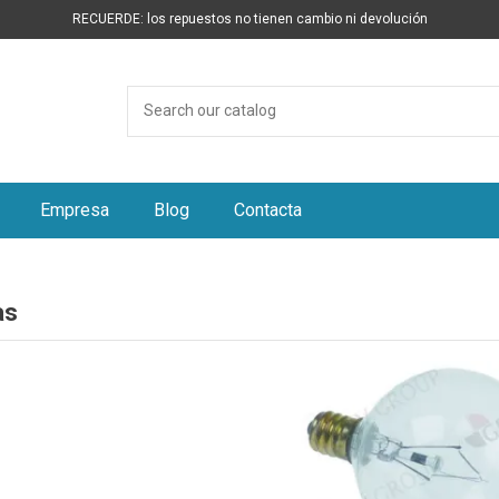
RECUERDE: los repuestos no tienen cambio ni devolución
Empresa
Blog
Contacta
as