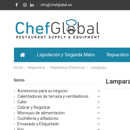
info@chefglobal.es
Liquidación y Segunda Mano
Repuestos
Inicio
Repuestos
Repuestos Eléctricos
Lamparas
Inicio
Lampar
Accesorios para su negocio
Calentadores de terraza y ventiladores
Calor
Cobrar y Registrar
Monouso de alimentación
Cuchillería y afiladores
Envasado y Etiquetado
Frío