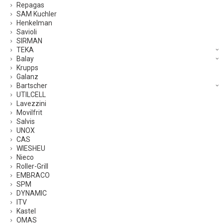
Repagas
SAM Kuchler
Henkelman
Savioli
SIRMAN
TEKA
Balay
Krupps
Galanz
Bartscher
UTILCELL
Lavezzini
Movilfrit
Salvis
UNOX
CAS
WIESHEU
Nieco
Roller-Grill
EMBRACO
SPM
DYNAMIC
ITV
Kastel
OMAS