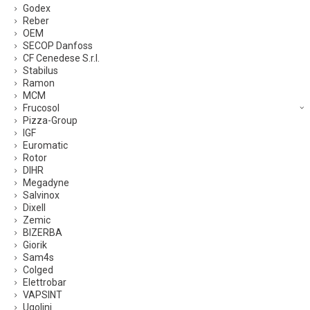
Godex
Reber
OEM
SECOP Danfoss
CF Cenedese S.r.l.
Stabilus
Ramon
MCM
Frucosol
Pizza-Group
IGF
Euromatic
Rotor
DIHR
Megadyne
Salvinox
Dixell
Zemic
BIZERBA
Giorik
Sam4s
Colged
Elettrobar
VAPSINT
Ugolini