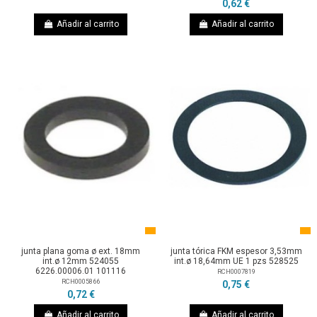
0,62 €
Añadir al carrito
Añadir al carrito
junta plana goma ø ext. 18mm
junta tórica FKM espesor 3,53mm
int.ø 12mm 524055
int.ø 18,64mm UE 1 pzs 528525
6226.00006.01 101116
RCH0007819
RCH0005866
0,75 €
0,72 €
Añadir al carrito
Añadir al carrito