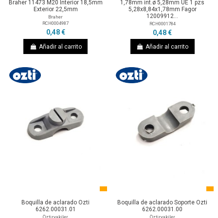
Braher 11473 M20 Interior 18,5mm
1,78mm int.ø 5,28mm UE 1 pzs
Exterior 22,5mm
5,28x8,84x1,78mm Fagor
12009912...
Braher
RCH0004987
RCH0001784
0,48 €
0,48 €
Añadir al carrito
Añadir al carrito
Boquilla de aclarado Ozti
Boquilla de aclarado Soporte Ozti
6262.00031.01
6262.00031.00
Öztiryakiler
Öztiryakiler