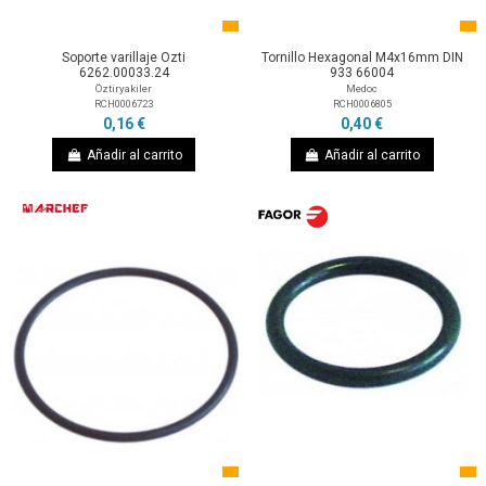
Soporte varillaje Ozti
Tornillo Hexagonal M4x16mm DIN
6262.00033.24
933 66004
Öztiryakiler
Medoc
RCH0006723
RCH0006805
0,16 €
0,40 €
Añadir al carrito
Añadir al carrito