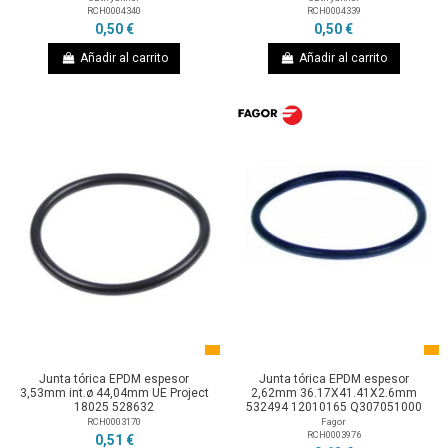
RCH0004340
RCH0004339
0,50 €
0,50 €
Añadir al carrito
Añadir al carrito
Junta tórica EPDM espesor
Junta tórica EPDM espesor
3,53mm int.ø 44,04mm UE Project
2,62mm 36.17X41.41X2.6mm
18025 528632
532494 12010165 Q307051000
RCH0003170
Fagor
RCH0003976
0,51 €