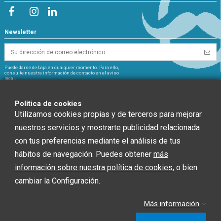
Newsletter
Puede darse de baja en cualquier momento. Para ello,
consulte nuestra información de contacto en el aviso
legal.
NextGeneration
Política de cookies
Utilizamos cookies propias y de terceros para mejorar
nuestros servicios y mostrarte publicidad relacionada
con tus preferencias mediante el análisis de tus
CHEF GLOBAL 2014 SOCIEDAD LIMITADA ha recibido una ayuda de la Unión
hábitos de navegación. Puedes obtener
más
Europea con cargo al Fondo NextGenerationEU, en el marco del Plan de
Recuperación, Trasformación y Resiliencia, para INSTALACIÓN SOLAR
información sobre nuestra política de cookies
, o bien
FOTOVOLTAICA dentro del programa de incentivos ligados al autoconsumo y
cambiar la Configuración.
almacenamiento, con fuentes de Energía renovable, así como la
implantación de sistemas térmicos renovables en el sector residencial del
Ministerio para la Transición Ecológica y el Reto Demográfico, gestionado por
Más información
la Junta de Andalucía, a través de la Agencia Andaluza de la Energía.”