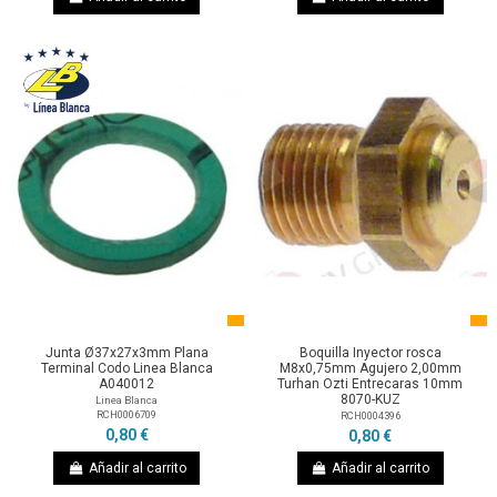
Junta Ø37x27x3mm Plana
Boquilla Inyector rosca
Terminal Codo Linea Blanca
M8x0,75mm Agujero 2,00mm
A040012
Turhan Ozti Entrecaras 10mm
8070-KUZ
Linea Blanca
RCH0006709
RCH0004396
0,80 €
0,80 €
Añadir al carrito
Añadir al carrito