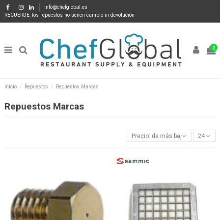
info@chefglobal.es
RECUERDE: los repuestos no tienen cambio ni devolución
0
Inicio
Repuestos
Repuestos Marcas
Repuestos Marcas
Precio: de más bajo a más alto
24