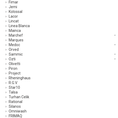
Fimar
Jemi
Kolossal
Lacor
Lincat
Linea Blanca
Mainca
Marchef
Marques
Medoc
Orved
Sammic
Ozti
Olivetti
Piron
Project
Rheninghaus
R.G.V.
Star10
Talsa
Turhan Celik
Rational
Silanos
Omniwash
FRIMAQ