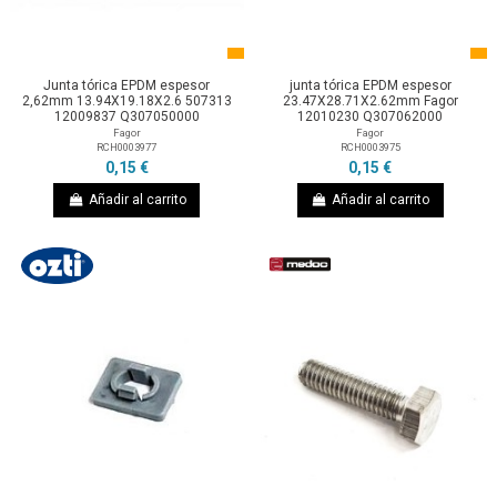
Junta tórica EPDM espesor
junta tórica EPDM espesor
2,62mm 13.94X19.18X2.6 507313
23.47X28.71X2.62mm Fagor
12009837 Q307050000
12010230 Q307062000
Fagor
Fagor
RCH0003977
RCH0003975
0,15 €
0,15 €
Añadir al carrito
Añadir al carrito