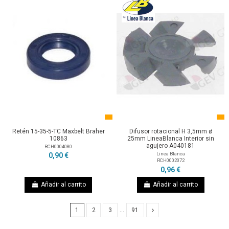
Retén 15-35-5-TC Maxbelt Braher
Difusor rotacional H 3,5mm ø
10863
25mm LineaBlanca Interior sin
agujero A040181
RCH0004080
Linea Blanca
0,90 €
RCH0002072
0,96 €
Añadir al carrito
Añadir al carrito
1
2
3
…
91