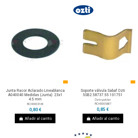
Junta Racor Aclarado Lineablanca
Soporte válvula Sabaf Ozti
A040040 Medidas (Junta): 23x1
5SB2.58737.55 101751
4.5 mm
Öztiryakiler
RCH0005487
RCH0003169
0,85 €
0,80 €
Añadir al carrito
Añadir al carrito