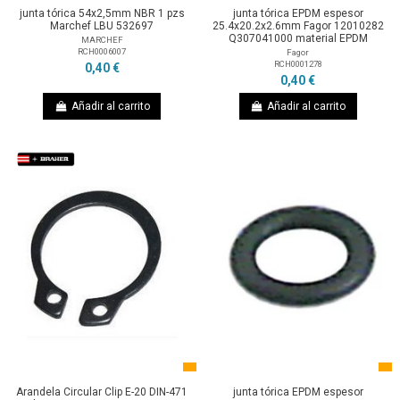
junta tórica 54x2,5mm NBR 1 pzs
junta tórica EPDM espesor
Marchef LBU 532697
25.4x20.2x2.6mm Fagor 12010282
Q307041000 material EPDM
MARCHEF
RCH0006007
Fagor
RCH0001278
0,40 €
0,40 €
Añadir al carrito
Añadir al carrito
Arandela Circular Clip E-20 DIN-471
junta tórica EPDM espesor