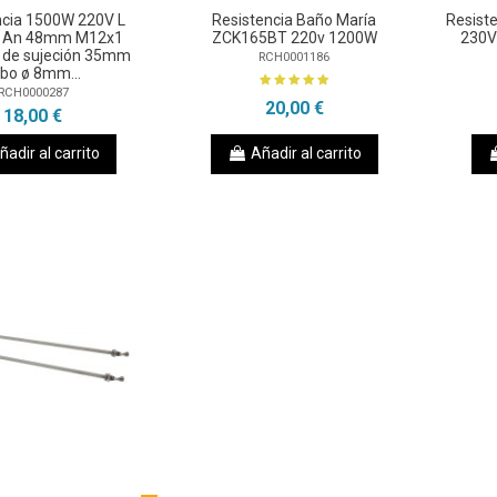
ncia 1500W 220V L
Resistencia Baño María
Resist
An 48mm M12x1
ZCK165BT 220v 1200W
230V
a de sujeción 35mm
RCH0001186
bo ø 8mm...
RCH0000287
20,00 €
18,00 €
ñadir al carrito
Añadir al carrito