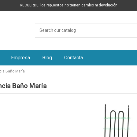
RECUERDE: los repuestos no tienen cambio ni devolución
Empresa
Blog
Contacta
cia Baño María
ncia Baño María