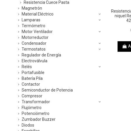
Resistencia Cuece Pasta
Magnetrón
Resistenc
Material Eléctrico
niquel R
Lamparas
42
Termómetro
Motor Ventilador
Motorreductor
Condensador
A
Termostatos
Regulador de Energía
Electroválvula
Relés
Portafusible
Batería Pila
Contactor
Semiconductor de Potencia
Compresor
Transformador
Flujómetro
Potenciómetro
Zumbador Buzzer
Diodos
Escobillas