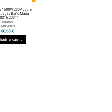
ia 1500W 230V cobre
epagás Baño María
0216 20341
Repagas
RCH0008876
60,63 €
ñadir al carrito