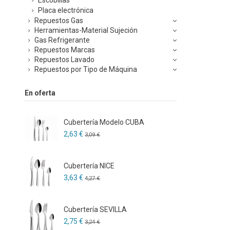
Placa electrónica
Repuestos Gas
Herramientas-Material Sujeción
Gas Refrigerante
Repuestos Marcas
Repuestos Lavado
Repuestos por Tipo de Máquina
En oferta
Cubertería Modelo CUBA
2,63 €
3,09 €
Cubertería NICE
3,63 €
4,27 €
Cubertería SEVILLA
2,75 €
3,24 €