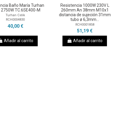
encia Baño María Turhan
Resistencia 1000W 230V L
 2750W TC.6SE400-M
260mm An 38mm M10x1
distancia de sujeción 31mm
Turhan Celik
tubo ø 6,3mm...
RCH0004830
RCH0001858
40,00 €
51,19 €
Añadir al carrito
Añadir al carrito