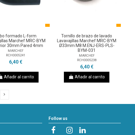
bo formado L-form
Tornillo de brazo de lavado
jillas Marchef MRC-BYM
Lavavajillas Marchef MRC-BYM
erior 30mm Pared 4mm
Ø33mm M8 M.ENJ-ERS-PLS-
BYM-031
MARCHEF
RCH0005241
MARCHEF
RCH0005238
6,40 €
6,40 €
Añadir al carrito
Añadir al carrito
Follow us