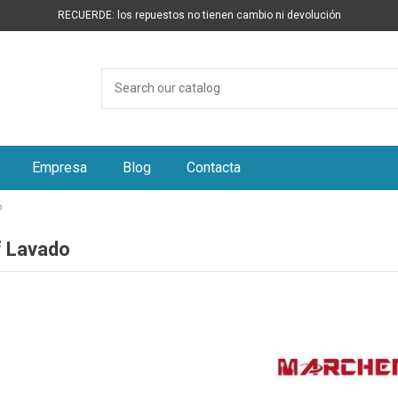
RECUERDE: los repuestos no tienen cambio ni devolución
Empresa
Blog
Contacta
o
 Lavado