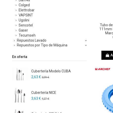
Colged
Elettrobar
VAPSINT
Ugolini
Tubo de
Sencotel
111mm L
Gaser
Mar
Tecumseh
Repuestos Lavado
Repuestos por Tipo de Máquina
A
En oferta
Cubertería Modelo CUBA
2,63 €
3,09 €
Cubertería NICE
3,63 €
4,27 €