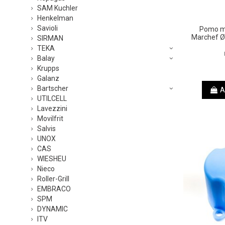
SAM Kuchler
Henkelman
Savioli
Pomo ma
Marchef 
SIRMAN
TEKA
Balay
Krupps
Galanz
Bartscher
A
UTILCELL
Lavezzini
Movilfrit
Salvis
UNOX
CAS
WIESHEU
Nieco
Roller-Grill
EMBRACO
SPM
DYNAMIC
ITV