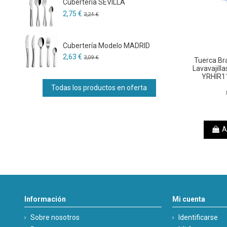
Cubertería SEVILLA
2,75 €
3,24 €
Cubertería Modelo MADRID
2,63 €
3,09 €
Tuerca Bra
Lavavajill
YRHIR11
Todas los productos en oferta
A
Información
Mi cuenta
Sobre nosotros
Identificarse