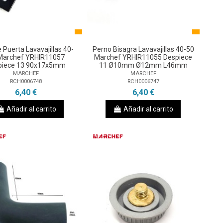
 Puerta Lavavajillas 40-
Perno Bisagra Lavavajillas 40-50
Marchef YRHIR11057
Marchef YRHIR11055 Despiece
piece 13 90x17x5mm
11 Ø10mm Ø12mm L46mm
MARCHEF
MARCHEF
RCH0006748
RCH0006747
6,40 €
6,40 €
Añadir al carrito
Añadir al carrito