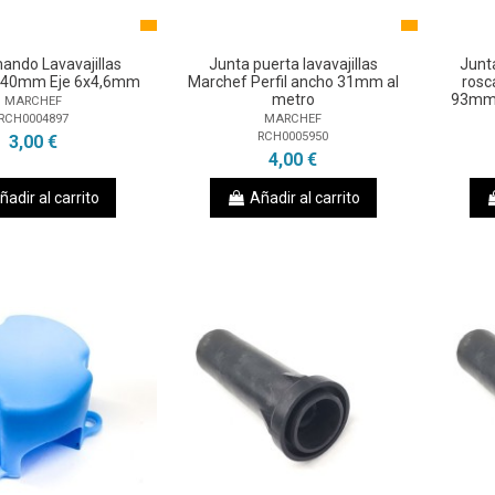
ndo Lavavajillas
Junta puerta lavavajillas
Junta
Ø40mm Eje 6x4,6mm
Marchef Perfil ancho 31mm al
rosc
metro
93mm 
MARCHEF
RCH0004897
MARCHEF
RCH0005950
3,00 €
4,00 €
ñadir al carrito
Añadir al carrito