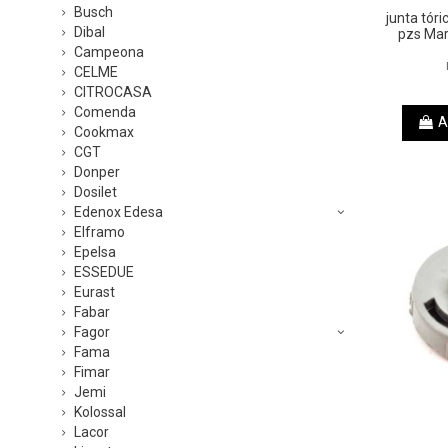
Busch
junta tór
Dibal
pzs Ma
Campeona
CELME
CITROCASA
Comenda
A
Cookmax
CGT
Donper
Dosilet
Edenox Edesa
Elframo
Epelsa
ESSEDUE
Eurast
Fabar
Fagor
Fama
Fimar
Jemi
Kolossal
Lacor