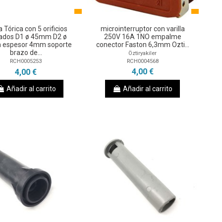
 Tórica con 5 orificios
microinterruptor con varilla
ados D1 ø 45mm D2 ø
250V 16A 1NO empalme
espesor 4mm soporte
conector Faston 6,3mm Ozti...
brazo de...
Öztiryakiler
RCH0004568
RCH0005253
4,00 €
4,00 €
Añadir al carrito
Añadir al carrito