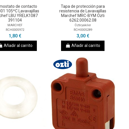
mostato de contacto
Tapa de protección para
01 105ºC Lavavajillas
resistencia de Lavavajillas
chef LBU YRELK1087
Marchef MRC-BYM Ozti
391104
6262.00062.08
MARCHEF
Öztiryakiler
RCH0005972
RCH0005289
1,80 €
3,00 €
Añadir al carrito
Añadir al carrito