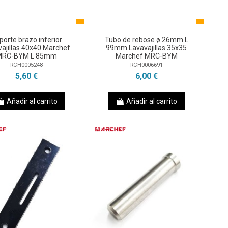
porte brazo inferior
Tubo de rebose ø 26mm L
ajillas 40x40 Marchef
99mm Lavavajillas 35x35
MRC-BYM L 85mm
Marchef MRC-BYM
RCH0005248
RCH0006691
5,60 €
6,00 €
Añadir al carrito
Añadir al carrito