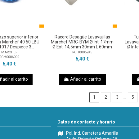
zo superior inferior
Racord Desagüe Lavavajillas
Tu
as Marchef 40 50 LBU
Marchef MRC-BYM Ø Int. 17mm
Lavava
017 Despiece 3...
Ø Ext. 14,5mm 30mm L 60mm
Ø Int
MARCHEF
RCH0005245
RCH0006009
6,40 €
6,40 €
ñadir al carrito
Añadir al carrito
1
2
3
…
5
Datos de contacto y horario
Pol. Ind. Carretera Amarilla
Avda. Roberto Osborne 15