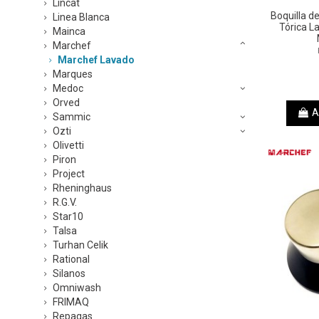
Lincat
Boquilla d
Linea Blanca
Tórica L
Mainca
Marchef
Marchef Lavado
Marques
Medoc
Orved
A
Sammic
Ozti
Olivetti
Piron
Project
Rheninghaus
R.G.V.
Star10
Talsa
Turhan Celik
Rational
Silanos
Omniwash
FRIMAQ
Repagas