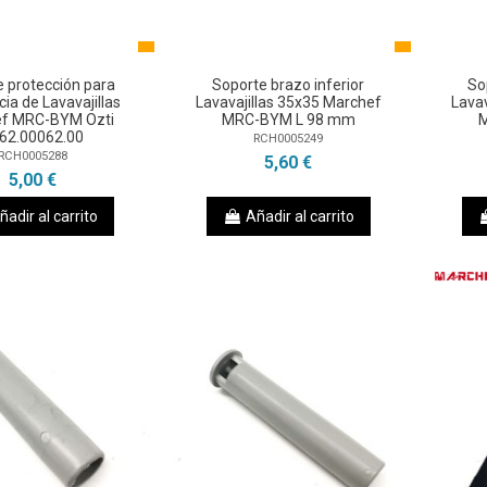
 protección para
Soporte brazo inferior
So
cia de Lavavajillas
Lavavajillas 35x35 Marchef
Lavav
f MRC-BYM Ozti
MRC-BYM L 98 mm
62.00062.00
RCH0005249
RCH0005288
5,60 €
5,00 €
ñadir al carrito
Añadir al carrito