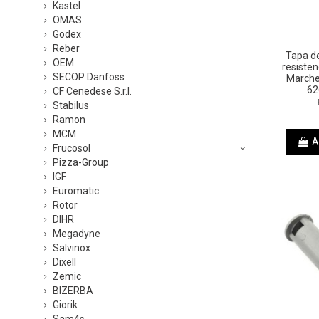
Kastel
OMAS
Godex
Reber
Tapa de
OEM
resisten
SECOP Danfoss
Marche
62
CF Cenedese S.r.l.
Stabilus
Ramon
MCM
A
Frucosol
Pizza-Group
IGF
Euromatic
Rotor
DIHR
Megadyne
Salvinox
Dixell
Zemic
BIZERBA
Giorik
Sam4s