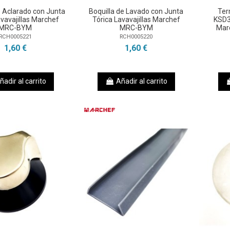
e Aclarado con Junta
Boquilla de Lavado con Junta
Ter
avavajillas Marchef
Tórica Lavavajillas Marchef
KSD3
MRC-BYM
MRC-BYM
Mar
RCH0005221
RCH0005220
1,60 €
1,60 €
ñadir al carrito
Añadir al carrito