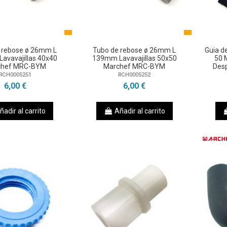
 rebose ø 26mm L
Tubo de rebose ø 26mm L
Guia de
avavajillas 40x40
139mm Lavavajillas 50x50
50 
chef MRC-BYM
Marchef MRC-BYM
Des
RCH0005251
RCH0005252
6,00 €
6,00 €
ñadir al carrito
Añadir al carrito