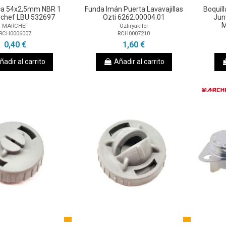
ica 54x2,5mm NBR 1
Funda Imán Puerta Lavavajillas
Boquil
rchef LBU 532697
Ozti 6262.00004.01
Jun
M
MARCHEF
Öztiryakiler
RCH0006007
RCH0007210
0,40 €
1,60 €
ñadir al carrito
Añadir al carrito