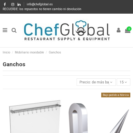
info@chefglobal.es
RECUERDE: los repuestos no tienen cambio ni devolución
0
Inicio
Mobiliario inoxidable
Ganchos
Ganchos
Precio: de más bajo a más alto
15
Bajo pedido a fábrica