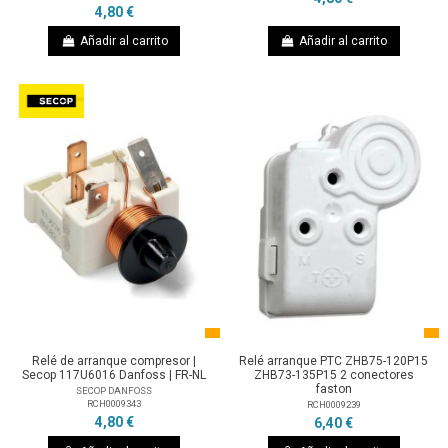
4,80 €
Añadir al carrito
Añadir al carrito
Relé de arranque compresor |
Relé arranque PTC ZHB75-120P15
Secop 117U6016 Danfoss | FR-NL
ZHB73-135P15 2 conectores
faston
SECOP DANFOSS
RCH0009343
RCH0009239
4,80 €
6,40 €