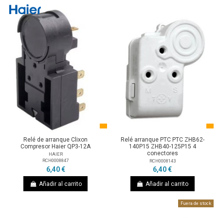
Relé de arranque Clixon
Relé arranque PTC PTC ZHB62-
Compresor Haier QP3-12A
140P15 ZHB40-125P15 4
conectores
HAIER
RCH0008847
RCH0008143
6,40 €
6,40 €
Añadir al carrito
Añadir al carrito
Fuera de stock