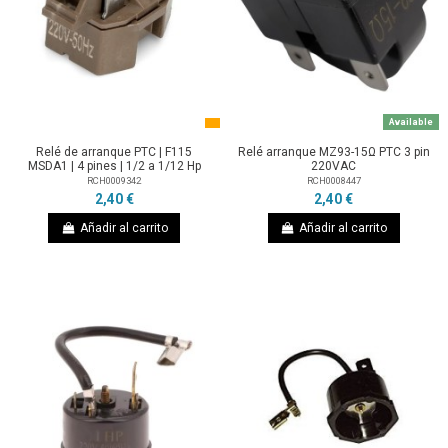
Available
Relé de arranque PTC | F115
Relé arranque MZ93-15Ω PTC 3 pin
MSDA1 | 4 pines | 1/2 a 1/12 Hp
220VAC
RCH0009342
RCH0008447
2,40 €
2,40 €
Añadir al carrito
Añadir al carrito