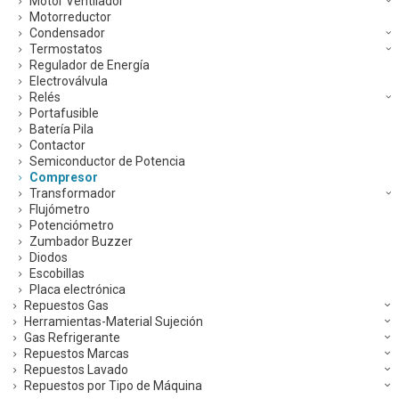
Motor Ventilador
Motorreductor
Condensador
Termostatos
Regulador de Energía
Electroválvula
Relés
Portafusible
Batería Pila
Contactor
Semiconductor de Potencia
Compresor
Transformador
Flujómetro
Potenciómetro
Zumbador Buzzer
Diodos
Escobillas
Placa electrónica
Repuestos Gas
Herramientas-Material Sujeción
Gas Refrigerante
Repuestos Marcas
Repuestos Lavado
Repuestos por Tipo de Máquina