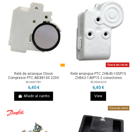
Fuera de stock
Relé de arranque Clixon
Relé arranque PTC ZHB45-105P15
Compresor PTC AIE88100 220V
ZHB62-140P15 2 conectores
RCH0007501
RCH0006276
6,40 €
6,40 €
Añadir al carrito
View
Fuera de stock