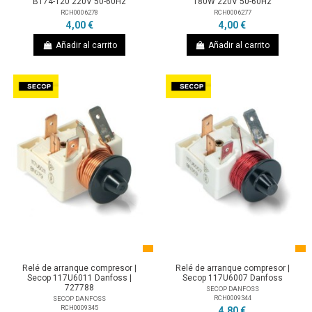
BT74-120 220V 50-60Hz
180W 220V 50-60Hz
RCH0006278
RCH0006277
4,00 €
4,00 €
Añadir al carrito
Añadir al carrito
Relé de arranque compresor |
Relé de arranque compresor |
Secop 117U6011 Danfoss |
Secop 117U6007 Danfoss
727788
SECOP DANFOSS
RCH0009344
SECOP DANFOSS
RCH0009345
4,80 €