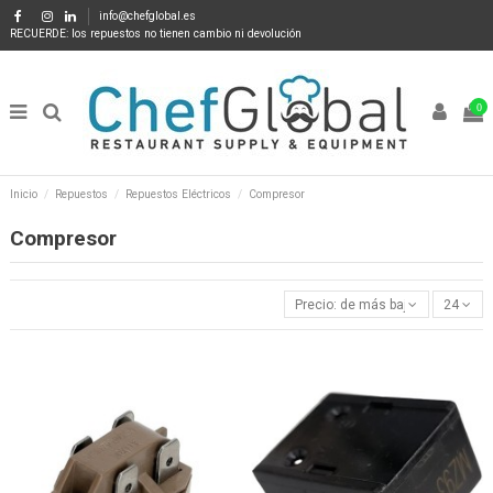
info@chefglobal.es
RECUERDE: los repuestos no tienen cambio ni devolución
0
Inicio
Repuestos
Repuestos Eléctricos
Compresor
Compresor
Precio: de más bajo a más alto
24