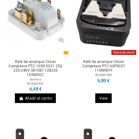
Fuera de stock
Relé de arranque Clixon
Relé de arranque Clixon
Compresor PTC 103N 0021 25Ω
Compresor PTC 6SP9037
220-240V 381087 128235
110NFBYY
103N0021
RCH0007500
Danfoss
6,80 €
RCH0007951
6,48 €
Añadir al carrito
View