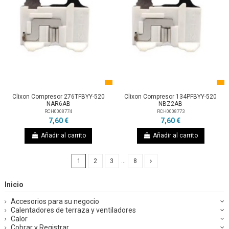
Clixon Compresor 276TFBYY-520
Clixon Compresor 134PFBYY-520
NAR6AB
NBZ2AB
RCH0008774
RCH0008773
7,60 €
7,60 €
Añadir al carrito
Añadir al carrito
1
2
3
…
8
Inicio
Accesorios para su negocio
Calentadores de terraza y ventiladores
Calor
Cobrar y Registrar