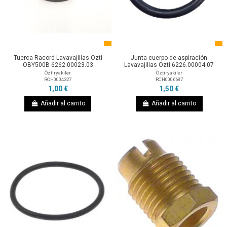
Tuerca Racord Lavavajillas Ozti
Junta cuerpo de aspiración
OBY500B 6262.00023.03
Lavavajillas Ozti 6226.00004.07
Öztiryakiler
Öztiryakiler
RCH0004327
RCH0006687
1,00 €
1,50 €
Añadir al carrito
Añadir al carrito