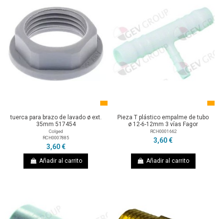
tuerca para brazo de lavado ø ext.
Pieza T plástico empalme de tubo
35mm 517454
ø 12-6-12mm 3 vías Fagor
Colged
RCH0001662
RCH0007885
3,60 €
3,60 €
Añadir al carrito
Añadir al carrito