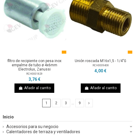
flltro de recipiente con pesa inox
Unión roscada M16x1,5 - 1/4"G
empalme de tubo ø 4x6mm
RCH0009408
Electrolux, Zanussi
4,00 €
RCH0001829
3,76 €
Añadir al carrito
Añadir al carrito
1
2
3
…
9
Inicio
Accesorios para su negocio
Calentadores de terraza y ventiladores