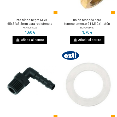
Junta tórica negra MBR
unión roscada para
65x54x5,5mm para resistencia
termoelemento G1 M10x1 latón
RCH0008726
RCH0008947
1,60 €
1,70 €
Añadir al carrito
Añadir al carrito