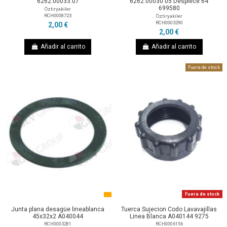
6262.00033.07
6262.00030.05 Despiece 64
699580
Öztiryakiler
RCH0008723
Öztiryakiler
RCH0003290
2,00 €
2,00 €
Añadir al carrito
Añadir al carrito
Fuera de stock
Fuera de stock
Junta plana desagüe lineablanca
Tuerca Sujecion Codo Lavavajillas
45x32x2 A040044
Linea Blanca A040144 9275
RCH0003281
RCH0006156