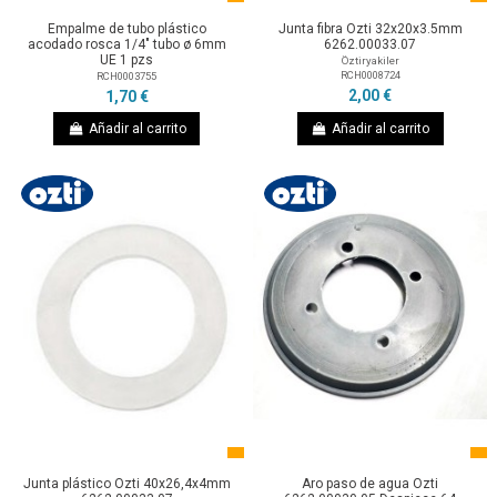
Empalme de tubo plástico
Junta fibra Ozti 32x20x3.5mm
acodado rosca 1/4" tubo ø 6mm
6262.00033.07
UE 1 pzs
Öztiryakiler
RCH0008724
RCH0003755
2,00 €
1,70 €
Añadir al carrito
Añadir al carrito
Junta plástico Ozti 40x26,4x4mm
Aro paso de agua Ozti