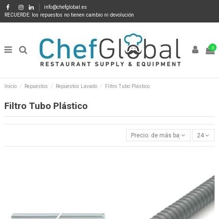
info@chefglobal.es
RECUERDE: los repuestos no tienen cambio ni devolución
0
Inicio
Repuestos
Repuestos Lavado
Filtro Tubo Plástico
Filtro Tubo Plástico
Precio: de más bajo a más alto
24