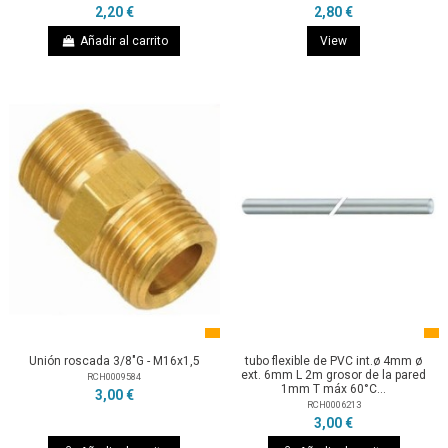
2,20 €
2,80 €
Añadir al carrito
View
Unión roscada 3/8"G - M16x1,5
tubo flexible de PVC int.ø 4mm ø
ext. 6mm L 2m grosor de la pared
RCH0009584
1mm T máx 60°C...
3,00 €
RCH0006213
3,00 €