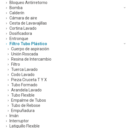
Bloqueo Antirretorno
Bomba
Calderín
Cámara de aire
Cesta de Lavavajillas
Cortina Lavado
Dosificadora
Entronque
Filtro Tubo Plástico
Cuerpo de aspiración
Unión Roscada
Resina de Intercambio
Filtro
Tuerca Lavado
Codo Lavado
Pieza Cruceta T Y X
Tubo Formado
Arandela Lavado
Tubo Flexible
Empalme de Tubos
Tubo de Rebose
Empuñadura
Imán
Interruptor
Latiguillo Flexible