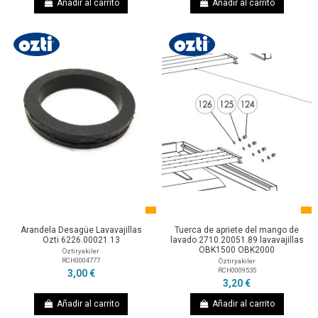
Añadir al carrito
Añadir al carrito
Arandela Desagüe Lavavajillas
Tuerca de apriete del mango de
Ozti 6226.00021.13
lavado 2710.20051.89 lavavajillas
OBK1500 OBK2000
Öztiryakiler
RCH0004777
Öztiryakiler
RCH0009535
3,00 €
3,20 €
Añadir al carrito
Añadir al carrito