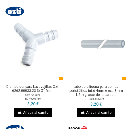
Distribuidor para Lavavajillas Ozti
tubo de silicona para bomba
6262.00033.23 3xØ14mm
peristáltica int.ø 4mm ø ext. 8mm
L 5m grosor de la pared...
Öztiryakiler
RCH0006716
RCH0005709
3,20 €
3,20 €
Añadir al carrito
Añadir al carrito