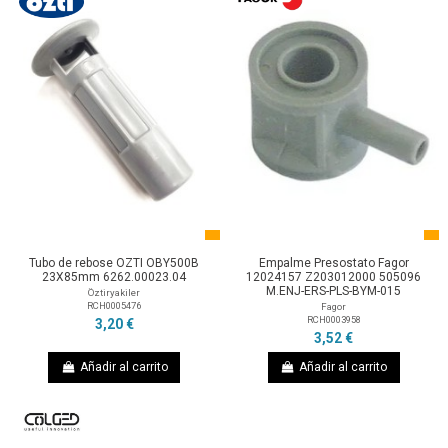
Tubo de rebose OZTI OBY500B
Empalme Presostato Fagor
23X85mm 6262.00023.04
12024157 Z203012000 505096
M.ENJ-ERS-PLS-BYM-015
Öztiryakiler
RCH0005476
Fagor
RCH0003958
3,20 €
3,52 €
Añadir al carrito
Añadir al carrito