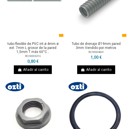
tubo flexible de PVC int.ø 4mm ø
Tubo de drenaje Ø19mm pared
ext. 7mm L grosor de la pared
3mm Vendido por metros
1,5mm T máx 60°C...
RCH0004841
RCH0006216
1,00 €
0,80 €
Añadir al carrito
Añadir al carrito