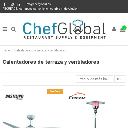
info@chefglobal.es
RECUERDE: los repuestos no tienen cambio ni devolución
0
Inicio
Calentadores de terraza y ventiladores
Calentadores de terraza y ventiladores
Precio: de más bajo a más alto
8
¡En oferta!