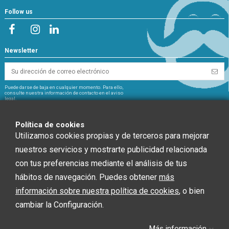
Follow us
Newsletter
Puede darse de baja en cualquier momento. Para ello,
consulte nuestra información de contacto en el aviso
legal.
NextGeneration
Política de cookies
Utilizamos cookies propias y de terceros para mejorar
nuestros servicios y mostrarte publicidad relacionada
con tus preferencias mediante el análisis de tus
CHEF GLOBAL 2014 SOCIEDAD LIMITADA ha recibido una ayuda de la Unión
hábitos de navegación. Puedes obtener
más
Europea con cargo al Fondo NextGenerationEU, en el marco del Plan de
Recuperación, Trasformación y Resiliencia, para INSTALACIÓN SOLAR
información sobre nuestra política de cookies
, o bien
FOTOVOLTAICA dentro del programa de incentivos ligados al autoconsumo y
cambiar la Configuración.
almacenamiento, con fuentes de Energía renovable, así como la
implantación de sistemas térmicos renovables en el sector residencial del
Ministerio para la Transición Ecológica y el Reto Demográfico, gestionado por
Más información