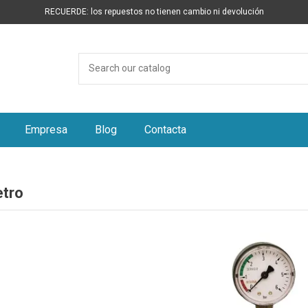
RECUERDE: los repuestos no tienen cambio ni devolución
Empresa
Blog
Contacta
tro