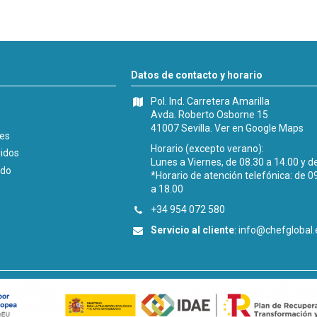
Datos de contacto y horario
Pol. Ind. Carretera Amarilla
Avda. Roberto Osborne 15
41007 Sevilla.
Ver en Google Maps
les
Horario (excepto verano):
didos
Lunes a Viernes, de 08.30 a 14.00 y d
ido
*Horario de atención telefónica: de 0
a 18.00
+34 954 072 580
Servicio al cliente
:
info@chefglobal.