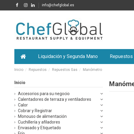
info@chefglobal.es
Liquidación y Segunda Mano
Repuestos
Inicio
Repuestos
Repuestos Gas
Manómetro
Inicio
Manóme
Accesorios para su negocio
Calentadores de terraza y ventiladores
Calor
Cobrar y Registrar
Monouso de alimentación
Cuchillería y afiladores
Envasado y Etiquetado
Frío