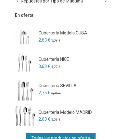
Repuestos por Tipo de Máquina
En oferta
Cubertería Modelo CUBA
2,63 €
3,09 €
Cubertería NICE
3,63 €
4,27 €
Cubertería SEVILLA
2,75 €
3,24 €
Cubertería Modelo MADRID
2,63 €
3,09 €
Todas los productos en oferta