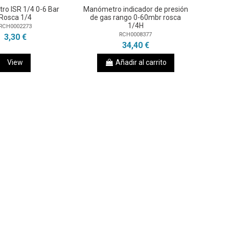
o ISR 1/4 0-6 Bar
Manómetro indicador de presión
Rosca 1/4
de gas rango 0-60mbr rosca
1/4H
RCH0002273
RCH0008377
3,30 €
34,40 €
View
Añadir al carrito