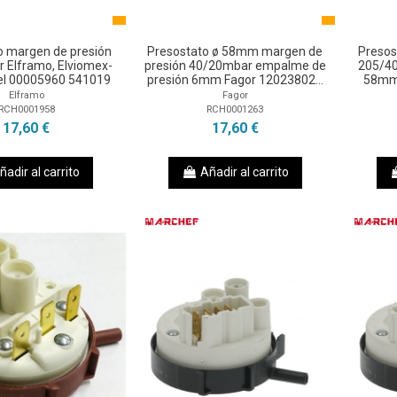
o margen de presión
Presostato ø 58mm margen de
Presos
 Elframo, Elviomex-
presión 40/20mbar empalme de
205/4
el 00005960 541019
presión 6mm Fagor 12023802...
58mm 
Elframo
Fagor
RCH0001958
RCH0001263
17,60 €
17,60 €
ñadir al carrito
Añadir al carrito