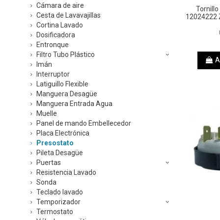
Cámara de aire
Tornill
Cesta de Lavavajillas
12024222 
Cortina Lavado
Dosificadora
Entronque
Filtro Tubo Plástico
A
Imán
Interruptor
Latiguillo Flexible
Manguera Desagüe
Manguera Entrada Agua
Muelle
Panel de mando Embellecedor
Placa Electrónica
Presostato
Pileta Desagüe
Puertas
Resistencia Lavado
Sonda
Teclado lavado
Temporizador
Termostato