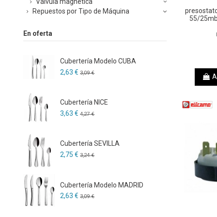
Válvula magnética
presostat
Repuestos por Tipo de Máquina
55/25m
En oferta
Cubertería Modelo CUBA
2,63 €
3,09 €
A
Cubertería NICE
3,63 €
4,27 €
Cubertería SEVILLA
2,75 €
3,24 €
Cubertería Modelo MADRID
2,63 €
3,09 €