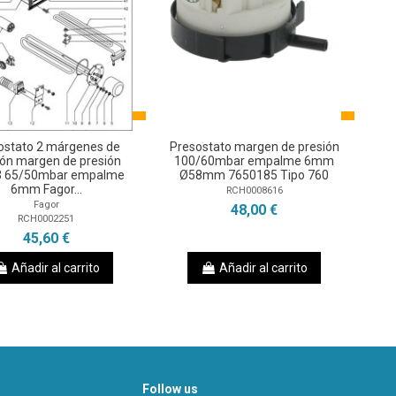
ostato 2 márgenes de
Presostato margen de presión
ión margen de presión
100/60mbar empalme 6mm
3 65/50mbar empalme
Ø58mm 7650185 Tipo 760
6mm Fagor...
RCH0008616
Fagor
48,00 €
RCH0002251
45,60 €
Añadir al carrito
Añadir al carrito
Follow us