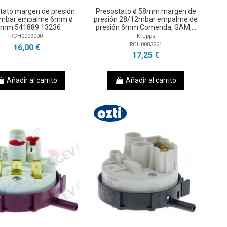
tato margen de presión
Presostato ø 58mm margen de
0mbar empalme 6mm ø
presión 28/12mbar empalme de
8mm 541889 13236
presión 6mm Comenda, GAM,...
RCH0009000
Krupps
RCH0003261
16,00 €
17,25 €
Añadir al carrito
Añadir al carrito