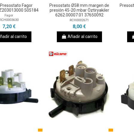
o Presostato Fagor
Presostato Ø58 mm margen de
Presos
Z203013000 505184
presión 45-20 mbar Öztiryakiler
6262.00007.01 37650092
Fagor
RCH0003630
RCH0002671
7,20 €
8,00 €
ñadir al carrito
Añadir al carrito