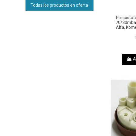
Todas los productos en oferta
Presostat
70/30mbar
Alfa, Kom
A