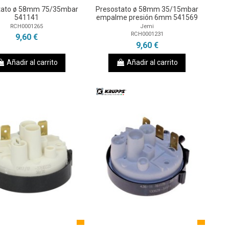
tato ø 58mm 75/35mbar
Presostato ø 58mm 35/15mbar
541141
empalme presión 6mm 541569
RCH0001265
Jemi
RCH0001231
9,60 €
9,60 €
Añadir al carrito
Añadir al carrito