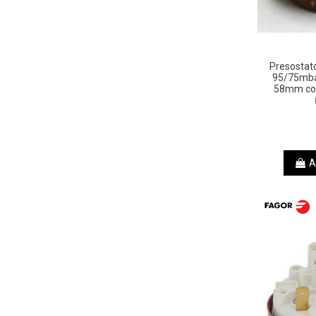
Presostat
95/75mb
58mm cone
A