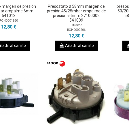
o margen de presión
Presostato ø 58mm margen de
presos
bar empalme 6mm
presión 45/25mbar empalme de
50/2
541013
presión ø 6mm 27100002
5
541039
RCH0001960
Elframo
12,80 €
RCH0000206
12,80 €
ñadir al carrito
Añadir al carrito