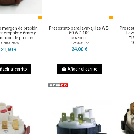
o margen de presión
Presostato para lavavajillas WZ-
Presos
ar empalme 6mm ø
50 WZ-100
Lav
xión de presión...
YR
MARCHEF
1
RCH0009272
RCH0003626
24,00 €
21,60 €
ñadir al carrito
Añadir al carrito