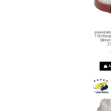
presostat
170/95mb
58mm 
Z7
A