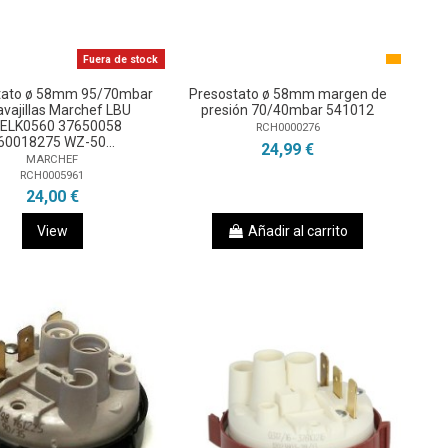
Fuera de stock
tato ø 58mm 95/70mbar
Presostato ø 58mm margen de
avajillas Marchef LBU
presión 70/40mbar 541012
ELK0560 37650058
RCH0000276
60018275 WZ-50...
24,99 €
MARCHEF
RCH0005961
24,00 €
View
Añadir al carrito