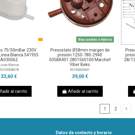
Bajo pedido a fábrica
to 75/50mBar 230V
Presostato Ø58mm margen de
Pres
Linea Blanca 541955
presión 1250-780-2940
pres
A030062
505BK401 2801560100 Marchef
28/1
Viber Beko
Linea Blanca
RCH0008078
RCH0005041
33,60 €
39,00 €
ñadir al carrito
Añadir al carrito
1
2
Datos de contacto y horario