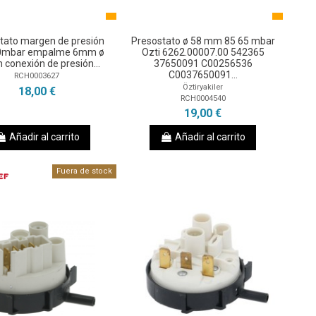
tato margen de presión
Presostato ø 58 mm 85 65 mbar
0mbar empalme 6mm ø
Ozti 6262.00007.00 542365
conexión de presión...
37650091 C00256536
C0037650091...
RCH0003627
Öztiryakiler
18,00 €
RCH0004540
19,00 €
Añadir al carrito
Añadir al carrito
Fuera de stock