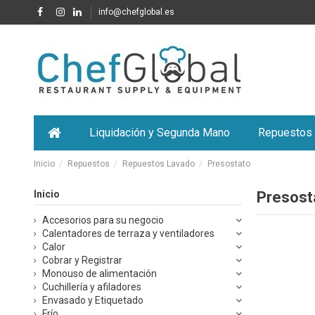
info@chefglobal.es
Liquidación y Segunda Mano
Repuestos
Inicio
Repuestos
Repuestos Lavado
Presostato
Inicio
Presost
Accesorios para su negocio
Calentadores de terraza y ventiladores
Calor
Cobrar y Registrar
Monouso de alimentación
Cuchillería y afiladores
Envasado y Etiquetado
Frío