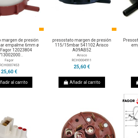
o margen de presión
presostato margen de presión
Presos
ar empalme 6mm ø
115/15mbar 541102 Arisco
em
Fagor 12023804
A09AB52
13002000...
Arisco
RCH0004911
Fagor
RCH0007453
25,60 €
25,60 €
ñadir al carrito
Añadir al carrito