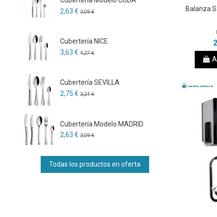
Balanza S
2,63 €
3,09 €
Cubertería NICE
2
3,63 €
4,27 €
A
Cubertería SEVILLA
2,75 €
3,24 €
Cubertería Modelo MADRID
2,63 €
3,09 €
Todas los productos en oferta