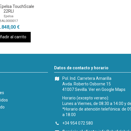
Epelsa TouchScale
22RLI
Epelsa
BAL0000017
.848,00 €
ñadir al carrito
Datos de contacto y horario
Pol. Ind. Carretera Amarilla
Avda. Roberto Osborne 15
41007 Sevilla.
Ver en Google Maps
les
Horario (excepto verano):
didos
Lunes a Viernes, de 08.30 a 14.00 y d
ido
*Horario de atención telefónica: de 0
a 18.00
+34 954 072 580