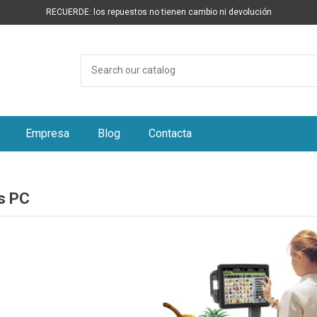
RECUERDE: los repuestos no tienen cambio ni devolución
Empresa
Blog
Contacta
s PC