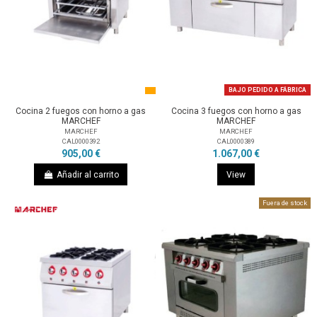
BAJO PEDIDO A FÁBRICA
Cocina 2 fuegos con horno a gas
Cocina 3 fuegos con horno a gas
MARCHEF
MARCHEF
MARCHEF
MARCHEF
CAL0000392
CAL0000389
905,00 €
1.067,00 €
Añadir al carrito
View
Fuera de stock