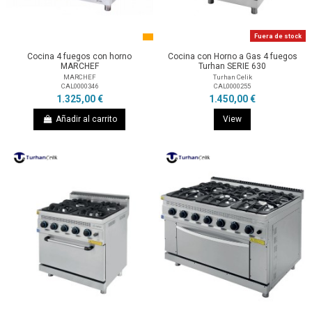
Fuera de stock
Cocina 4 fuegos con horno
Cocina con Horno a Gas 4 fuegos
MARCHEF
Turhan SERIE 630
MARCHEF
Turhan Celik
CAL0000346
CAL0000255
1.325,00 €
1.450,00 €
Añadir al carrito
View