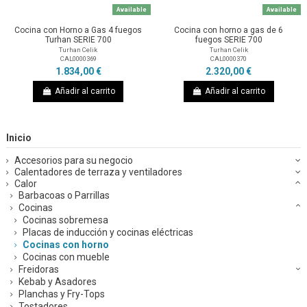
Available
Available
Cocina con Horno a Gas 4 fuegos
Cocina con horno a gas de 6
Turhan SERIE 700
fuegos SERIE 700
Turhan Celik
Turhan Celik
CAL0000369
CAL0000370
1.834,00 €
2.320,00 €
Añadir al carrito
Añadir al carrito
Inicio
Accesorios para su negocio
Calentadores de terraza y ventiladores
Calor
Barbacoas o Parrillas
Cocinas
Cocinas sobremesa
Placas de inducción y cocinas eléctricas
Cocinas con horno
Cocinas con mueble
Freidoras
Kebab y Asadores
Planchas y Fry-Tops
Tostadores