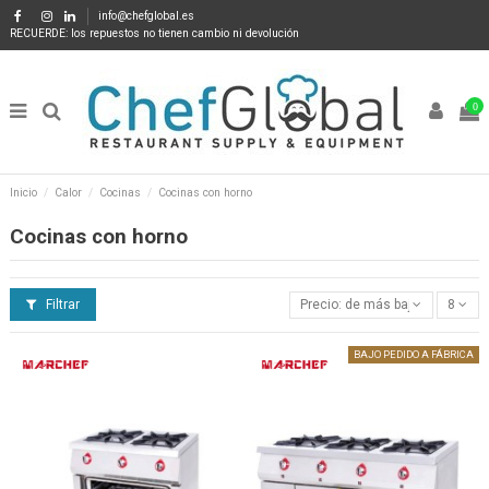
info@chefglobal.es
RECUERDE: los repuestos no tienen cambio ni devolución
0
Inicio
Calor
Cocinas
Cocinas con horno
Cocinas con horno
Filtrar
Precio: de más bajo a más alto
8
BAJO PEDIDO A FÁBRICA