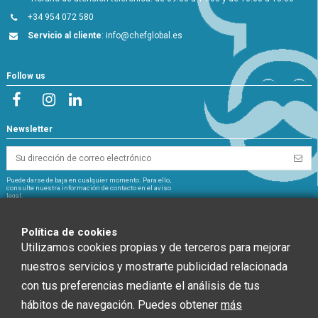
+34 954 072 580
Servicio al cliente
:
info@chefglobal.es
Follow us
Newsletter
Puede darse de baja en cualquier momento. Para ello,
consulte nuestra información de contacto en el aviso
legal.
NextGeneration
Política de cookies
Utilizamos cookies propias y de terceros para mejorar
nuestros servicios y mostrarte publicidad relacionada
con tus preferencias mediante el análisis de tus
CHEF GLOBAL 2014 SOCIEDAD LIMITADA ha recibido una ayuda de la Unión
hábitos de navegación. Puedes obtener
más
Europea con cargo al Fondo NextGenerationEU, en el marco del Plan de