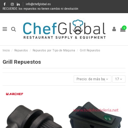
info@chefglobal.es
RECUERDE: los repuestos no tienen cambio ni devolución
0
Inicio
Repuestos
Repuestos por Tipo de Máquina
Grill Repuestos
Grill Repuestos
Precio: de más bajo a más alto
17