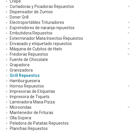
Crepe
Cortadoras y Picadoras Repuestos
Dispensador de Zumos
Doner Grill
Electroportátiles Trituradores
Exprimidores de naranja repuestos
Embutidora Repuestos
Exterminador Mata Insectos Repuestos
Envasado y etiquetado repuestos
Máquina de Cubitos de Hielo
Freidoras Repuestos
Fuente de Chocolate
Grapadora
Granizadora
Grill Repuestos
Hamburguesera
Hornos Repuestos
Impresoras de Etiquetas
Impresora de Tiquets
Laminadora Masa Pizza
Microondas
Mantenedor de Frituras
Olla Sopera
Peladora de Patatas Repuestos
Planchas Repuestos