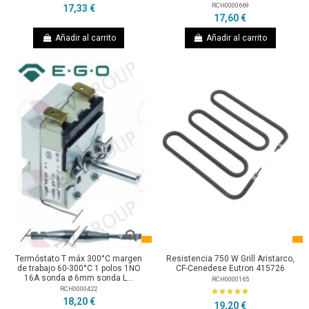
RCH0000669
17,33 €
17,60 €
Añadir al carrito
Añadir al carrito
Termóstato T máx 300°C margen
Resistencia 750 W Grill Aristarco,
de trabajo 60-300°C 1 polos 1NO
CF-Cenedese Eutron 415726
16A sonda ø 6mm sonda L...
RCH0000165
RCH0000422
18,20 €
19,20 €