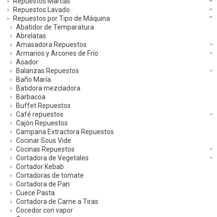
Repuestos Marcas
Repuestos Lavado
Repuestos por Tipo de Máquina
Abatidor de Temparatura
Abrelatas
Amasadora Repuestos
Armarios y Arcones de Frío
Asador
Balanzas Repuestos
Baño María
Batidora mezcladora
Barbacoa
Buffet Repuestos
Café repuestos
Cajón Repuestos
Campana Extractora Repuestos
Cocinar Sous Vide
Cocinas Repuestos
Cortadora de Vegetales
Cortador Kebab
Cortadoras de tomate
Cortadora de Pan
Cuece Pasta
Cortadora de Carne a Tiras
Cocedor con vapor