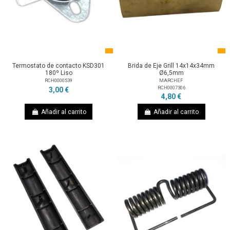
Termostato de contacto KSD301
Brida de Eje Grill 14x14x34mm
180º Liso
Ø6,5mm
RCH0000539
MARCHEF
RCH0007306
3,00 €
4,80 €
Añadir al carrito
Añadir al carrito