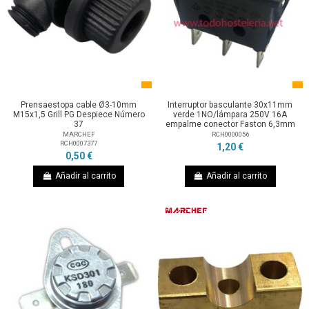
Prensaestopa cable Ø3-10mm
Interruptor basculante 30x11mm
M15x1,5 Grill PG Despiece Número
verde 1NO/lámpara 250V 16A
37
empalme conector Faston 6,3mm
MARCHEF
RCH0000056
RCH0007377
1,20 €
0,50 €
Añadir al carrito
Añadir al carrito