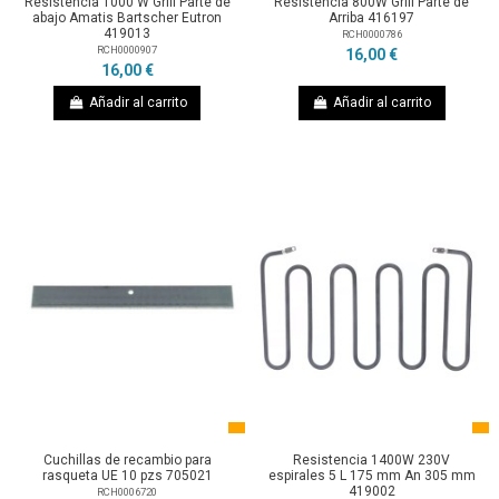
Resistencia 1000 W Grill Parte de
Resistencia 800W Grill Parte de
abajo Amatis Bartscher Eutron
Arriba 416197
419013
RCH0000786
RCH0000907
16,00 €
16,00 €
Añadir al carrito
Añadir al carrito
Cuchillas de recambio para
Resistencia 1400W 230V
rasqueta UE 10 pzs 705021
espirales 5 L 175 mm An 305 mm
419002
RCH0006720