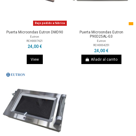
Bajo pedido a fábrica
Puerta Microondas Eutron DMD90
Puerta Microondas Eutron
P90D25AL-G3
Eutron
RCH0007621
Eutron
RCH0004251
24,00 €
24,00 €
View
Añadir al carrito