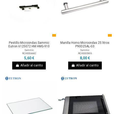
Pestillo Microondas Sammic
Manilla Horno Microondas 25 litros
Eutron 6125072 HM HMG-910
P90D25AL-G3
Sammic
Sammic
RCH0004442
RCH0005906
5,60 €
8,00 €
Añadir al carrito
Añadir al carrito