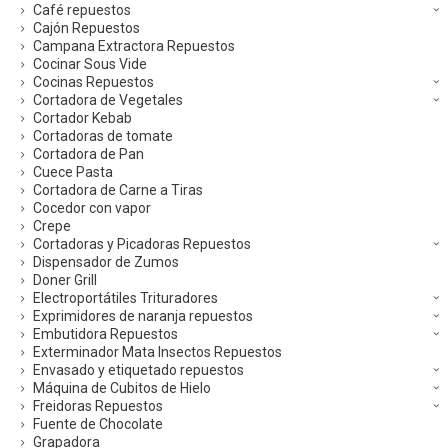
Café repuestos
Cajón Repuestos
Campana Extractora Repuestos
Cocinar Sous Vide
Cocinas Repuestos
Cortadora de Vegetales
Cortador Kebab
Cortadoras de tomate
Cortadora de Pan
Cuece Pasta
Cortadora de Carne a Tiras
Cocedor con vapor
Crepe
Cortadoras y Picadoras Repuestos
Dispensador de Zumos
Doner Grill
Electroportátiles Trituradores
Exprimidores de naranja repuestos
Embutidora Repuestos
Exterminador Mata Insectos Repuestos
Envasado y etiquetado repuestos
Máquina de Cubitos de Hielo
Freidoras Repuestos
Fuente de Chocolate
Grapadora