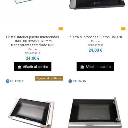
Cristal interior puerta microondas
Puerta Microondas Eutron DMD70
DMD100 325x210x3mm
Eutron
transparente templado D05
RCH0007650
Eutron
24,00 €
RCH0009117
24,00 €
Añadir al carrito
Añadir al carrito
Bajo pedido a fábrica