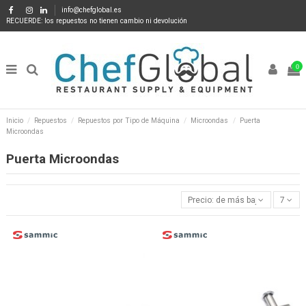
info@chefglobal.es
RECUERDE: los repuestos no tienen cambio ni devolución
0
Inicio
Repuestos
Repuestos por Tipo de Máquina
Microondas
Puerta
Microondas
Puerta Microondas
Precio: de más bajo a más alto
7