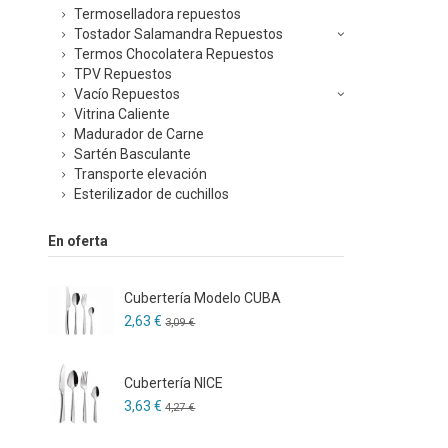
Termoselladora repuestos
Tostador Salamandra Repuestos
Termos Chocolatera Repuestos
TPV Repuestos
Vacío Repuestos
Vitrina Caliente
Madurador de Carne
Sartén Basculante
Transporte elevación
Esterilizador de cuchillos
En oferta
Cubertería Modelo CUBA
2,63 €
3,09 €
Cubertería NICE
3,63 €
4,27 €