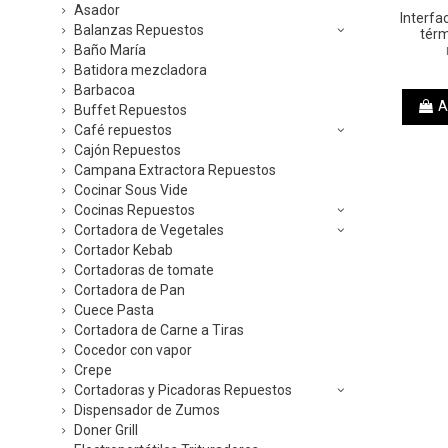
Asador
Interfa
Balanzas Repuestos
tér
Baño María
Batidora mezcladora
Barbacoa
A
Buffet Repuestos
Café repuestos
Cajón Repuestos
Campana Extractora Repuestos
Cocinar Sous Vide
Cocinas Repuestos
Cortadora de Vegetales
Cortador Kebab
Cortadoras de tomate
Cortadora de Pan
Cuece Pasta
Cortadora de Carne a Tiras
Cocedor con vapor
Crepe
Cortadoras y Picadoras Repuestos
Dispensador de Zumos
Doner Grill