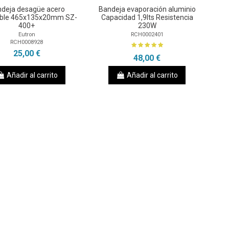
deja desagüe acero
Bandeja evaporación aluminio
able 465x135x20mm SZ-
Capacidad 1,9lts Resistencia
400+
230W
Eutron
RCH0002401
RCH0008928
25,00 €
48,00 €
Añadir al carrito
Añadir al carrito