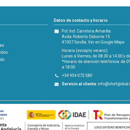
Datos de contacto y horario
Pol. Ind. Carretera Amarilla
Avda. Roberto Osborne 15
41007 Sevilla.
Ver en Google Maps
les
Horario (excepto verano):
didos
Lunes a Viernes, de 08.30 a 14.00 y d
ido
*Horario de atención telefónica: de 0
a 18.00
+34 954 072 580
Servicio al cliente
:
info@chefglobal.