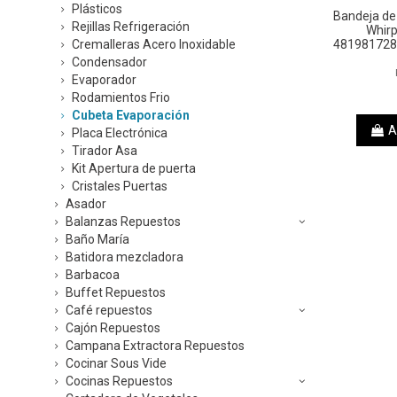
Plásticos
Bandeja de
Rejillas Refrigeración
Whir
Cremalleras Acero Inoxidable
481981728
Condensador
Evaporador
Rodamientos Frio
Cubeta Evaporación
A
Placa Electrónica
Tirador Asa
Kit Apertura de puerta
Cristales Puertas
Asador
Balanzas Repuestos
Baño María
Batidora mezcladora
Barbacoa
Buffet Repuestos
Café repuestos
Cajón Repuestos
Campana Extractora Repuestos
Cocinar Sous Vide
Cocinas Repuestos