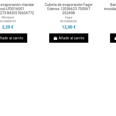
 evaporación standar
Cubeta de evaporación Fagor
Ban
pool LFD016001
Edenox 12036623 750067
inoxid
273 8435576604772
052498
Whirlpool
Fagor
RCH0005197
RCH0004226
2,20 €
12,00 €
ñadir al carrito
Añadir al carrito