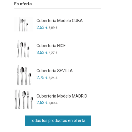
En oferta
Cubertería Modelo CUBA
2,63 €
3,09 €
Cubertería NICE
3,63 €
4,27 €
Cubertería SEVILLA
2,75 €
3,24 €
Cubertería Modelo MADRID
2,63 €
3,09 €
Todas los productos en oferta