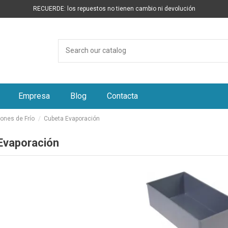
RECUERDE: los repuestos no tienen cambio ni devolución
Empresa
Blog
Contacta
ones de Frío
Cubeta Evaporación
Evaporación