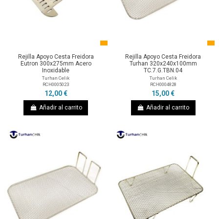
Rejilla Apoyo Cesta Freidora
Rejilla Apoyo Cesta Freidora
Eutron 300x275mm Acero
Turhan 320x240x100mm
Inoxidable
TC.7.G.TBN.04
Turhan Celik
Turhan Celik
RCH0005023
RCH0004828
12,00 €
15,00 €
Añadir al carrito
Añadir al carrito