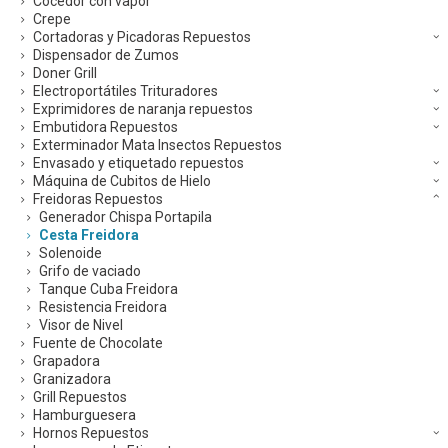
Cocedor con vapor
Crepe
Cortadoras y Picadoras Repuestos
Dispensador de Zumos
Doner Grill
Electroportátiles Trituradores
Exprimidores de naranja repuestos
Embutidora Repuestos
Exterminador Mata Insectos Repuestos
Envasado y etiquetado repuestos
Máquina de Cubitos de Hielo
Freidoras Repuestos
Generador Chispa Portapila
Cesta Freidora
Solenoide
Grifo de vaciado
Tanque Cuba Freidora
Resistencia Freidora
Visor de Nivel
Fuente de Chocolate
Grapadora
Granizadora
Grill Repuestos
Hamburguesera
Hornos Repuestos