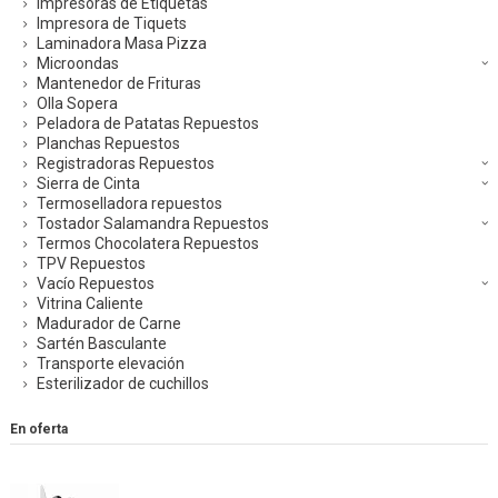
Impresoras de Etiquetas
Impresora de Tiquets
Laminadora Masa Pizza
Microondas
Mantenedor de Frituras
Olla Sopera
Peladora de Patatas Repuestos
Planchas Repuestos
Registradoras Repuestos
Sierra de Cinta
Termoselladora repuestos
Tostador Salamandra Repuestos
Termos Chocolatera Repuestos
TPV Repuestos
Vacío Repuestos
Vitrina Caliente
Madurador de Carne
Sartén Basculante
Transporte elevación
Esterilizador de cuchillos
En oferta