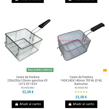
Bajo pedido a fábrica
Cesta de freidora
Cesta de freidora
230x250x120mm ganchos EF-
190X240X140mm TEF-8L EF-8L
161V EF-162V
Bartscher
RCH0003583
RCH0000784
32,00 €
32,00 €
Añadir al carrito
Añadir al carrito