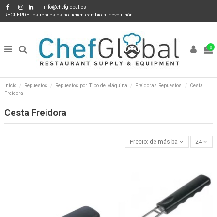
info@chefglobal.es
RECUERDE: los repuestos no tienen cambio ni devolución
0
Inicio
Repuestos
Repuestos por Tipo de Máquina
Freidoras Repuestos
Cesta
Freidora
Cesta Freidora
Precio: de más bajo a más alto
24