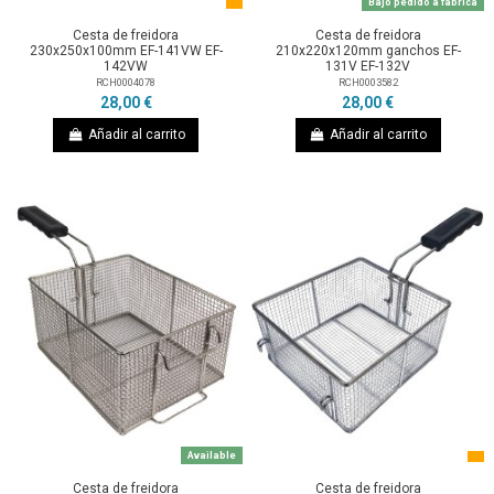
Bajo pedido a fábrica
Cesta de freidora
Cesta de freidora
230x250x100mm EF-141VW EF-
210x220x120mm ganchos EF-
142VW
131V EF-132V
RCH0004078
RCH0003582
28,00 €
28,00 €
Añadir al carrito
Añadir al carrito
Available
Cesta de freidora
Cesta de freidora