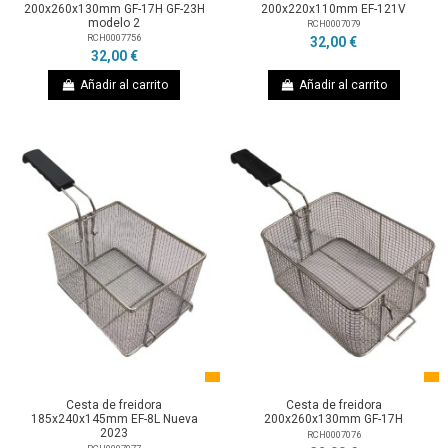
200x260x130mm GF-17H GF-23H
200x220x110mm EF-121V
modelo 2
RCH0007079
RCH0007756
32,00 €
32,00 €
Añadir al carrito
Añadir al carrito
Cesta de freidora
Cesta de freidora
185x240x145mm EF-8L Nueva
200x260x130mm GF-17H
2023
RCH0007076