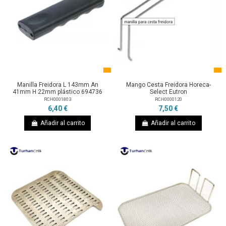
Manilla Freidora L 143mm An
Mango Cesta Freidora Horeca-
41mm H 22mm plástico 694736
Select Eutron
RCH0001803
RCH0000120
6,40 €
7,50 €
Añadir al carrito
Añadir al carrito