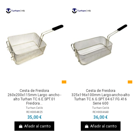
Cesta de Freidora
Cesta de Freidora
260x200x115mm Largo -ancho -
325x196x100mm Largo-ancho-alto
alto Turhan TC.6.E.SPT.01
Turhan TC.6.G.SPT.04 67.FG.416
Freidora...
Serie 600
Turhan Celik
Turhan Celik
RCH0004825
RCH0004640
35,00 €
36,00 €
Añadir al carrito
Añadir al carrito