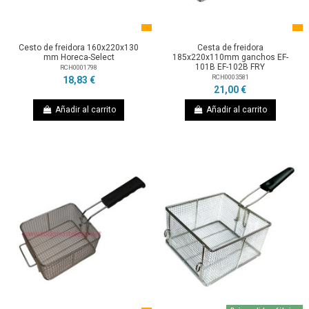
Cesto de freidora 160x220x130
Cesta de freidora
mm Horeca-Select
185x220x110mm ganchos EF-
101B EF-102B FRY
RCH0001798
RCH0003581
18,83 €
21,00 €
Añadir al carrito
Añadir al carrito