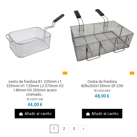
cesto de freidora B1 225mm L1
Cesta de freidora
320mm H1 120mm L2 570mm H2
428x260x130mm GF-23H
140mm H3 250mm acero
RCH0005484
cromado...
48,00 €
RCH0001658
44,00 €
Añadir al carrito
Añadir al carrito
1
2
3