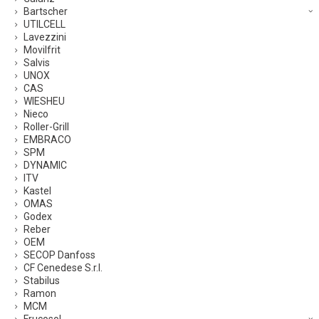
Bartscher
UTILCELL
Lavezzini
Movilfrit
Salvis
UNOX
CAS
WIESHEU
Nieco
Roller-Grill
EMBRACO
SPM
DYNAMIC
ITV
Kastel
OMAS
Godex
Reber
OEM
SECOP Danfoss
CF Cenedese S.r.l.
Stabilus
Ramon
MCM