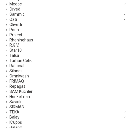
Medoc
Orved
Sammic
Ozti
Olivetti
Piron
Project
Rheninghaus
R.G.V.
Star10
Talsa
Turhan Celik
Rational
Silanos
Omniwash
FRIMAQ
Repagas
SAM Kuchler
Henkelman
Savioli
SIRMAN
TEKA
Balay
Krupps
Galanz