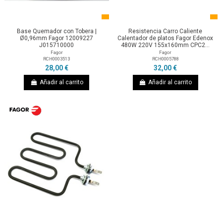
Base Quemador con Tobera |
Resistencia Carro Caliente
Ø0,96mm Fagor 12009227
Calentador de platos Fagor Edenox
J015710000
480W 220V 155x160mm CPC2...
Fagor
Fagor
RCH0003513
RCH0005788
28,00 €
32,00 €
Añadir al carrito
Añadir al carrito