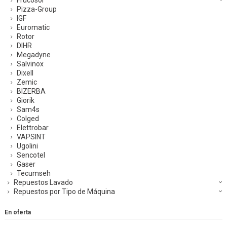
Frucosol
Pizza-Group
IGF
Euromatic
Rotor
DIHR
Megadyne
Salvinox
Dixell
Zemic
BIZERBA
Giorik
Sam4s
Colged
Elettrobar
VAPSINT
Ugolini
Sencotel
Gaser
Tecumseh
Repuestos Lavado
Repuestos por Tipo de Máquina
En oferta