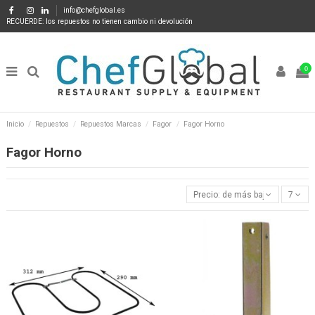
info@chefglobal.es
RECUERDE: los repuestos no tienen cambio ni devolución
0
Inicio
Repuestos
Repuestos Marcas
Fagor
Fagor Horno
Fagor Horno
Precio: de más bajo a más alto
7