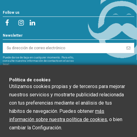
Follow us
Newsletter
Puede darse de baja en cualquier momento. Para ello,
consulte nuestra información de contacto en el aviso
legal.
NextGeneration
Política de cookies
Utilizamos cookies propias y de terceros para mejorar
nuestros servicios y mostrarte publicidad relacionada
con tus preferencias mediante el análisis de tus
CHEF GLOBAL 2014 SOCIEDAD LIMITADA ha recibido una ayuda de la Unión
hábitos de navegación. Puedes obtener
más
Europea con cargo al Fondo NextGenerationEU, en el marco del Plan de
información sobre nuestra política de cookies
, o bien
Recuperación, Trasformación y Resiliencia, para INSTALACIÓN SOLAR
FOTOVOLTAICA dentro del programa de incentivos ligados al autoconsumo y
cambiar la Configuración.
almacenamiento, con fuentes de Energía renovable, así como la
implantación de sistemas térmicos renovables en el sector residencial del