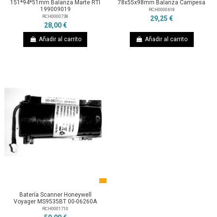
151*94*51mm Balanza Marte RTI
78x55x98mm Balanza Campesa
199009019
RCH0000618
RCH0000738
29,25 €
28,00 €
Añadir al carrito
Añadir al carrito
Batería Scanner Honeywell
Voyager MS9535BT 00-06260A
RCH0001710