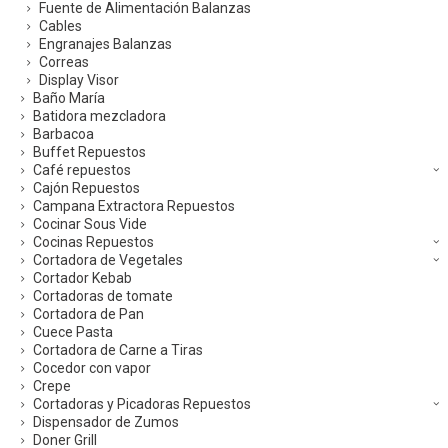
Fuente de Alimentación Balanzas
Cables
Engranajes Balanzas
Correas
Display Visor
Baño María
Batidora mezcladora
Barbacoa
Buffet Repuestos
Café repuestos
Cajón Repuestos
Campana Extractora Repuestos
Cocinar Sous Vide
Cocinas Repuestos
Cortadora de Vegetales
Cortador Kebab
Cortadoras de tomate
Cortadora de Pan
Cuece Pasta
Cortadora de Carne a Tiras
Cocedor con vapor
Crepe
Cortadoras y Picadoras Repuestos
Dispensador de Zumos
Doner Grill