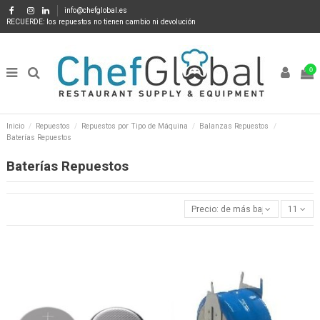
info@chefglobal.es
RECUERDE: los repuestos no tienen cambio ni devolución
0
Inicio
Repuestos
Repuestos por Tipo de Máquina
Balanzas Repuestos
Baterías Repuestos
Baterías Repuestos
Precio: de más bajo a más alto
11