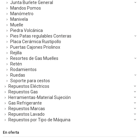
Junta Burlete General
Mandos Pomos
Manómetro
Manivela
Muelle
Piedra Volcánica
Pies Patas regulables Conteras
Placa Cerámica Rustipollo
Puertas Cajones Priolinox
Rejilla
Resortes de Gas Muelles
Retén
Rodamientos
Ruedas
Soporte para cestos
Repuestos Eléctricos
Repuestos Gas
Herramientas-Material Sujeción
Gas Refrigerante
Repuestos Marcas
Repuestos Lavado
Repuestos por Tipo de Máquina
En oferta