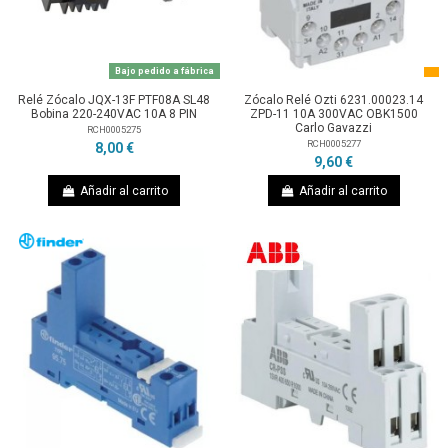
Bajo pedido a fábrica
Relé Zócalo JQX-13F PTF08A SL48
Zócalo Relé Ozti 6231.00023.14
Bobina 220-240VAC 10A 8 PIN
ZPD-11 10A 300VAC OBK1500
Carlo Gavazzi
RCH0005275
RCH0005277
8,00 €
9,60 €
Añadir al carrito
Añadir al carrito