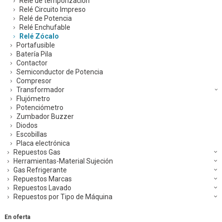
Relé de temporización
Relé Circuito Impreso
Relé de Potencia
Relé Enchufable
Relé Zócalo
Portafusible
Batería Pila
Contactor
Semiconductor de Potencia
Compresor
Transformador
Flujómetro
Potenciómetro
Zumbador Buzzer
Diodos
Escobillas
Placa electrónica
Repuestos Gas
Herramientas-Material Sujeción
Gas Refrigerante
Repuestos Marcas
Repuestos Lavado
Repuestos por Tipo de Máquina
En oferta