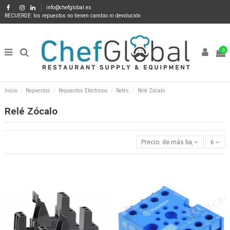
info@chefglobal.es
RECUERDE: los repuestos no tienen cambio ni devolución
0
Inicio
Repuestos
Repuestos Eléctricos
Relés
Relé Zócalo
Relé Zócalo
Precio: de más bajo a más alto
6