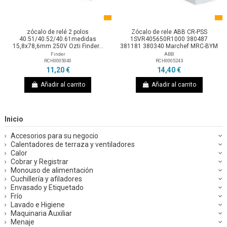
zócalo de relé 2 polos
Zócalo de rele ABB CR-PSS
40.51/40.52/40.61medidas
1SVR405650R1000 380487
15,8x78,6mm 250V Ozti Finder...
381181 380340 Marchef MRC-BYM
Finder
ABB
RCH0005040
RCH0005243
11,20 €
14,40 €
Añadir al carrito
Añadir al carrito
Inicio
Accesorios para su negocio
Calentadores de terraza y ventiladores
Calor
Cobrar y Registrar
Monouso de alimentación
Cuchillería y afiladores
Envasado y Etiquetado
Frío
Lavado e Higiene
Maquinaria Auxiliar
Menaje