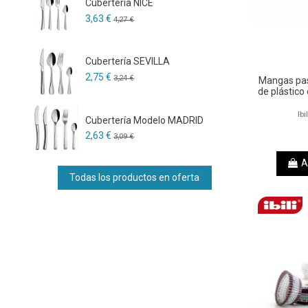
Cubertería NICE
3,63 €
4,27 €
Cubertería SEVILLA
2,75 €
3,24 €
Mangas pas
de plástico
Ibi
Cubertería Modelo MADRID
2,63 €
3,09 €
A
Todas los productos en oferta