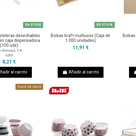
EN STOCK
EN STOCK
teleras desechables
Bolsas kraft multiusos (Caja de
Bolsas 
 en caja dispensadora
1.000 unidades)
(100 uds)
11,91 €
li Mensaje, S.A.
6283
8,21 €
ñadir al carrito
Añadir al carrito
Fuera de stock