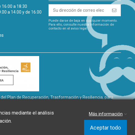
e 16.00 a 18.30
9.00 a 14.00 y de 16.00
Puede darse de baja en cualquier momento.
Para ello, consulte nuestra información de
contacto en el aviso legal.
es
l Plan de Recuperación, Trasformación y Resiliencia, para
gía renovable, así como la implantación de sistemas
de Andalucía, a través de la Agencia Andaluza de la Energía.”
ncias mediante el análisis
Más información
ación.
Aceptar todo