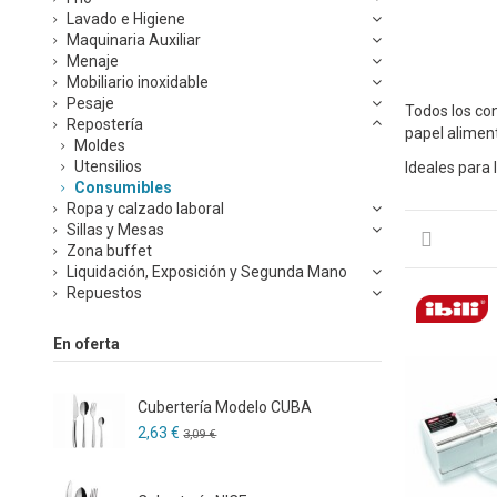
Lavado e Higiene
Maquinaria Auxiliar
Menaje
Mobiliario inoxidable
Pesaje
Todos los co
Repostería
papel aliment
Moldes
Utensilios
Ideales para 
Consumibles
Ropa y calzado laboral
Sillas y Mesas
Zona buffet
Liquidación, Exposición y Segunda Mano
Repuestos
En oferta
Cubertería Modelo CUBA
2,63 €
3,09 €