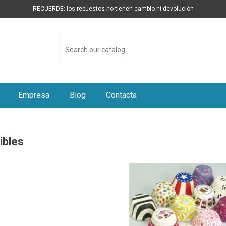
RECUERDE: los repuestos no tienen cambio ni devolución
Empresa
Blog
Contacta
bles