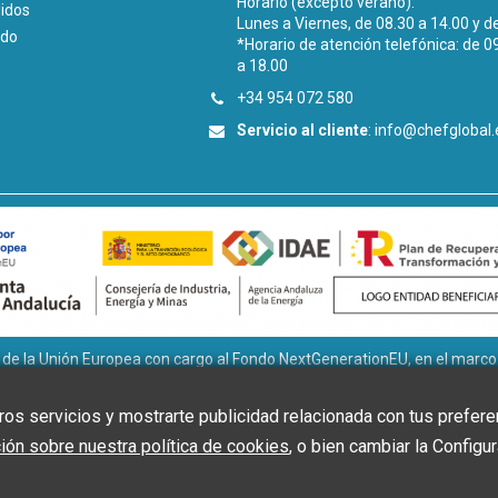
Horario (excepto verano):
didos
Lunes a Viernes, de 08.30 a 14.00 y d
ido
*Horario de atención telefónica: de 0
a 18.00
+34 954 072 580
Servicio al cliente
:
info@chefglobal.
la Unión Europea con cargo al Fondo NextGenerationEU, en el marco de
tivos ligados al autoconsumo y almacenamiento, con fuentes de Ener
 la Transición Ecológica y el Reto Demográfico, gestionado por la Junta 
os servicios y mostrarte publicidad relacionada con tus prefere
ón sobre nuestra política de cookies
, o bien cambiar la Configur