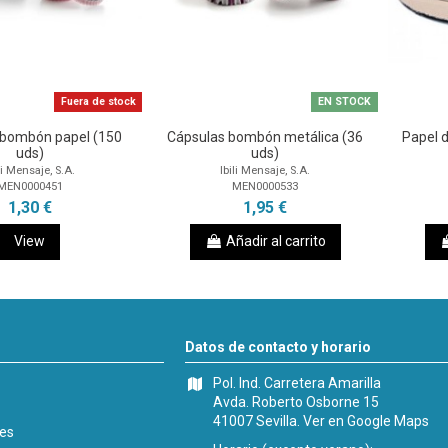
Fuera de stock
EN STOCK
 bombón papel (150
Cápsulas bombón metálica (36
Papel 
uds)
uds)
li Mensaje, S.A.
Ibili Mensaje, S.A.
MEN0000451
MEN0000533
1,30 €
1,95 €
View
Añadir al carrito
Datos de contacto y horario
Pol. Ind. Carretera Amarilla
Avda. Roberto Osborne 15
41007 Sevilla.
Ver en Google Maps
les