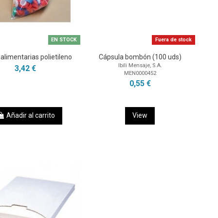
EN STOCK
Fuera de stock
alimentarias polietileno
Cápsula bombón (100 uds)
Ibili Mensaje, S.A.
3,42 €
MEN0000452
0,55 €
Añadir al carrito
View