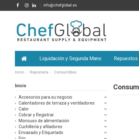
info@chefglobal.es
Liquidación y Segunda Mano
Repuestos
Inicio
Repostería
Consumibles
Inicio
Consumi
Accesorios para su negocio
Calentadores de terraza y ventiladores
Calor
Cobrar y Registrar
Monouso de alimentación
Cuchillería y afiladores
Envasado y Etiquetado
Frío