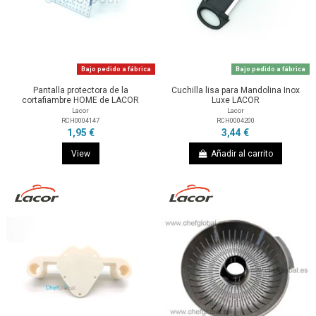
Bajo pedido a fábrica
Bajo pedido a fábrica
Pantalla protectora de la
Cuchilla lisa para Mandolina Inox
cortafiambre HOME de LACOR
Luxe LACOR
Lacor
Lacor
RCH0004147
RCH0004200
1,95 €
3,44 €
View
Añadir al carrito