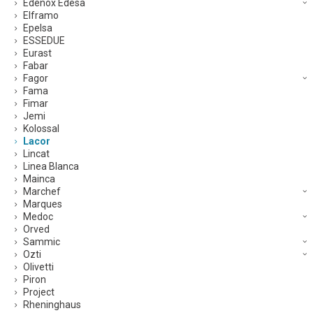
Edenox Edesa
Elframo
Epelsa
ESSEDUE
Eurast
Fabar
Fagor
Fama
Fimar
Jemi
Kolossal
Lacor
Lincat
Linea Blanca
Mainca
Marchef
Marques
Medoc
Orved
Sammic
Ozti
Olivetti
Piron
Project
Rheninghaus