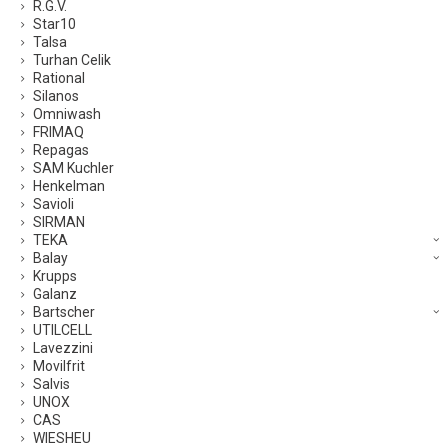
R.G.V.
Star10
Talsa
Turhan Celik
Rational
Silanos
Omniwash
FRIMAQ
Repagas
SAM Kuchler
Henkelman
Savioli
SIRMAN
TEKA
Balay
Krupps
Galanz
Bartscher
UTILCELL
Lavezzini
Movilfrit
Salvis
UNOX
CAS
WIESHEU