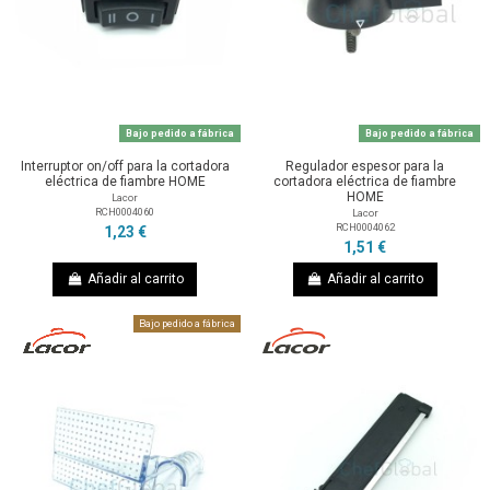
Bajo pedido a fábrica
Bajo pedido a fábrica
Interruptor on/off para la cortadora
Regulador espesor para la
eléctrica de fiambre HOME
cortadora eléctrica de fiambre
HOME
Lacor
RCH0004060
Lacor
RCH0004062
1,23 €
1,51 €
Añadir al carrito
Añadir al carrito
Bajo pedido a fábrica