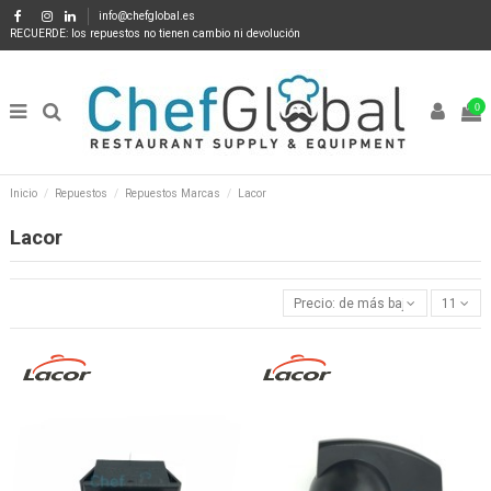
info@chefglobal.es
RECUERDE: los repuestos no tienen cambio ni devolución
0
Inicio
Repuestos
Repuestos Marcas
Lacor
Lacor
Precio: de más bajo a más alto
11