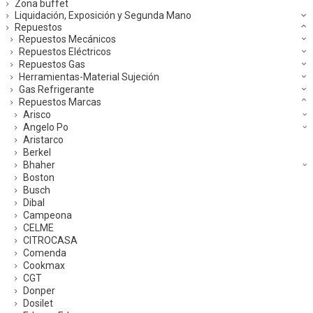
Zona buffet
Liquidación, Exposición y Segunda Mano
Repuestos
Repuestos Mecánicos
Repuestos Eléctricos
Repuestos Gas
Herramientas-Material Sujeción
Gas Refrigerante
Repuestos Marcas
Arisco
Angelo Po
Aristarco
Berkel
Bhaher
Boston
Busch
Dibal
Campeona
CELME
CITROCASA
Comenda
Cookmax
CGT
Donper
Dosilet