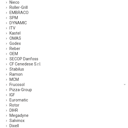
Nieco
Roller-Grill
EMBRACO
SPM
DYNAMIC
ITV
Kastel
OMAS
Godex
Reber
OEM
SECOP Danfoss
CF Cenedese S.r.l.
Stabilus
Ramon
MCM
Frucosol
Pizza-Group
IGF
Euromatic
Rotor
DIHR
Megadyne
Salvinox
Dixell