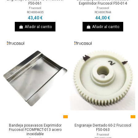
F50-061
Exprimidor Frucosol F50-014
Frucosol
Frucosol
RCH0004435
RCH0007844
43,40 €
44,00 €
Añadir al carrito
Añadir al carrito
Bandeja posavasos Exprimidor
Engranaje Dentado 60-2 Frucosol
Frucosol FCOMPACT-013 acero
F50-063
inoxidable
Frucosol