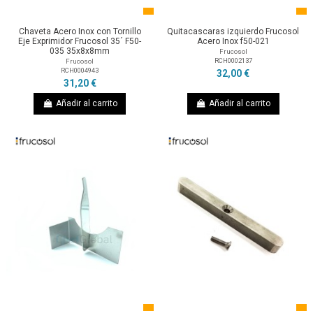
Chaveta Acero Inox con Tornillo
Quitacascaras izquierdo Frucosol
Eje Exprimidor Frucosol 35´ F50-
Acero Inox f50-021
035 35x8x8mm
Frucosol
RCH0002137
Frucosol
RCH0004943
32,00 €
31,20 €
Añadir al carrito
Añadir al carrito