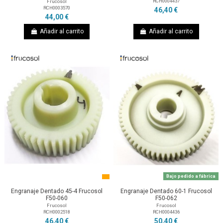
RCH0004437
Frucosol
RCH0003570
46,40 €
44,00 €
Añadir al carrito
Añadir al carrito
Bajo pedido a fábrica
Engranaje Dentado 45-4 Frucosol
Engranaje Dentado 60-1 Frucosol
F50-060
F50-062
Frucosol
Frucosol
RCH0002518
RCH0004436
46,40 €
50,40 €