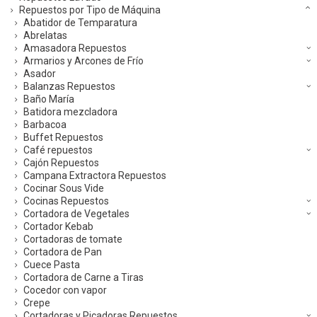
Repuestos por Tipo de Máquina
Abatidor de Temparatura
Abrelatas
Amasadora Repuestos
Armarios y Arcones de Frío
Asador
Balanzas Repuestos
Baño María
Batidora mezcladora
Barbacoa
Buffet Repuestos
Café repuestos
Cajón Repuestos
Campana Extractora Repuestos
Cocinar Sous Vide
Cocinas Repuestos
Cortadora de Vegetales
Cortador Kebab
Cortadoras de tomate
Cortadora de Pan
Cuece Pasta
Cortadora de Carne a Tiras
Cocedor con vapor
Crepe
Cortadoras y Picadoras Repuestos