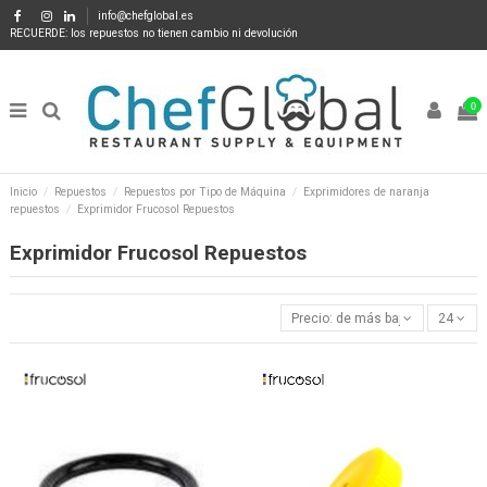
info@chefglobal.es
RECUERDE: los repuestos no tienen cambio ni devolución
0
Inicio
Repuestos
Repuestos por Tipo de Máquina
Exprimidores de naranja
repuestos
Exprimidor Frucosol Repuestos
Exprimidor Frucosol Repuestos
Precio: de más bajo a más alto
24