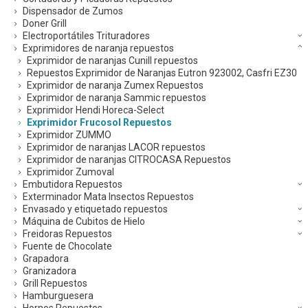
Dispensador de Zumos
Doner Grill
Electroportátiles Trituradores
Exprimidores de naranja repuestos
Exprimidor de naranjas Cunill repuestos
Repuestos Exprimidor de Naranjas Eutron 923002, Casfri EZ30
Exprimidor de naranja Zumex Repuestos
Exprimidor de naranja Sammic repuestos
Exprimidor Hendi Horeca-Select
Exprimidor Frucosol Repuestos
Exprimidor ZUMMO
Exprimidor de naranjas LACOR repuestos
Exprimidor de naranjas CITROCASA Repuestos
Exprimidor Zumoval
Embutidora Repuestos
Exterminador Mata Insectos Repuestos
Envasado y etiquetado repuestos
Máquina de Cubitos de Hielo
Freidoras Repuestos
Fuente de Chocolate
Grapadora
Granizadora
Grill Repuestos
Hamburguesera
Hornos Repuestos