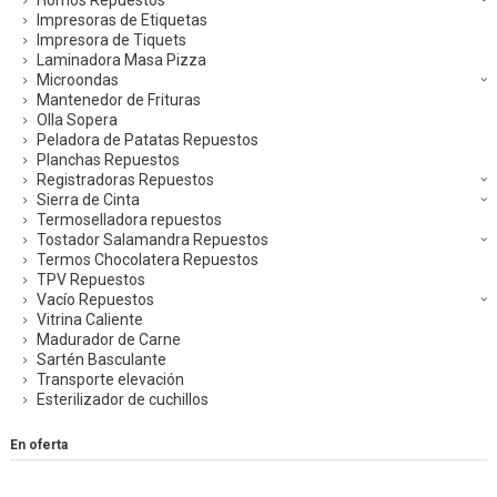
Impresoras de Etiquetas
Impresora de Tiquets
Laminadora Masa Pizza
Microondas
Mantenedor de Frituras
Olla Sopera
Peladora de Patatas Repuestos
Planchas Repuestos
Registradoras Repuestos
Sierra de Cinta
Termoselladora repuestos
Tostador Salamandra Repuestos
Termos Chocolatera Repuestos
TPV Repuestos
Vacío Repuestos
Vitrina Caliente
Madurador de Carne
Sartén Basculante
Transporte elevación
Esterilizador de cuchillos
En oferta