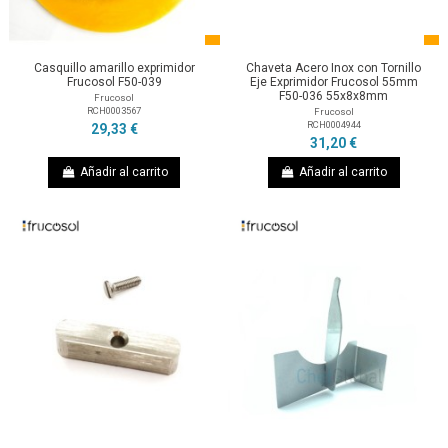
Casquillo amarillo exprimidor
Chaveta Acero Inox con Tornillo
Frucosol F50-039
Eje Exprimidor Frucosol 55mm
F50-036 55x8x8mm
Frucosol
RCH0003567
Frucosol
RCH0004944
29,33 €
31,20 €
Añadir al carrito
Añadir al carrito