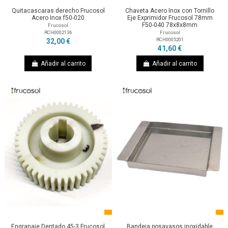
Quitacascaras derecho Frucosol
Chaveta Acero Inox con Tornillo
Acero Inox f50-020
Eje Exprimidor Frucosol 78mm
F50-040 78x8x8mm
Frucosol
RCH0002136
Frucosol
RCH0005201
32,00 €
41,60 €
Añadir al carrito
Añadir al carrito
Engranaje Dentado 45-3 Frucosol
Bandeja posavasos inoxidable