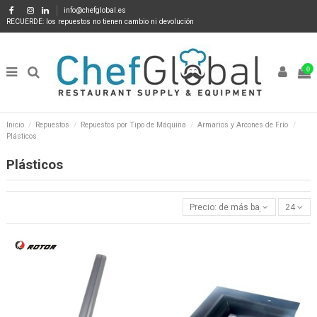
info@chefglobal.es
RECUERDE: los repuestos no tienen cambio ni devolución
0
Inicio
Repuestos
Repuestos por Tipo de Máquina
Armarios y Arcones de Frío
Plásticos
Plásticos
Precio: de más bajo a más alto
24