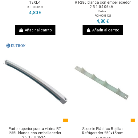
18XL-1
RT-280 blanca con embellecedor
2.5.1.04.064A...
RCH0008561
Eutron
4,80 €
RCH0008421
4,80 €
Añadir al carrito
Añadir al carrito
Parte superior puerta vitrina RT-
Soporte Plástico Rejillas
235L blanca con embellecedor
Refrigerador 250x15mm
2.5.1.04.063A...
RCH0004130