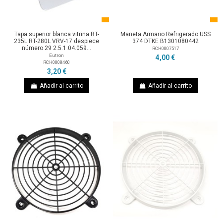
Tapa superior blanca vitrina RT-
Maneta Armario Refrigerado USS
235L RT-280L VRV-17 despiece
374 DTKE B1301080442
número 29 2.5.1.04.059...
RCH0007517
Eutron
4,00 €
RCH0008460
3,20 €
Añadir al carrito
Añadir al carrito