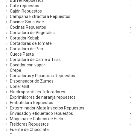
Buffet Repuestos
Café repuestos
Cajón Repuestos
Campana Extractora Repuestos
Cocinar Sous Vide
Cocinas Repuestos
Cortadora de Vegetales
Cortador Kebab
Cortadoras de tomate
Cortadora de Pan
Cuece Pasta
Cortadora de Carne a Tiras
Cocedor con vapor
Crepe
Cortadoras y Picadoras Repuestos
Dispensador de Zumos
Doner Grill
Electroportátiles Trituradores
Exprimidores de naranja repuestos
Embutidora Repuestos
Exterminador Mata Insectos Repuestos
Envasado y etiquetado repuestos
Máquina de Cubitos de Hielo
Freidoras Repuestos
Fuente de Chocolate