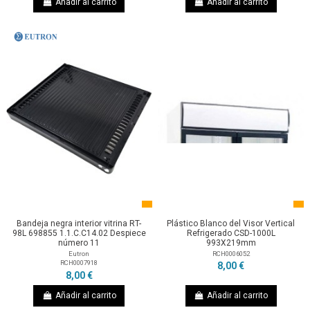
Añadir al carrito
Añadir al carrito
Bandeja negra interior vitrina RT-
Plástico Blanco del Visor Vertical
98L 698855 1.1.C.C14.02 Despiece
Refrigerado CSD-1000L
número 11
993X219mm
Eutron
RCH0006052
RCH0007918
8,00 €
8,00 €
Añadir al carrito
Añadir al carrito