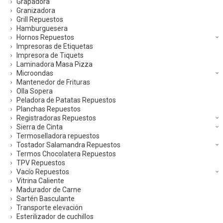
Grapadora
Granizadora
Grill Repuestos
Hamburguesera
Hornos Repuestos
Impresoras de Etiquetas
Impresora de Tiquets
Laminadora Masa Pizza
Microondas
Mantenedor de Frituras
Olla Sopera
Peladora de Patatas Repuestos
Planchas Repuestos
Registradoras Repuestos
Sierra de Cinta
Termoselladora repuestos
Tostador Salamandra Repuestos
Termos Chocolatera Repuestos
TPV Repuestos
Vacío Repuestos
Vitrina Caliente
Madurador de Carne
Sartén Basculante
Transporte elevación
Esterilizador de cuchillos