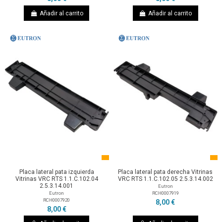
Añadir al carrito
Añadir al carrito
Placa lateral pata izquierda
Placa lateral pata derecha Vitrinas
Vitrinas VRC RTS 1.1.C.102.04
VRC RTS 1.1.C.102.05 2.5.3.14.002
2.5.3.14.001
Eutron
RCH0007919
Eutron
RCH0007920
8,00 €
8,00 €