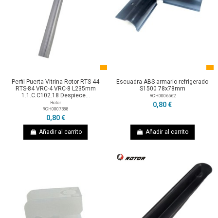
Perfil Puerta Vitrina Rotor RTS-44
Escuadra ABS armario refrigerado
RTS-84 VRC-4 VRC-8 L235mm
S1500 78x78mm
1.1.C.C102.18 Despiece...
RCH0006562
Rotor
0,80 €
RCH0007388
0,80 €
Añadir al carrito
Añadir al carrito