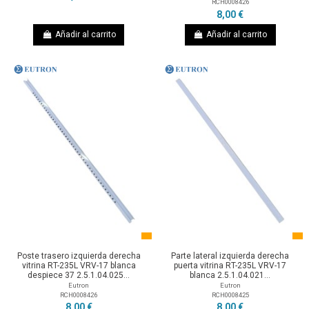
RCH0008426
8,00 €
Añadir al carrito
Añadir al carrito
Poste trasero izquierda derecha
Parte lateral izquierda derecha
vitrina RT-235L VRV-17 blanca
puerta vitrina RT-235L VRV-17
despiece 37 2.5.1.04.025...
blanca 2.5.1.04.021...
Eutron
Eutron
RCH0008426
RCH0008425
8,00 €
8,00 €