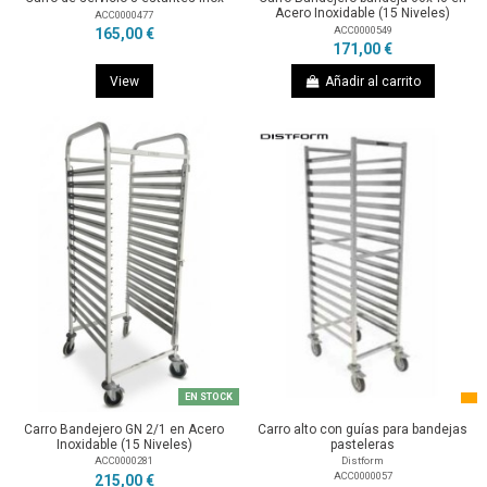
Acero Inoxidable (15 Niveles)
ACC0000477
ACC0000549
165,00 €
171,00 €
View
Añadir al carrito
EN STOCK
Carro Bandejero GN 2/1 en Acero
Carro alto con guías para bandejas
Inoxidable (15 Niveles)
pasteleras
ACC0000281
Distform
ACC0000057
215,00 €