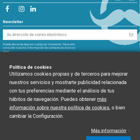
Newsletter
Puede darse de baja en cualquier momento. Para ello,
consulte nuestra información de contacto en el aviso
legal.
NextGeneration
Política de cookies
Utilizamos cookies propias y de terceros para mejorar
nuestros servicios y mostrarte publicidad relacionada
con tus preferencias mediante el análisis de tus
CHEF GLOBAL 2014 SOCIEDAD LIMITADA ha recibido una ayuda de la Unión
hábitos de navegación. Puedes obtener
más
Europea con cargo al Fondo NextGenerationEU, en el marco del Plan de
información sobre nuestra política de cookies
, o bien
Recuperación, Trasformación y Resiliencia, para INSTALACIÓN SOLAR
FOTOVOLTAICA dentro del programa de incentivos ligados al autoconsumo y
cambiar la Configuración.
almacenamiento, con fuentes de Energía renovable, así como la
implantación de sistemas térmicos renovables en el sector residencial del
Ministerio para la Transición Ecológica y el Reto Demográfico, gestionado por
Más información
la Junta de Andalucía, a través de la Agencia Andaluza de la Energía.”