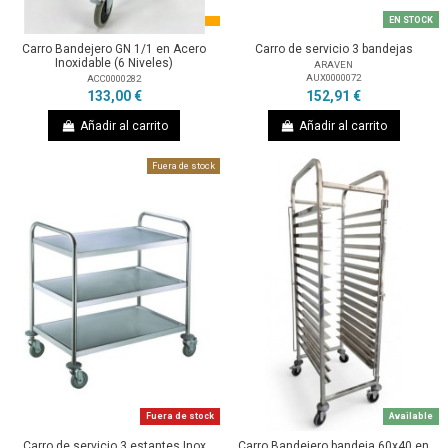
EN STOCK
Carro Bandejero GN 1/1 en Acero
Carro de servicio 3 bandejas
Inoxidable (6 Niveles)
ARAVEN
AUX0000072
ACC0000282
152,91 €
133,00 €
Añadir al carrito
Añadir al carrito
Fuera de stock
Fuera de stock
Available
Carro de servicio 3 estantes Inox
Carro Bandejero bandeja 60x40 en