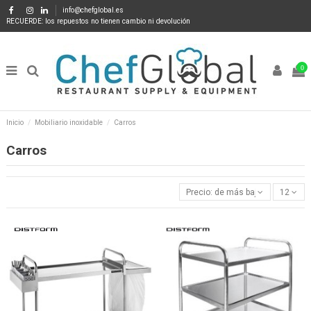
info@chefglobal.es
RECUERDE: los repuestos no tienen cambio ni devolución
0
Inicio
Mobiliario inoxidable
Carros
Carros
Precio: de más bajo a más alto
12