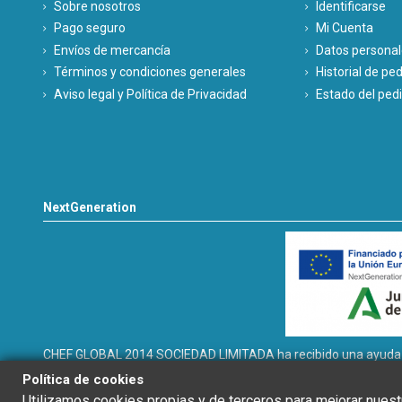
Sobre nosotros
Identificarse
Pago seguro
Mi Cuenta
Envíos de mercancía
Datos persona
Términos y condiciones generales
Historial de pe
Aviso legal y Política de Privacidad
Estado del ped
NextGeneration
CHEF GLOBAL 2014 SOCIEDAD LIMITADA ha recibido una ayuda de 
INSTALACIÓN SOLAR FOTOVOLTAICA dentro del programa de incen
Política de cookies
térmicos renovables en el sector residencial del Ministerio para
Utilizamos cookies propias y de terceros para mejorar nuestr