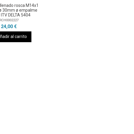
 llenado rosca M14x1
ø 30mm ø empalme
ITV DELTA 5404
RCH0002227
24,00 €
ñadir al carrito