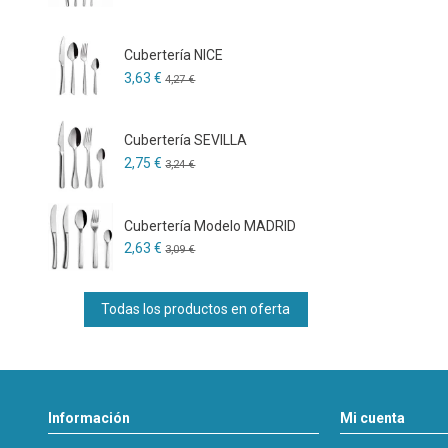
Cubertería NICE
3,63 €
4,27 €
Cubertería SEVILLA
2,75 €
3,24 €
Cubertería Modelo MADRID
2,63 €
3,09 €
Todas los productos en oferta
Información
Mi cuenta