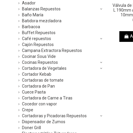
Asador
Válvula de
Balanzas Repuestos
L 190mm 
Baño María
10mm 
Batidora mezcladora
Barbacoa
Buffet Repuestos
A
Café repuestos
Cajón Repuestos
Campana Extractora Repuestos
Cocinar Sous Vide
Cocinas Repuestos
Cortadora de Vegetales
Cortador Kebab
Cortadoras de tomate
Cortadora de Pan
Cuece Pasta
Cortadora de Carne a Tiras
Cocedor con vapor
Crepe
Cortadoras y Picadoras Repuestos
Dispensador de Zumos
Doner Grill