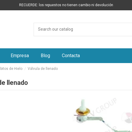
RECUERDE: los repuestos no tienen cambio ni devolución
Empresa
Blog
Contacta
itos de Hielo
Válvula de llenado
de llenado