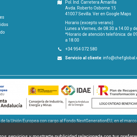
Pol. Ind. Carretera Amarilla
Avda. Roberto Osborne 15
41007 Sevilla.
Ver en Google Maps
les
Horario (excepto verano):
didos
Lunes a Viernes, de 08.30 a 14.00 y d
ido
*Horario de atención telefónica: de 0
a 18.00
+34 954 072 580
Servicio al cliente
:
info@chefglobal.
la Unión Europea con cargo al Fondo NextGenerationEU, en el marco de
tivos ligados al autoconsumo y almacenamiento, con fuentes de Ener
 la Transición Ecológica y el Reto Demográfico, gestionado por la Junta 
os servicios y mostrarte publicidad relacionada con tus prefere