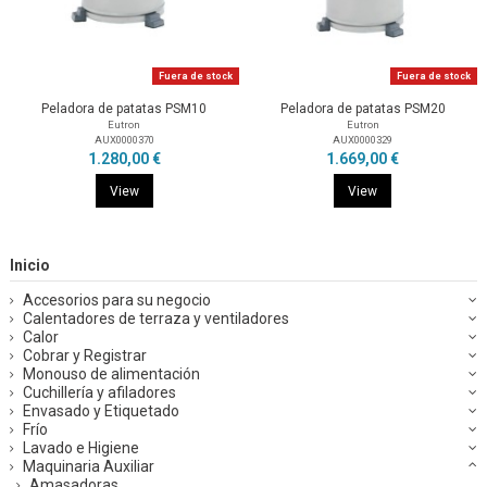
Fuera de stock
Fuera de stock
Peladora de patatas PSM10
Peladora de patatas PSM20
Eutron
Eutron
AUX0000370
AUX0000329
1.280,00 €
1.669,00 €
View
View
Inicio
Accesorios para su negocio
Calentadores de terraza y ventiladores
Calor
Cobrar y Registrar
Monouso de alimentación
Cuchillería y afiladores
Envasado y Etiquetado
Frío
Lavado e Higiene
Maquinaria Auxiliar
Amasadoras