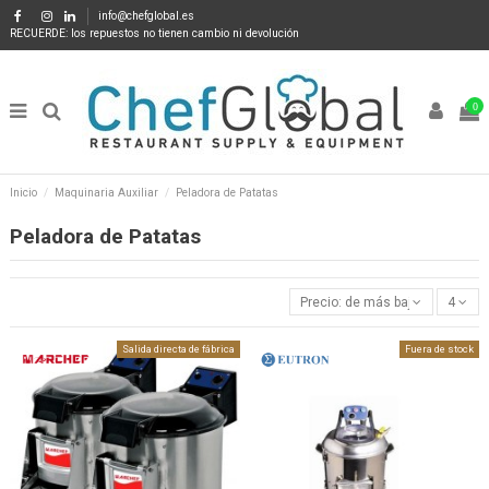
info@chefglobal.es
RECUERDE: los repuestos no tienen cambio ni devolución
0
Inicio
Maquinaria Auxiliar
Peladora de Patatas
Peladora de Patatas
Precio: de más bajo a más alto
4
Salida directa de fábrica
Fuera de stock