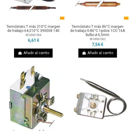
Termóstato T máx 210°C margen
Termóstato T máx 86°C margen
de trabajo 64-210°C 390008 140
de trabajo 0-86°C 1polos 1CO 16A
bulbo ø 6,5mm
RCH0001504
RCH0001502
6,61 €
7,56 €
Añadir al carrito
Añadir al carrito