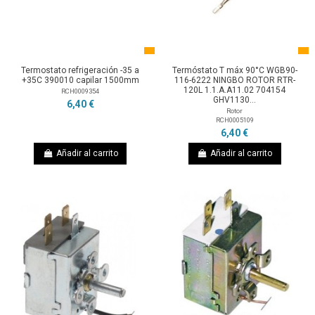
Termostato refrigeración -35 a
Termóstato T máx 90°C WGB90-
+35C 390010 capilar 1500mm
116-6222 NINGBO ROTOR RTR-
120L 1.1.A.A11.02 704154
RCH0009354
GHV1130...
6,40 €
Rotor
RCH0005109
6,40 €
Añadir al carrito
Añadir al carrito