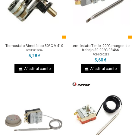
Termostato Bimetálico 80ºC V.410
termóstato T máx 90°C margen de
trabajo 30-90°C 98466
RCH0007996
RCH0005283
5,28 €
5,60 €
Añadir al carrito
Añadir al carrito