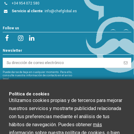
+34 954 072 580
Servicio al cliente
:
info@chefglobal.es
Follow us
Newsletter
Puede darse de baja en cualquier momento. Para ello,
consulte nuestra información de contacto en el aviso
legal.
NextGeneration
Política de cookies
Utilizamos cookies propias y de terceros para mejorar
nuestros servicios y mostrarte publicidad relacionada
con tus preferencias mediante el análisis de tus
CHEF GLOBAL 2014 SOCIEDAD LIMITADA ha recibido una ayuda de la Unión
hábitos de navegación. Puedes obtener
más
Europea con cargo al Fondo NextGenerationEU, en el marco del Plan de
información sobre nuestra política de cookies
, o bien
Recuperación, Trasformación y Resiliencia, para INSTALACIÓN SOLAR