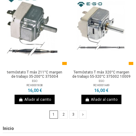
termóstato T máx 211°C margen
Termóstato T máx 320°C margen
de trabajo 35-200°C 375004
de trabajo 55-320°C 375002 10009
EGO
EGO
RCH0001838
RCH0001449
16,00 €
16,00 €
Añadir al carrito
Añadir al carrito
1
2
3
Inicio