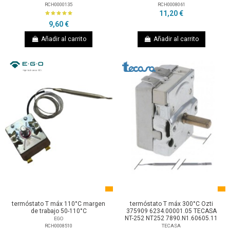
RCH0000135
RCH0008061
11,20 €
9,60 €
Añadir al carrito
Añadir al carrito
termóstato T máx 110°C margen
termóstato T máx 300°C Ozti
de trabajo 50-110°C
375909 6234.00001.05 TECASA
NT-252 NT252 7890.N1.60605.11
EGO
RCH0008510
TECASA