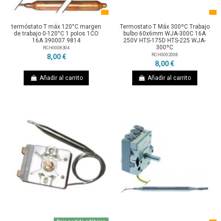
termóstato T máx 120°C margen
Termostato T Máx 300ºC Trabajo
de trabajo 0-120°C 1 polos 1CO
bulbo 60x6mm WJA-300C 16A
16A 390007 9814
250V HTS-175D HTS-225 WJA-
300ºC
RCH0008304
RCH0002008
8,00 €
8,00 €
Añadir al carrito
Añadir al carrito