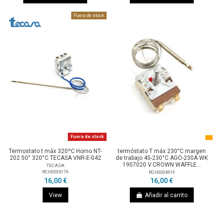
Fuera de stock
Fuera de stock
Termostato t máx 320ºC Horno NT-
termóstato T máx 230°C margen
202 50° 320°C TECASA VNR-E-042
de trabajo 45-230°C AGO-230A WK
1907020 V.CROWN WAFFLE...
TECASA
RCH0006176
RCH0004919
16,00 €
16,00 €
View
Añadir al carrito