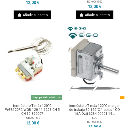
RCH0004550
12,00 €
12,00 €
Añadir al carrito
Añadir al carrito
Bajo pedido a fábrica
termóstato T máx 120°C
termóstato T máx 120°C margen
WGB120ºC WGB-120-11-6223 CH-5
de trabajo 30-120°C 1 polos 1CO
CH-10 390007
16A Ozti 6234.00001.19...
RCH0001503
EGO
RCH0005469
12,00 €
12,80 €