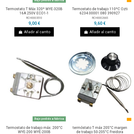
Bajo pedido a fábrica
Termostato T Máx 320º WYE-320B
Termostato de trabajo 110ºC Ozti
16A 250V ECO1-1
6234.00001.080 390927
RCH0003510
RCH0002665
9,00 €
9,60 €
Añadir al carrito
Añadir al carrito
Bajo pedido a fábrica
Termostato de trabajo máx. 200°C
termóstato T máx 205°C margen
WYE-200 WYE-200B
de trabajo 50-205°C Freidora