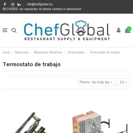
info@chefglobal.es
RECUERDE: los repuestos no tienen cambio ni devolución
0
Inicio
Repuestos
Repuestos Eléctricos
Termostatos
Termostato de trabajo
Termostato de trabajo
Precio: de más bajo a más alto
24