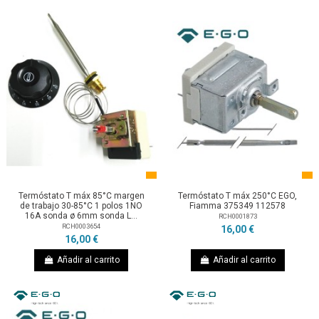
Termóstato T máx 85°C margen
Termóstato T máx 250°C EGO,
de trabajo 30-85°C 1 polos 1NO
Fiamma 375349 112578
16A sonda ø 6mm sonda L...
RCH0001873
RCH0003654
16,00 €
16,00 €
Añadir al carrito
Añadir al carrito