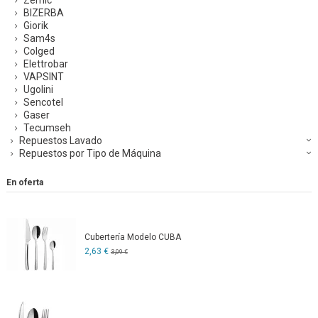
Zemic
BIZERBA
Giorik
Sam4s
Colged
Elettrobar
VAPSINT
Ugolini
Sencotel
Gaser
Tecumseh
Repuestos Lavado
Repuestos por Tipo de Máquina
En oferta
Cubertería Modelo CUBA
2,63 €
3,09 €