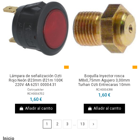
Lámpara de señalización Ozti
Boquilla Inyector rosca
Rojo Neón Ø23mm Ø21m 100K
M8x0,75mm Agujero 3,00mm
220V 4A 6251.00004.31
Turhan Ozti Entrecaras 10mm
Öztiryakiler
RCH0004398
RCH0004702
1,60 €
1,60 €
Añadir al carrito
Añadir al carrito
1
2
3
…
13
Inicio