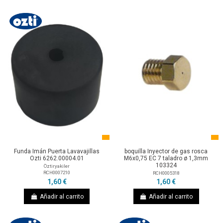
Funda Imán Puerta Lavavajillas
boquilla Inyector de gas rosca
Ozti 6262.00004.01
M6x0,75 EC 7 taladro ø 1,3mm
103324
Öztiryakiler
RCH0007210
RCH0005318
1,60 €
1,60 €
Añadir al carrito
Añadir al carrito