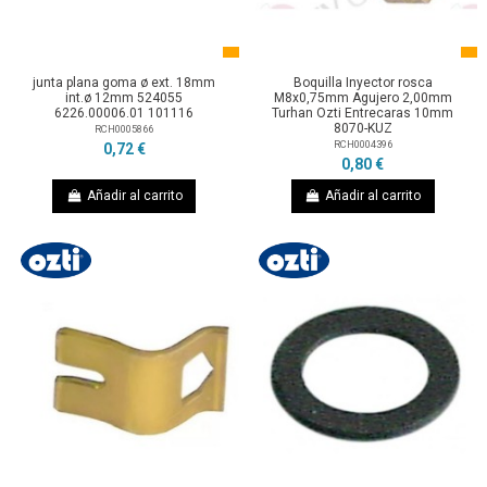
junta plana goma ø ext. 18mm
Boquilla Inyector rosca
int.ø 12mm 524055
M8x0,75mm Agujero 2,00mm
6226.00006.01 101116
Turhan Ozti Entrecaras 10mm
8070-KUZ
RCH0005866
RCH0004396
0,72 €
0,80 €
Añadir al carrito
Añadir al carrito