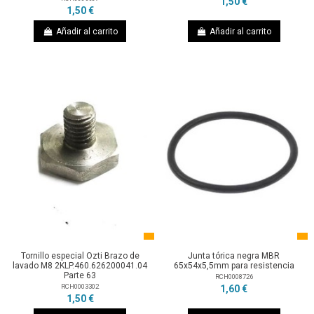
1,50 €
1,50 €
Añadir al carrito
Añadir al carrito
Tornillo especial Ozti Brazo de
Junta tórica negra MBR
lavado M8 2KLP.460.626200041.04
65x54x5,5mm para resistencia
Parte 63
RCH0008726
RCH0003302
1,60 €
1,50 €