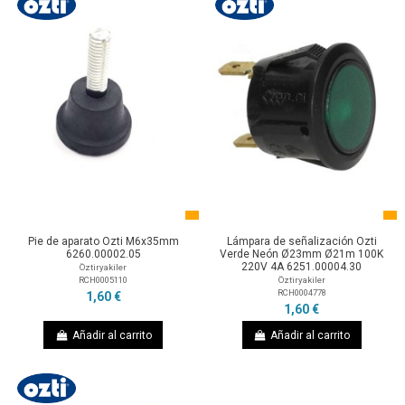
Pie de aparato Ozti M6x35mm
Lámpara de señalización Ozti
6260.00002.05
Verde Neón Ø23mm Ø21m 100K
220V 4A 6251.00004.30
Öztiryakiler
RCH0005110
Öztiryakiler
RCH0004778
1,60 €
1,60 €
Añadir al carrito
Añadir al carrito