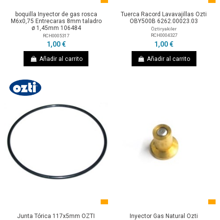
boquilla Inyector de gas rosca
Tuerca Racord Lavavajillas Ozti
M6x0,75 Entrecaras 8mm taladro
OBY500B 6262.00023.03
ø 1,45mm 106484
Öztiryakiler
RCH0004327
RCH0005317
1,00 €
1,00 €
Añadir al carrito
Añadir al carrito
Junta Tórica 117x5mm OZTI
Inyector Gas Natural Ozti