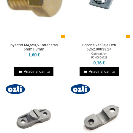
Inyector M4,5x0,5 Entrecaras
Soporte varillaje Ozti
6mm H8mm
6262.00033.24
Öztiryakiler
1,60 €
RCH0006723
0,16 €
Añadir al carrito
Añadir al carrito