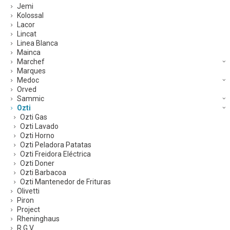
Jemi
Kolossal
Lacor
Lincat
Linea Blanca
Mainca
Marchef
Marques
Medoc
Orved
Sammic
Ozti
Ozti Gas
Ozti Lavado
Ozti Horno
Ozti Peladora Patatas
Ozti Freidora Eléctrica
Ozti Doner
Ozti Barbacoa
Ozti Mantenedor de Frituras
Olivetti
Piron
Project
Rheninghaus
R.G.V.