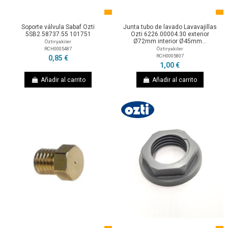
Soporte válvula Sabaf Ozti
Junta tubo de lavado Lavavajillas
5SB2.58737.55 101751
Ozti 6226.00004.30 exterior
Ø72mm interior Ø45mm...
Öztiryakiler
RCH0005487
Öztiryakiler
RCH0005807
0,85 €
1,00 €
Añadir al carrito
Añadir al carrito