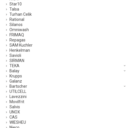
Star10
Talsa
Turhan Celik
Rational
Silanos
Omniwash
FRIMAQ
Repagas
SAM Kuchler
Henkelman
Savioli
SIRMAN
TEKA
Balay
Krupps
Galanz
Bartscher
UTILCELL
Lavezzini
Movilfrit
Salvis
UNOX
CAS
WIESHEU
Nieco