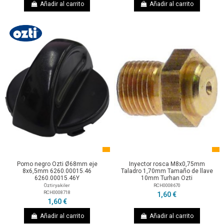
Añadir al carrito
Añadir al carrito
Pomo negro Ozti Ø68mm eje
Inyector rosca M8x0,75mm
8x6,5mm 6260.00015.46
Taladro 1,70mm Tamaño de llave
6260.00015.46Y
10mm Turhan Ozti
Öztiryakiler
RCH0008670
RCH0008718
1,60 €
1,60 €
Añadir al carrito
Añadir al carrito