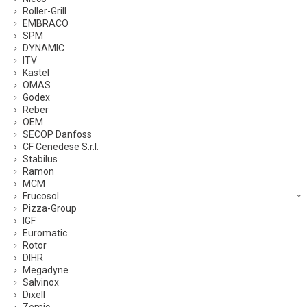
Roller-Grill
EMBRACO
SPM
DYNAMIC
ITV
Kastel
OMAS
Godex
Reber
OEM
SECOP Danfoss
CF Cenedese S.r.l.
Stabilus
Ramon
MCM
Frucosol
Pizza-Group
IGF
Euromatic
Rotor
DIHR
Megadyne
Salvinox
Dixell