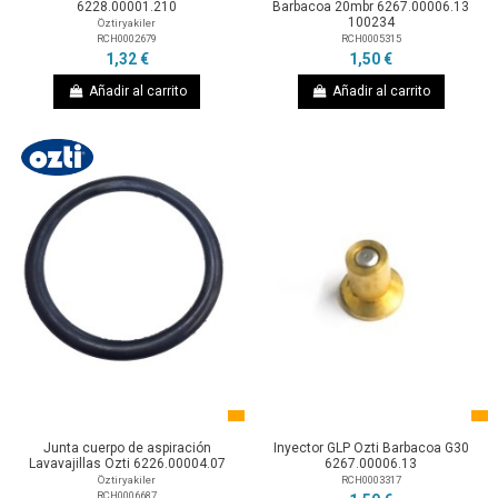
6228.00001.210
Barbacoa 20mbr 6267.00006.13
100234
Öztiryakiler
RCH0002679
RCH0005315
1,32 €
1,50 €
Añadir al carrito
Añadir al carrito
Junta cuerpo de aspiración
Inyector GLP Ozti Barbacoa G30
Lavavajillas Ozti 6226.00004.07
6267.00006.13
Öztiryakiler
RCH0003317
RCH0006687