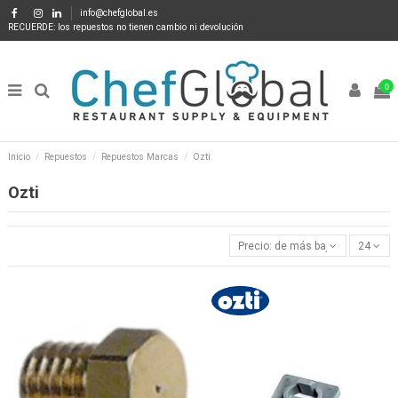
info@chefglobal.es
RECUERDE: los repuestos no tienen cambio ni devolución
0
Inicio
Repuestos
Repuestos Marcas
Ozti
Ozti
Precio: de más bajo a más alto
24