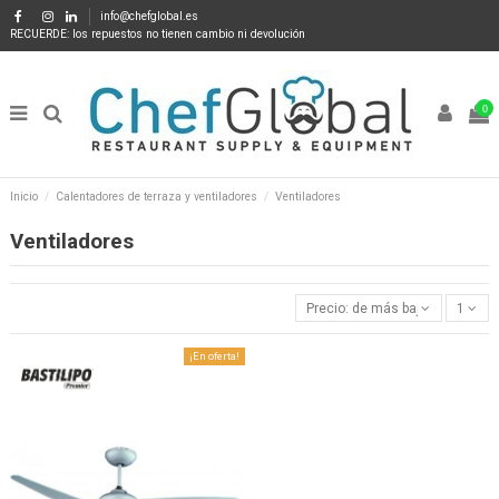
info@chefglobal.es
RECUERDE: los repuestos no tienen cambio ni devolución
0
Inicio
Calentadores de terraza y ventiladores
Ventiladores
Ventiladores
Precio: de más bajo a más alto
1
¡En oferta!