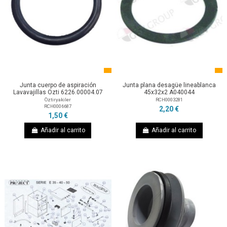
Junta cuerpo de aspiración
Junta plana desagüe lineablanca
Lavavajillas Ozti 6226.00004.07
45x32x2 A040044
Öztiryakiler
RCH0003281
RCH0006687
2,20 €
1,50 €
Añadir al carrito
Añadir al carrito