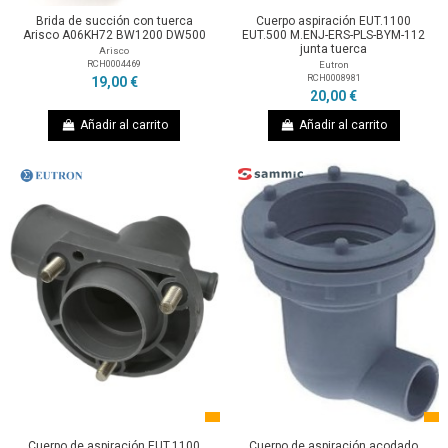
Brida de succión con tuerca
Cuerpo aspiración EUT.1100
Arisco A06KH72 BW1200 DW500
EUT.500 M.ENJ-ERS-PLS-BYM-112
junta tuerca
Arisco
RCH0004469
Eutron
RCH0008981
19,00 €
20,00 €
Añadir al carrito
Añadir al carrito
Cuerpo de aspiración EUT.1100
Cuerpo de aspiración acodado