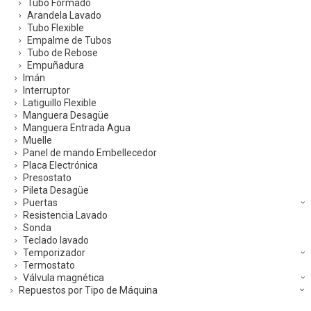
Tubo Formado
Arandela Lavado
Tubo Flexible
Empalme de Tubos
Tubo de Rebose
Empuñadura
Imán
Interruptor
Latiguillo Flexible
Manguera Desagüe
Manguera Entrada Agua
Muelle
Panel de mando Embellecedor
Placa Electrónica
Presostato
Pileta Desagüe
Puertas
Resistencia Lavado
Sonda
Teclado lavado
Temporizador
Termostato
Válvula magnética
Repuestos por Tipo de Máquina