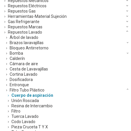
Repuestos Mecánicos
Repuestos Eléctricos
Repuestos Gas
Herramientas-Material Sujeción
Gas Refrigerante
Repuestos Marcas
Repuestos Lavado
Árbol de lavado
Brazos lavavajillas
Bloqueo Antirretorno
Bomba
Calderín
Cámara de aire
Cesta de Lavavajillas
Cortina Lavado
Dosificadora
Entronque
Filtro Tubo Plástico
Cuerpo de aspiración
Unión Roscada
Resina de Intercambio
Filtro
Tuerca Lavado
Codo Lavado
Pieza Cruceta T Y X