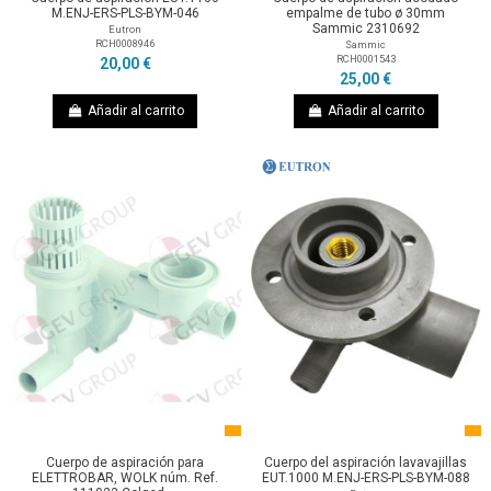
M.ENJ-ERS-PLS-BYM-046
empalme de tubo ø 30mm
Sammic 2310692
Eutron
RCH0008946
Sammic
RCH0001543
20,00 €
25,00 €
Añadir al carrito
Añadir al carrito
Cuerpo de aspiración para
Cuerpo del aspiración lavavajillas
ELETTROBAR, WOLK núm. Ref.
EUT.1000 M.ENJ-ERS-PLS-BYM-088