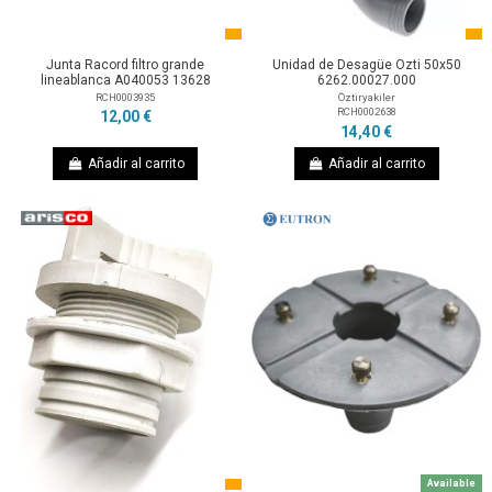
Junta Racord filtro grande
Unidad de Desagüe Ozti 50x50
lineablanca A040053 13628
6262.00027.000
RCH0003935
Öztiryakiler
RCH0002638
12,00 €
14,40 €
Añadir al carrito
Añadir al carrito
Available