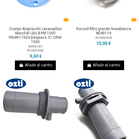
Cuerpo Aspiración Lavavajillas
Racord filtro grande lineablanca
Marchef LBU.BYM.1000
A040119
YRHIR11004 Despiece 31 CRW-
RCH0003934
1000
10,00 €
MARCHEF
RCH0006540
9,60 €
Añadir al carrito
Añadir al carrito