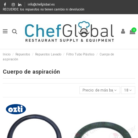
info@chefglobal.es
RECUERDE: los repuestos no tienen cambio ni devolución
0
Inicio
Repuestos
Repuestos Lavado
Filtro Tubo Plástico
Cuerpo de
aspiración
Cuerpo de aspiración
Precio: de más bajo a más alto
18