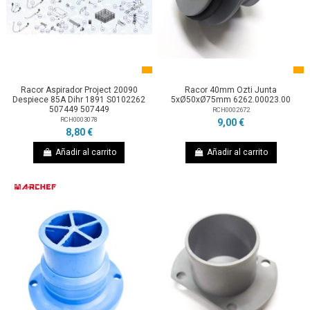
Racor Aspirador Project 20090
Racor 40mm Ozti Junta
Despiece 85A Dihr 1891 S0102262
5xØ50xØ75mm 6262.00023.00
507449 507449
RCH0002672
RCH0003078
9,00 €
8,80 €
Añadir al carrito
Añadir al carrito