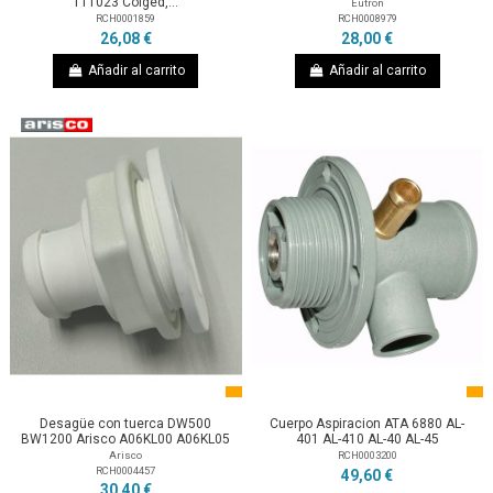
111023 Colged,...
Eutron
RCH0008979
RCH0001859
28,00 €
26,08 €
Añadir al carrito
Añadir al carrito
Desagüe con tuerca DW500
Cuerpo Aspiracion ATA 6880 AL-
BW1200 Arisco A06KL00 A06KL05
401 AL-410 AL-40 AL-45
Arisco
RCH0003200
RCH0004457
49,60 €
30,40 €