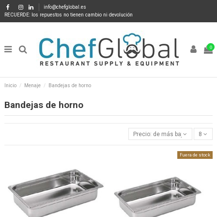
info@chefglobal.es
RECUERDE: los repuestos no tienen cambio ni devolución
0
Inicio
Menaje
Bandejas de horno
Bandejas de horno
Precio: de más bajo a más alto
8
Fuera de stock