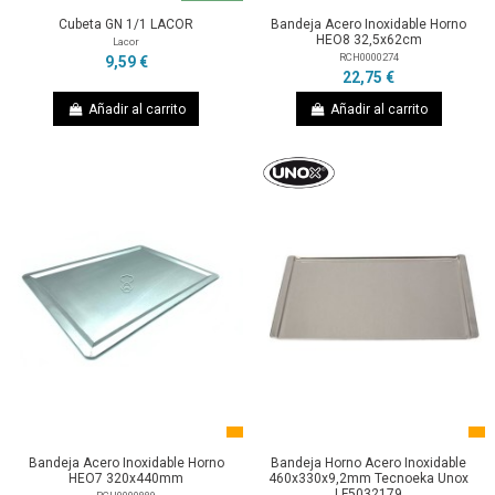
Cubeta GN 1/1 LACOR
Bandeja Acero Inoxidable Horno
HEO8 32,5x62cm
Lacor
RCH0000274
9,59 €
22,75 €
Añadir al carrito
Añadir al carrito
Bandeja Acero Inoxidable Horno
Bandeja Horno Acero Inoxidable
HEO7 320x440mm
460x330x9,2mm Tecnoeka Unox
LF5032179