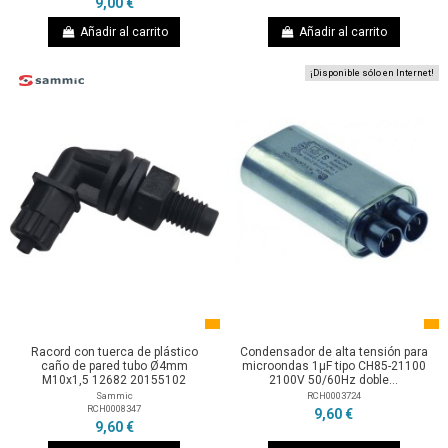
9,00 €
Añadir al carrito
Añadir al carrito
¡Disponible sólo en Internet!
Racord con tuerca de plástico
Condensador de alta tensión para
caño de pared tubo Ø4mm
microondas 1µF tipo CH85-21100
M10x1,5 12682 20155102
2100V 50/60Hz doble...
Sammic
RCH0003724
RCH0008347
9,60 €
9,60 €