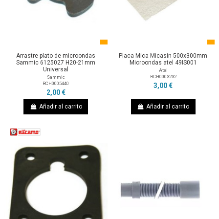
Arrastre plato de microondas
Placa Mica Micasin 500x300mm
Sammic 6125027 H20-21mm
Microondas atel 49IS001
Universal
Atel
RCH0003232
Sammic
RCH0005440
3,00 €
2,00 €
Añadir al carrito
Añadir al carrito