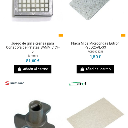
Juego de grilla-prensa para
Placa Mica Microondas Eutron
Cortadora de Patatas SAMMIC CF-
P90D25AL-G3
5
RCH0004258
Sammic
1,50 €
81,60 €
Añadir al carrito
Añadir al carrito