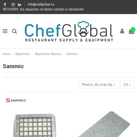
info@chefglobal.es
RECUERDE: los repuestos no tienen cambio ni devolución
0
Inicio
Repuestos
Repuestos Marcas
Sammic
Sammic
Precio: de más bajo a más alto
24