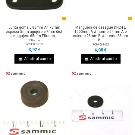
Junta goma L 88mm An 73mm
Manguera de desagüe DN24 L
espesor 5mm agujero ø 7mm dist.
1500mm A ø interno 24mm A ø
del agujero 65mm Elframo,...
externo 28mm B ø interno 28mm
B...
Elframo
RCH0002433
RCH0003692
3,92 €
4,08 €
Añadir al carrito
Añadir al carrito