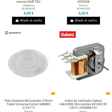
nervios Perfil TB2
2059338
Megadyne
Sammic
RCH0006790
RCH0005100
6,40 €
6,40 €
Añadir al carrito
Añadir al carrito
Plato Giratorio Microondas 270mm
motor de ventilador Galanz
Trebol Universal Eutron SAMMIC
GAL6309E Microondas 601838 SP-
6125113
2301E 2558AMLC01
Sammic
Galanz