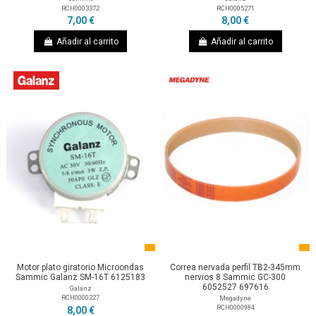
RCH0003372
RCH0005271
7,00 €
8,00 €
Añadir al carrito
Añadir al carrito
Motor plato giratorio Microondas
Correa nervada perfil TB2-345mm
Sammic Galanz SM-16T 6125183
nervios 8 Sammic GC-300
6052527 697616
Galanz
RCH0000227
Megadyne
RCH0000984
8,00 €