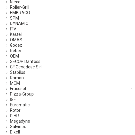
Nieco
Roller-Grill
EMBRACO
SPM
DYNAMIC
ITV
Kastel
OMAS
Godex
Reber
OEM
SECOP Danfoss
CF Cenedese S.r.l.
Stabilus
Ramon
MCM
Frucosol
Pizza-Group
IGF
Euromatic
Rotor
DIHR
Megadyne
Salvinox
Dixell