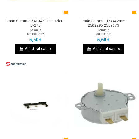
Imán Sammic 6410429 Licuadora
Imán Sammic 16x4x2mm
LI-240
2502295 2509373
Sammic
Sammic
RCH0005102
RCH0005101
5,60 €
5,60 €
Añadir al carrito
Añadir al carrito