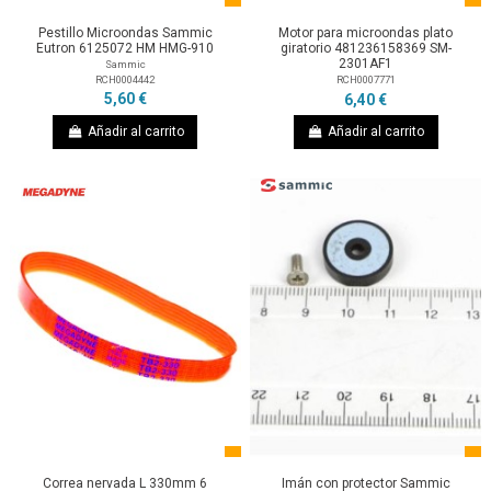
Pestillo Microondas Sammic
Motor para microondas plato
Eutron 6125072 HM HMG-910
giratorio 481236158369 SM-
2301AF1
Sammic
RCH0004442
RCH0007771
5,60 €
6,40 €
Añadir al carrito
Añadir al carrito
Correa nervada L 330mm 6
Imán con protector Sammic