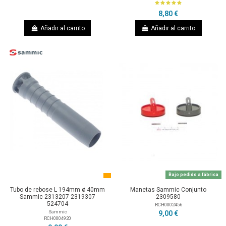
8,80 €
Añadir al carrito
Añadir al carrito
Bajo pedido a fábrica
Tubo de rebose L 194mm ø 40mm
Manetas Sammic Conjunto
Sammic 2313207 2319307
2309580
524704
RCH0002456
Sammic
9,00 €
RCH0004920