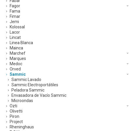
Fabar
Fagor
Fama
Fimar
Jemi
Kolossal
Lacor
Lincat
Linea Blanca
Mainca
Marchef
Marques
Medoc
Orved
Sammic
Sammic Lavado
Sammic Electroportátiles
Peladora Sammic
Envasadora de Vacío Sammic
Microondas
Ozti
Olivetti
Piron
Project
Rheninghaus