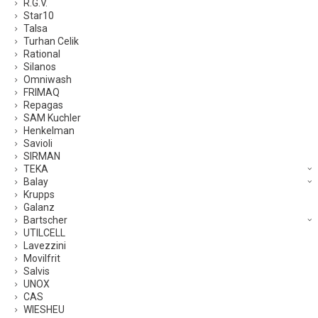
R.G.V.
Star10
Talsa
Turhan Celik
Rational
Silanos
Omniwash
FRIMAQ
Repagas
SAM Kuchler
Henkelman
Savioli
SIRMAN
TEKA
Balay
Krupps
Galanz
Bartscher
UTILCELL
Lavezzini
Movilfrit
Salvis
UNOX
CAS
WIESHEU