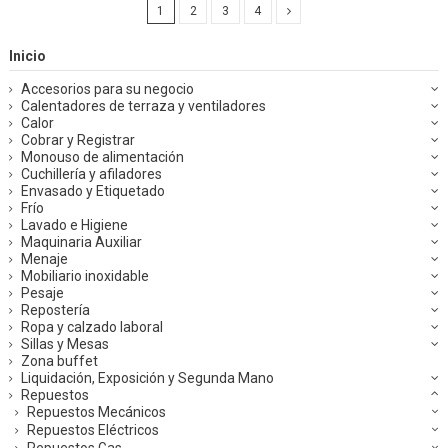
1
2
3
4
Inicio
Accesorios para su negocio
Calentadores de terraza y ventiladores
Calor
Cobrar y Registrar
Monouso de alimentación
Cuchillería y afiladores
Envasado y Etiquetado
Frío
Lavado e Higiene
Maquinaria Auxiliar
Menaje
Mobiliario inoxidable
Pesaje
Repostería
Ropa y calzado laboral
Sillas y Mesas
Zona buffet
Liquidación, Exposición y Segunda Mano
Repuestos
Repuestos Mecánicos
Repuestos Eléctricos
Repuestos Gas