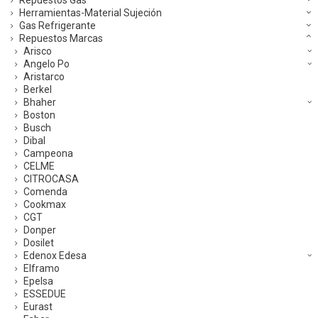
Herramientas-Material Sujeción
Gas Refrigerante
Repuestos Marcas
Arisco
Angelo Po
Aristarco
Berkel
Bhaher
Boston
Busch
Dibal
Campeona
CELME
CITROCASA
Comenda
Cookmax
CGT
Donper
Dosilet
Edenox Edesa
Elframo
Epelsa
ESSEDUE
Eurast