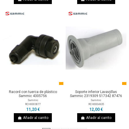
Racord con tuerca de plástico
Soporte inferior Lavavjillas
Sammic 4305756
Sammic 2319309 517342 87476
Sammic
Sammic
RCH0003077
RCH0004635
11,20 €
12,00 €
Añadir al carrito
Añadir al carrito