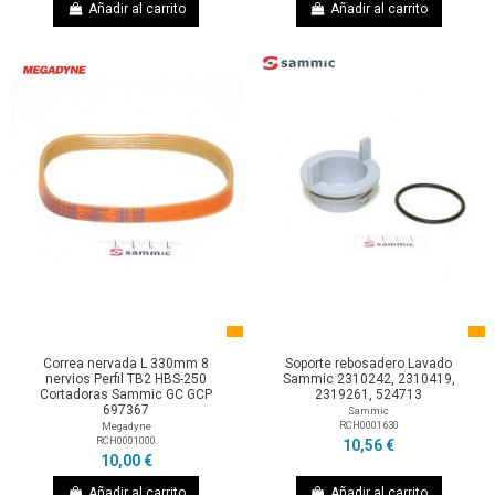
Añadir al carrito
Añadir al carrito
Correa nervada L 330mm 8
Soporte rebosadero Lavado
nervios Perfil TB2 HBS-250
Sammic 2310242, 2310419,
Cortadoras Sammic GC GCP
2319261, 524713
697367
Sammic
RCH0001630
Megadyne
RCH0001000
10,56 €
10,00 €
Añadir al carrito
Añadir al carrito