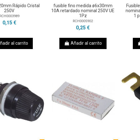
20mm Rápido Cristal
fusible fino medida ø6x30mm
Fusib
250V
10A retardado nominal 250V UE
nominal
1Pz
1 
RCH0003989
RCH0005902
0,15 €
0,25 €
ñadir al carrito
Añadir al carrito