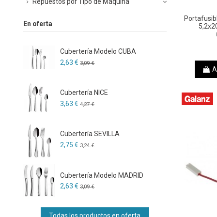
Repuestos por Tipo de Máquina
Portafusib
En oferta
5,2x2
Cubertería Modelo CUBA
2,63 €
3,09 €
A
Cubertería NICE
3,63 €
4,27 €
Cubertería SEVILLA
2,75 €
3,24 €
Cubertería Modelo MADRID
2,63 €
3,09 €
Todas los productos en oferta