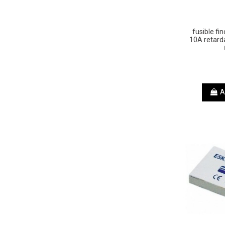
fusible f
10A retar
A