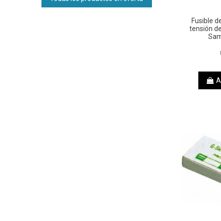
Fusible d
tensión d
Sam
A