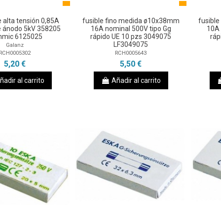
e alta tensión 0,85A
fusible fino medida ø10x38mm
fusibl
e ánodo 5kV 358205
16A nominal 500V tipo Gg
10A 
mic 6125025
rápido UE 10 pzs 3049075
ráp
LF3049075
Galanz
RCH0005302
RCH0005643
5,20 €
5,50 €
ñadir al carrito
Añadir al carrito