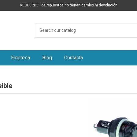
RECUERDE: los repuestos no tienen cambio ni devolución
Empresa
Blog
Contacta
ible