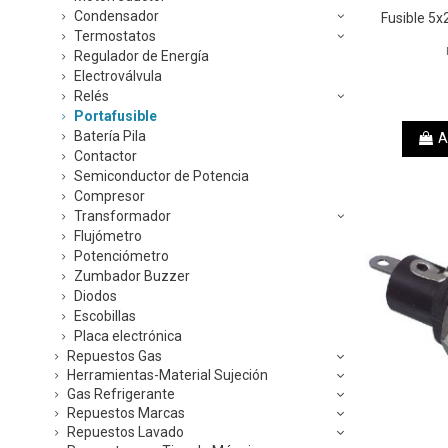
Condensador
Fusible 5x
Termostatos
Regulador de Energía
Electroválvula
Relés
Portafusible
Batería Pila
A
Contactor
Semiconductor de Potencia
Compresor
Transformador
Flujómetro
Potenciómetro
Zumbador Buzzer
Diodos
Escobillas
Placa electrónica
Repuestos Gas
Herramientas-Material Sujeción
Gas Refrigerante
Repuestos Marcas
Repuestos Lavado