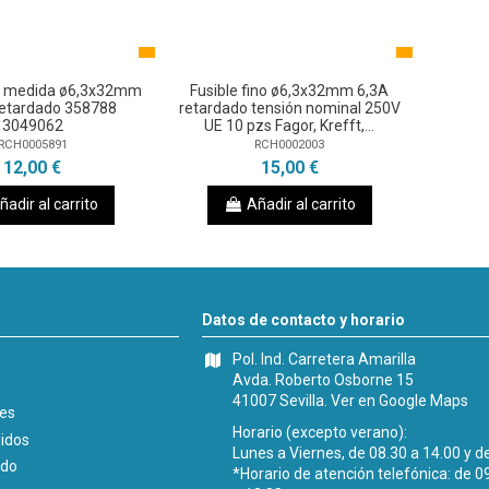
no medida ø6,3x32mm
Fusible fino ø6,3x32mm 6,3A
retardado 358788
retardado tensión nominal 250V
3049062
UE 10 pzs Fagor, Krefft,...
RCH0005891
RCH0002003
12,00 €
15,00 €
ñadir al carrito
Añadir al carrito
Datos de contacto y horario
Pol. Ind. Carretera Amarilla
Avda. Roberto Osborne 15
41007 Sevilla.
Ver en Google Maps
les
Horario (excepto verano):
didos
Lunes a Viernes, de 08.30 a 14.00 y d
ido
*Horario de atención telefónica: de 0