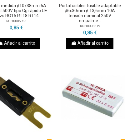
le medida ø10x38mm 6A
Portafusibles fusible adaptable
 500V tipo Gg rápido UE
ø6x30mm ø 13,6mm 10A
pzs RO15 RT18 RT14
tensión nominal 250V
empalme...
RCH0005963
RCH0003319
0,85 €
0,85 €
Añadir al carrito
Añadir al carrito