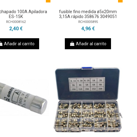
 chapado 100A Apiladora
fusible fino medida ø5x20mm
ES-15K
3,15A rápido 358676 3049051
RCH0008162
RCH0005895
2,40 €
4,96 €
Añadir al carrito
Añadir al carrito