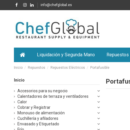
info@chefglobal.es
Liquidación y Segunda Mano
Repuestos
Inicio
Repuestos
Repuestos Eléctricos
Portafusible
Inicio
Portafus
Accesorios para su negocio
Calentadores de terraza y ventiladores
Calor
Cobrar y Registrar
Monouso de alimentación
Cuchillería y afiladores
Envasado y Etiquetado
Frío