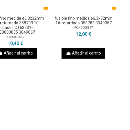
e fino medida ø6,3x32mm
fusible fino medida ø6,3x32mm
retardado 358793 10
1A retardado 358783 3049057
nidades CT632316
RCH0005897
E0003035 3049067
12,00 €
RCH0005642
10,40 €
Añadir al carrito
Añadir al carrito