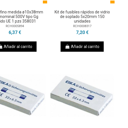
e fino medida ø10x38mm
Kit de fusibles rápidos de vidrio
nominal 500V tipo Gg
de soplado 5x20mm 150
ido UE 1 pzs 358031
unidades
RCH0005894
RCH0008317
6,37 €
7,20 €
Añadir al carrito
Añadir al carrito