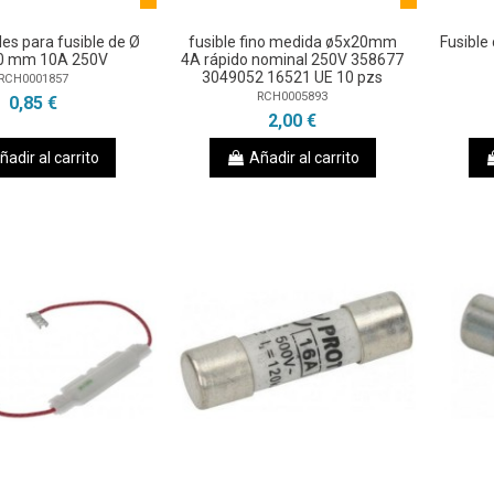
les para fusible de Ø
fusible fino medida ø5x20mm
Fusible
0 mm 10A 250V
4A rápido nominal 250V 358677
3049052 16521 UE 10 pzs
RCH0001857
RCH0005893
0,85 €
2,00 €
ñadir al carrito
Añadir al carrito