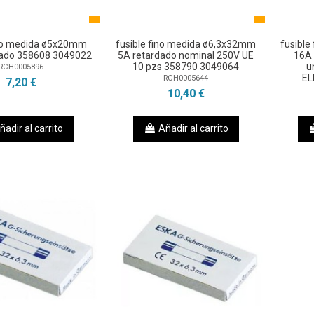
ino medida ø5x20mm
fusible fino medida ø6,3x32mm
fusibl
dado 358608 3049022
5A retardado nominal 250V UE
16A 
10 pzs 358790 3049064
u
RCH0005896
EL
RCH0005644
7,20 €
10,40 €
ñadir al carrito
Añadir al carrito