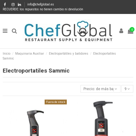
info@chefglobal.es
RECUERDE: los repuestos no tienen cambio ni devolución
0
Inicio
Maquinaria Auxiliar
Electroportátiles y batidores
Electroportatiles
Sammic
Electroportatiles Sammic
Precio: de más bajo a más alto
9
Fuera de stock