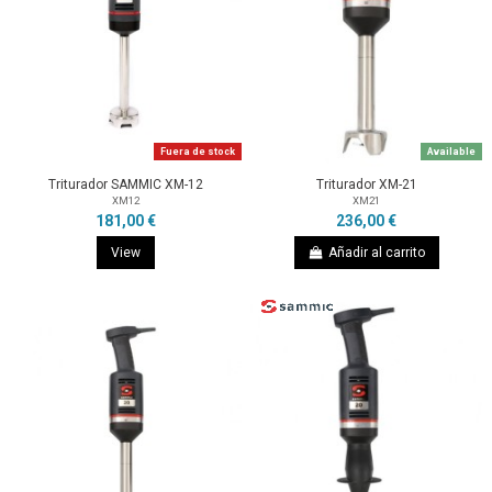
Fuera de stock
Available
Triturador SAMMIC XM-12
Triturador XM-21
XM12
XM21
181,00 €
236,00 €
View
Añadir al carrito