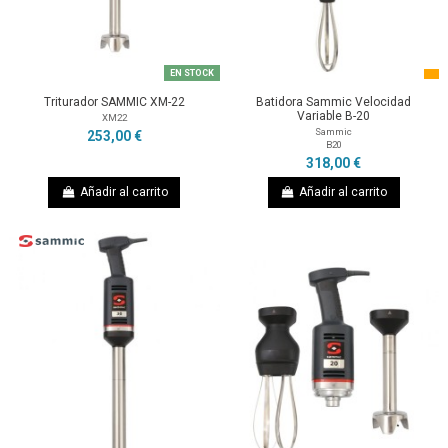
EN STOCK
Triturador SAMMIC XM-22
Batidora Sammic Velocidad
Variable B-20
XM22
Sammic
253,00 €
B20
318,00 €
Añadir al carrito
Añadir al carrito