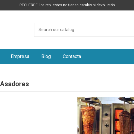
RECUERDE: los repuestos no tienen cambio ni devolución
Empresa
Blog
Contacta
 Asadores