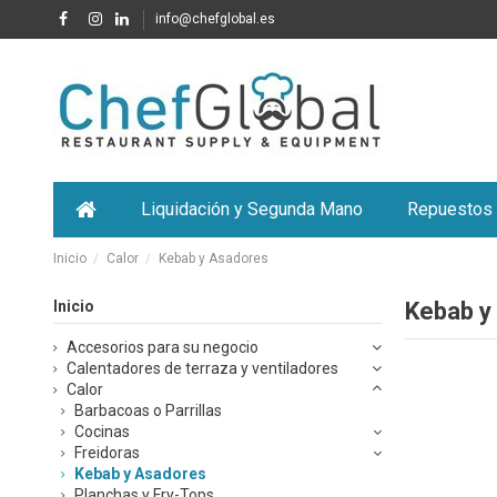
info@chefglobal.es
Liquidación y Segunda Mano
Repuestos
Inicio
Calor
Kebab y Asadores
Inicio
Kebab y
Accesorios para su negocio
Calentadores de terraza y ventiladores
Calor
Barbacoas o Parrillas
Cocinas
Freidoras
Kebab y Asadores
Planchas y Fry-Tops