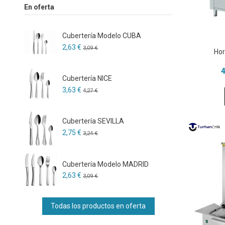
En oferta
Cubertería Modelo CUBA
2,63 €
3,09 €
Hor
4
Cubertería NICE
3,63 €
4,27 €
Cubertería SEVILLA
2,75 €
3,24 €
Cubertería Modelo MADRID
2,63 €
3,09 €
Todas los productos en oferta