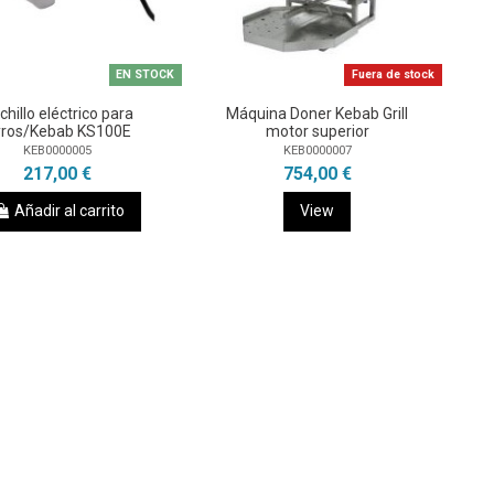
EN STOCK
Fuera de stock
chillo eléctrico para
Máquina Doner Kebab Grill
yros/Kebab KS100E
motor superior
KEB0000005
KEB0000007
217,00 €
754,00 €
Añadir al carrito
View