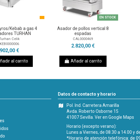
EN STOCK
yros/Kebab a gas 4
Asador de pollos vertical 8
adores TURHAN
espadas
Turhan Celik
CAL0000469
KEB0000006
2.820,00 €
902,00 €
ñadir al carrito
Añadir al carrito
Datos de contacto y horario
Pol. Ind. Carretera Amarilla
Avda. Roberto Osborne 15
41007 Sevilla.
Ver en Google Maps
les
Horario (excepto verano):
didos
Lunes a Viernes, de 08.30 a 14.00 y d
ido
*Horario de atención telefónica: de 0