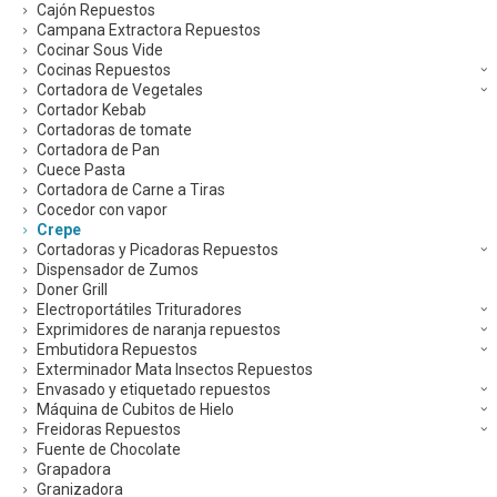
Cajón Repuestos
Campana Extractora Repuestos
Cocinar Sous Vide
Cocinas Repuestos
Cortadora de Vegetales
Cortador Kebab
Cortadoras de tomate
Cortadora de Pan
Cuece Pasta
Cortadora de Carne a Tiras
Cocedor con vapor
Crepe
Cortadoras y Picadoras Repuestos
Dispensador de Zumos
Doner Grill
Electroportátiles Trituradores
Exprimidores de naranja repuestos
Embutidora Repuestos
Exterminador Mata Insectos Repuestos
Envasado y etiquetado repuestos
Máquina de Cubitos de Hielo
Freidoras Repuestos
Fuente de Chocolate
Grapadora
Granizadora