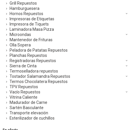
Grill Repuestos
Hamburguesera
Hornos Repuestos
Impresoras de Etiquetas
Impresora de Tiquets
Laminadora Masa Pizza
Microondas
Mantenedor de Frituras
Olla Sopera
Peladora de Patatas Repuestos
Planchas Repuestos
Registradoras Repuestos
Sierra de Cinta
Termoselladora repuestos
Tostador Salamandra Repuestos
Termos Chocolatera Repuestos
TPV Repuestos
Vacío Repuestos
Vitrina Caliente
Madurador de Carne
Sartén Basculante
Transporte elevación
Esterilizador de cuchillos