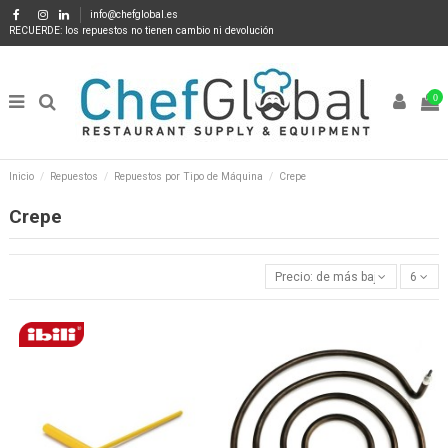
info@chefglobal.es
RECUERDE: los repuestos no tienen cambio ni devolución
0
Inicio
Repuestos
Repuestos por Tipo de Máquina
Crepe
Crepe
Precio: de más bajo a más alto
6