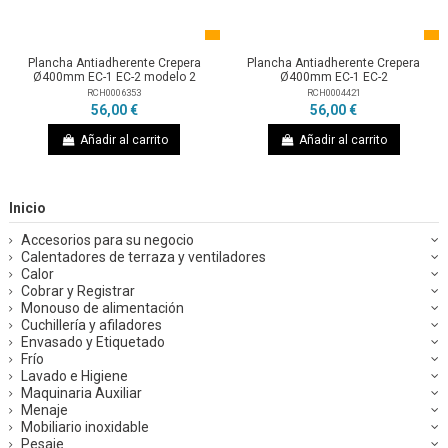
Plancha Antiadherente Crepera
Plancha Antiadherente Crepera
Ø400mm EC-1 EC-2 modelo 2
Ø400mm EC-1 EC-2
RCH0006353
RCH0004421
56,00 €
56,00 €
Añadir al carrito
Añadir al carrito
Inicio
Accesorios para su negocio
Calentadores de terraza y ventiladores
Calor
Cobrar y Registrar
Monouso de alimentación
Cuchillería y afiladores
Envasado y Etiquetado
Frío
Lavado e Higiene
Maquinaria Auxiliar
Menaje
Mobiliario inoxidable
Pesaje