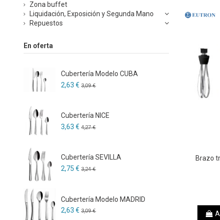
Zona buffet
Liquidación, Exposición y Segunda Mano
Repuestos
En oferta
Cubertería Modelo CUBA
2,63 €
3,09 €
Cubertería NICE
3,63 €
4,27 €
Cubertería SEVILLA
Brazo tr
2,75 €
3,24 €
Cubertería Modelo MADRID
2,63 €
3,09 €
A