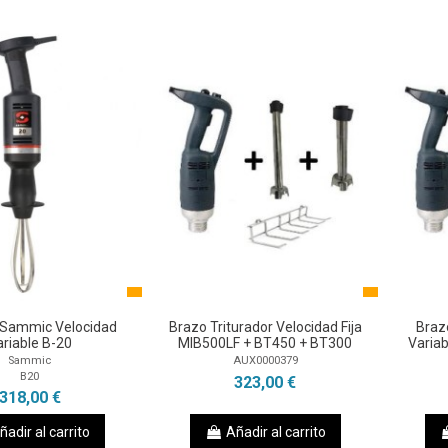
 Sammic Velocidad
Brazo Triturador Velocidad Fija
Braz
ariable B-20
MIB500LF + BT450 + BT300
Varia
Sammic
AUX0000379
B20
323,00 €
318,00 €
ñadir al carrito
Añadir al carrito