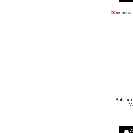
Batidora
V
A