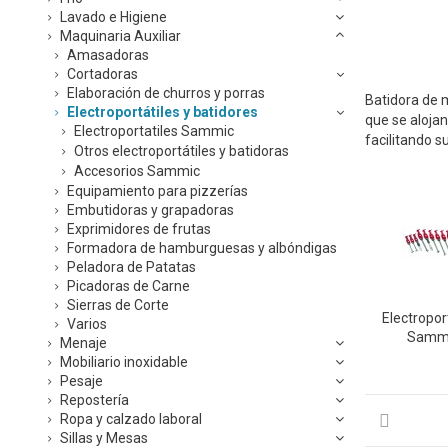
Lavado e Higiene
Maquinaria Auxiliar
Amasadoras
Cortadoras
Elaboración de churros y porras
Batidora de 
Electroportátiles y batidores
que se alojan
Electroportatiles Sammic
facilitando s
Otros electroportátiles y batidoras
Accesorios Sammic
Equipamiento para pizzerías
Embutidoras y grapadoras
Exprimidores de frutas
Formadora de hamburguesas y albóndigas
Peladora de Patatas
Picadoras de Carne
Sierras de Corte
Electropor
Varios
Samm
Menaje
Mobiliario inoxidable
Pesaje
Repostería
Ropa y calzado laboral
Sillas y Mesas