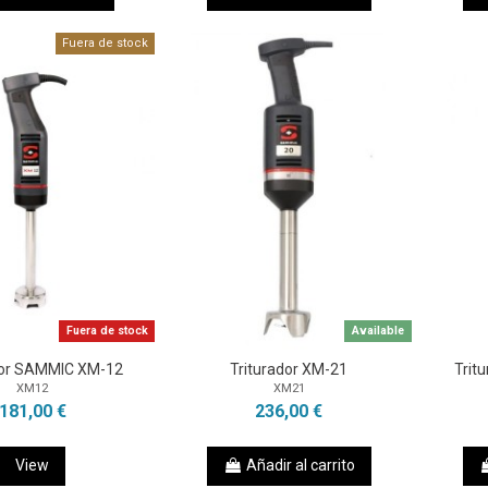
Fuera de stock
Fuera de stock
Available
dor SAMMIC XM-12
Triturador XM-21
Trit
XM12
XM21
181,00 €
236,00 €
View
Añadir al carrito