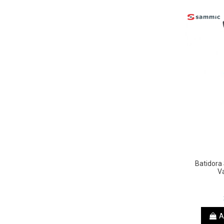
Batidora
V
A