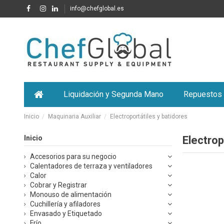
info@chefglobal.es
Liquidación y Segunda Mano
Repuestos
Inicio
Maquinaria Auxiliar
Electroportátiles y batidores
Inicio
Electrop
Accesorios para su negocio
Calentadores de terraza y ventiladores
Calor
Cobrar y Registrar
Monouso de alimentación
Cuchillería y afiladores
Envasado y Etiquetado
Frío