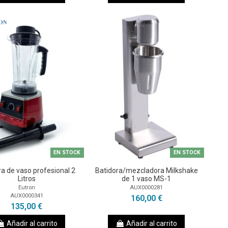
EN STOCK
EN STOCK
ra de vaso profesional 2
Batidora/mezcladora Milkshake
Litros
de 1 vaso MS-1
Eutron
AUX0000281
AUX0000341
160,00 €
135,00 €
Añadir al carrito
Añadir al carrito