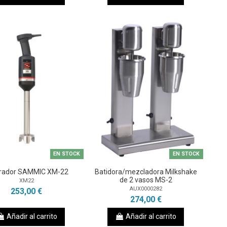
EN STOCK
EN STOCK
urador SAMMIC XM-22
Batidora/mezcladora Milkshake
de 2 vasos MS-2
XM22
AUX0000282
253,00 €
274,00 €
Añadir al carrito
Añadir al carrito