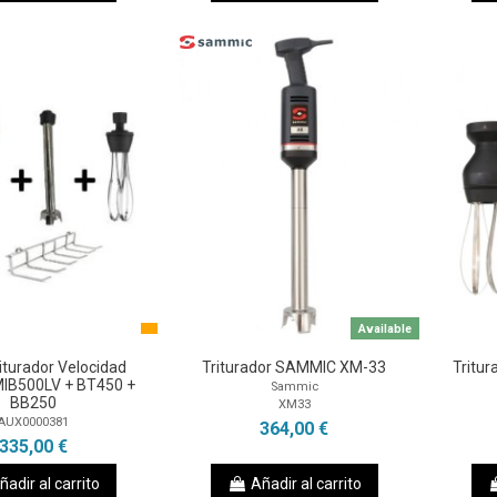
Available
iturador Velocidad
Triturador SAMMIC XM-33
Tritu
MIB500LV + BT450 +
Sammic
BB250
XM33
AUX0000381
364,00 €
335,00 €
ñadir al carrito
Añadir al carrito