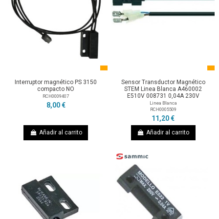
Interruptor magnético PS 3150
Sensor Transductor Magnético
compacto NO
STEM Linea Blanca A460002
E510V 008731 0,04A 230V
RCH0009407
Linea Blanca
8,00 €
RCH0005509
11,20 €
Añadir al carrito
Añadir al carrito