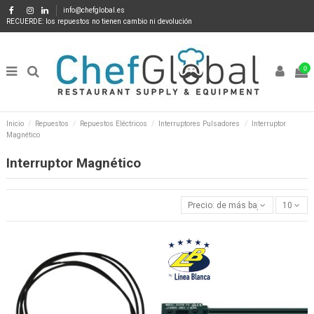
info@chefglobal.es
RECUERDE: los repuestos no tienen cambio ni devolución
0
Inicio
Repuestos
Repuestos Eléctricos
Interruptores Pulsadores
Interruptor
Magnético
Interruptor Magnético
Precio: de más bajo a más alto
10