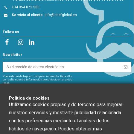
+34 954 072 580
Servicio al cliente
:
info@chefglobal.es
Follow us
Newsletter
Puede darse de baja en cualquier momento. Para ello,
consulte nuestra información de contacto en el aviso
legal.
NextGeneration
Política de cookies
Utilizamos cookies propias y de terceros para mejorar
nuestros servicios y mostrarte publicidad relacionada
con tus preferencias mediante el análisis de tus
CHEF GLOBAL 2014 SOCIEDAD LIMITADA ha recibido una ayuda de la Unión
hábitos de navegación. Puedes obtener
más
Europea con cargo al Fondo NextGenerationEU, en el marco del Plan de