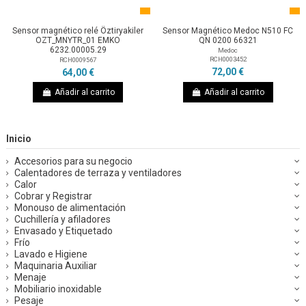
Sensor magnético relé Öztiryakiler
Sensor Magnético Medoc N510 FC
OZT_MNYTR_01 EMKO
QN 0200 66321
6232.00005.29
Medoc
RCH0003452
RCH0009567
72,00 €
64,00 €
Añadir al carrito
Añadir al carrito
Inicio
Accesorios para su negocio
Calentadores de terraza y ventiladores
Calor
Cobrar y Registrar
Monouso de alimentación
Cuchillería y afiladores
Envasado y Etiquetado
Frío
Lavado e Higiene
Maquinaria Auxiliar
Menaje
Mobiliario inoxidable
Pesaje