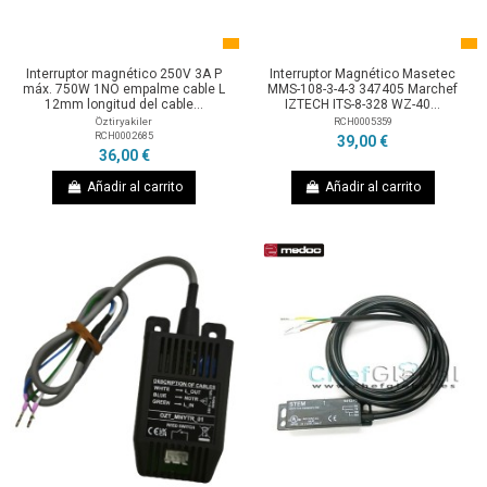
Interruptor magnético 250V 3A P
Interruptor Magnético Masetec
máx. 750W 1NO empalme cable L
MMS-108-3-4-3 347405 Marchef
12mm longitud del cable...
IZTECH ITS-8-328 WZ-40...
Öztiryakiler
RCH0005359
RCH0002685
39,00 €
36,00 €
Añadir al carrito
Añadir al carrito