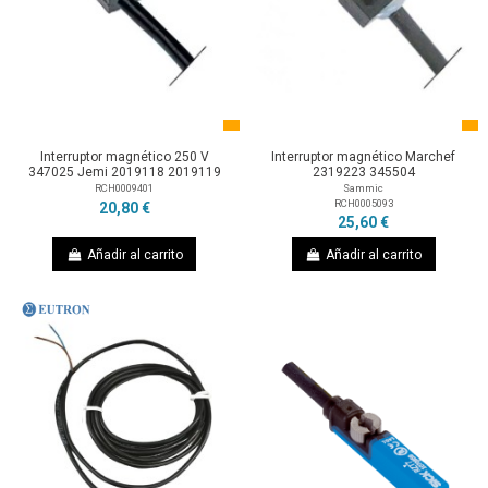
Interruptor magnético 250 V
Interruptor magnético Marchef
347025 Jemi 2019118 2019119
2319223 345504
RCH0009401
Sammic
RCH0005093
20,80 €
25,60 €
Añadir al carrito
Añadir al carrito