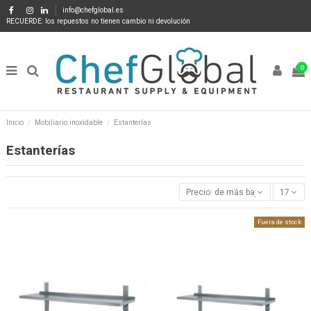
info@chefglobal.es
RECUERDE: los repuestos no tienen cambio ni devolución
0
Inicio
Mobiliario inoxidable
Estanterías
Estanterías
Precio: de más bajo a más alto
17
Fuera de stock