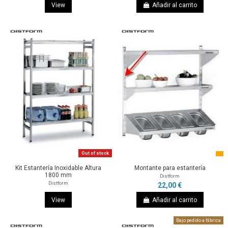
View
Añadir al carrito
Out of stock
Kit Estantería Inoxidable Altura
Montante para estantería
1800 mm
Distform
Distform
22,00 €
View
Añadir al carrito
Bajo pedido a fábrica